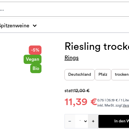
Spitzenweine
Riesling trock
-5%
Rings
Vegan
Bio
Deutschland
Pfalz
trocken
statt
12,00 €
11,39 €
0.75 l (15.19 € / 1 Lite
inkl. MwSt. zzgl.
Ver
–
+
In den 