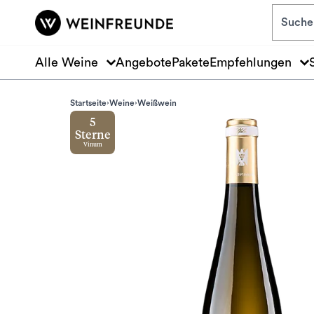
Zum Hauptinhalt springen
Alle Weine
Angebote
Pakete
Empfehlungen
Startseite
Weine
Weißwein
5
Sterne
Vinum