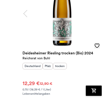
Deidesheimer Riesling trocken (Bio) 2024
Reichsrat von Buhl
Herkunftsland
:
Herkunftsregion
Geschmack
:
:
Deutschland
Pfalz
trocken
12,29 €
12,90 €
0.75 l (16.39 € / 1 Liter)
Lebensmittelangaben
Zum Wa