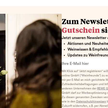
Zum Newsle
Gutschein
s
Jetzt unseren Newsletter 
Aktionen und Neuheit
Weinwissen & Empfehl
Updates zu Weinfreund
Ihre E-Mail hier
Mit Klick auf "Jetzt registrieren" wi
online GmbH ("Weinfreunde") zu er
mir per E-Mail an mich gerichtete 
Zufriedenheitsbefragungen und I
anderen Unternehmen der
REWE G
GmbH darf zur Werbeoptimierung di
Zu diesen genannten Zwecken ver
wie in den
Datenschutzhinweisen
b
Zukunft widerrufen, z.B. per Abme