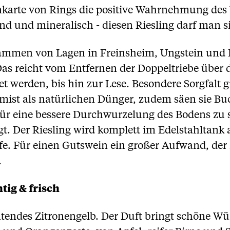
tenkarte von Rings die positive Wahrnehmung de
d und mineralisch - diesen Riesling darf man s
tammen von Lagen in Freinsheim, Ungstein und K
as reicht vom Entfernen der Doppeltriebe über 
et werden, bis hin zur Lese. Besondere Sorgfalt 
ist als natürlichen Dünger, zudem säen sie Buc
r eine bessere Durchwurzelung des Bodens zu s
gt. Der Riesling wird komplett im Edelstahltank 
efe. Für einen Gutswein ein großer Aufwand, der 
.
tig & frisch
chtendes Zitronengelb. Der Duft bringt schöne W