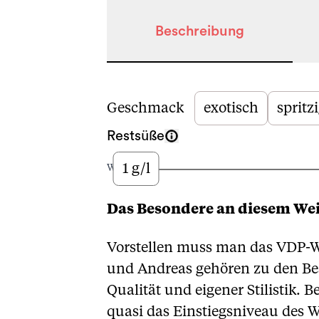
Beschreibung
Beschreibung
Geschmack
exotisch
spritz
Restsüße
1 g/l
Wenig
Das Besondere an diesem We
Vorstellen muss man das VDP-We
und Andreas gehören zu den Best
Qualität und eigener Stilistik. 
quasi das Einstiegsniveau des W