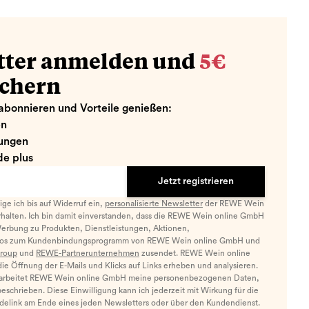
tter anmelden und
5€
ichern
abonnieren und Vorteile genießen:
en
ungen
e plus
Jetzt registrieren
llige ich bis auf Widerruf ein,
personalisierte Newsletter
der REWE Wein
halten. Ich bin damit einverstanden, dass die REWE Wein online GmbH
Werbung zu Produkten, Dienstleistungen, Aktionen,
nfos zum Kundenbindungsprogramm von REWE Wein online GmbH und
roup
und
REWE-Partnerunternehmen
zusendet. REWE Wein online
e Öffnung der E-Mails und Klicks auf Links erheben und analysieren.
arbeitet REWE Wein online GmbH meine personenbezogenen Daten,
eschrieben. Diese Einwilligung kann ich jederzeit mit Wirkung für die
ldelink am Ende eines jeden Newsletters oder über den Kundendienst.