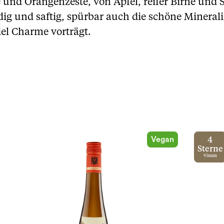
 und Orangenzeste, von Apfel, reifer Birne und
g und saftig, spürbar auch die schöne Mineralik
el Charme vorträgt.
Vegan
4
Sterne
Vinum