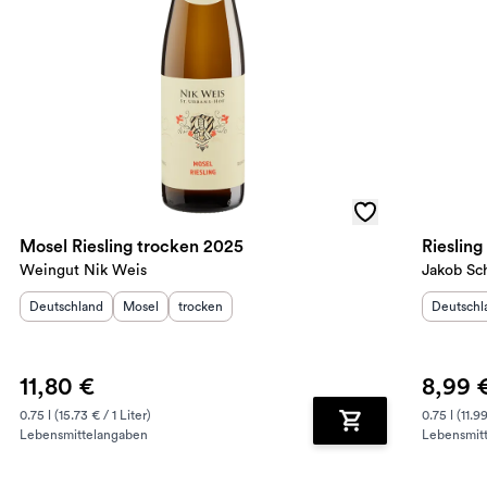
Mosel Riesling trocken 2025
Riesling
Weingut Nik Weis
Jakob Sc
Herkunftsland
:
Herkunftsregion
Geschmack
:
:
Herkunft
Deutschland
Mosel
trocken
Deutschl
11,80 €
8,99 
0.75 l (15.73 € / 1 Liter)
0.75 l (11.99
Lebensmittelangaben
Lebensmit
renkorb hinzufügen
Zum Warenkorb hin