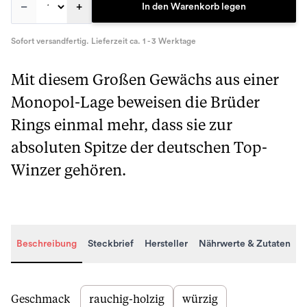
–
+
In den Warenkorb legen
Sofort versandfertig. Lieferzeit ca. 1 - 3 Werktage
Mit diesem Großen Gewächs aus einer
Monopol-Lage beweisen die Brüder
Rings einmal mehr, dass sie zur
absoluten Spitze der deutschen Top-
Winzer gehören.
Beschreibung
Steckbrief
Hersteller
Nährwerte & Zutaten
Beschreibung
Geschmack
rauchig-holzig
würzig