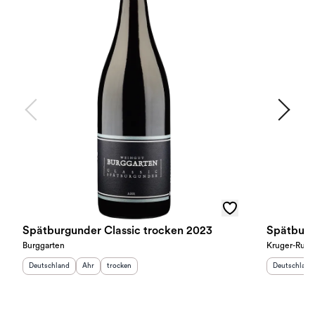
Spätburgunder Classic trocken 2023
Spätburg
Burggarten
Kruger-Rum
Herkunftsland
:
Herkunftsregion
Geschmack
:
:
Herkunftslan
Deutschland
Ahr
trocken
Deutschland