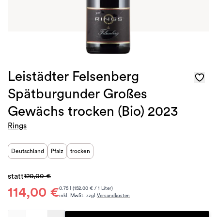
Leistädter Felsenberg
Spätburgunder Großes
Gewächs trocken (Bio) 2023
Rings
Deutschland
Pfalz
trocken
statt
120,00 €
114,00 €
0.75 l (152.00 € / 1 Liter)
inkl. MwSt. zzgl.
Versandkosten