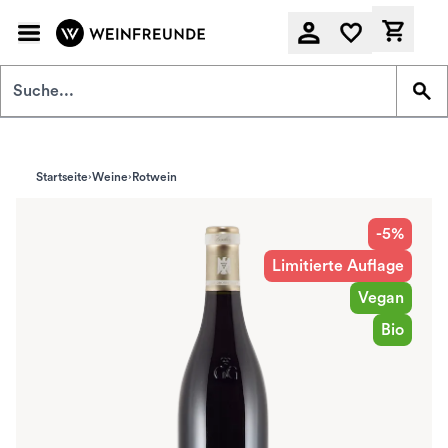
Zum Hauptinhalt springen
Derzeit
Startseite
Weine
Rotwein
-5%
Limitierte Auflage
Vegan
Bio