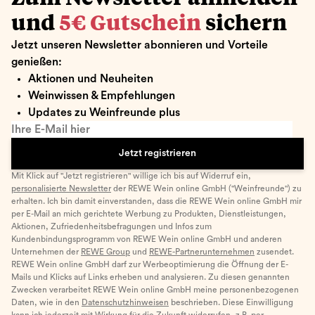
und
5€ Gutschein
sichern
Jetzt unseren Newsletter abonnieren und Vorteile
genießen:
Aktionen und Neuheiten
Weinwissen & Empfehlungen
Updates zu Weinfreunde plus
Ihre E-Mail hier
Jetzt registrieren
Mit Klick auf "Jetzt registrieren" willige ich bis auf Widerruf ein,
personalisierte Newsletter
der REWE Wein online GmbH ("Weinfreunde") zu
erhalten. Ich bin damit einverstanden, dass die REWE Wein online GmbH mir
per E-Mail an mich gerichtete Werbung zu Produkten, Dienstleistungen,
Aktionen, Zufriedenheitsbefragungen und Infos zum
Kundenbindungsprogramm von REWE Wein online GmbH und anderen
Unternehmen der
REWE Group
und
REWE-Partnerunternehmen
zusendet.
REWE Wein online GmbH darf zur Werbeoptimierung die Öffnung der E-
Mails und Klicks auf Links erheben und analysieren. Zu diesen genannten
Zwecken verarbeitet REWE Wein online GmbH meine personenbezogenen
Daten, wie in den
Datenschutzhinweisen
beschrieben. Diese Einwilligung
kann ich jederzeit mit Wirkung für die Zukunft widerrufen, z.B. per