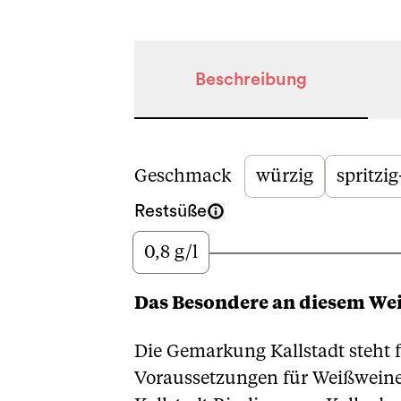
Beschreibung
Beschreibung
Geschmack
würzig
spritzig
Restsüße
0,8 g/l
Wenig
Das Besondere an diesem We
Die Gemarkung Kallstadt steht f
Voraussetzungen für Weißweine,