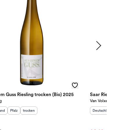
m Guss Riesling trocken (Bio) 2025
Saar Riesling troc
g
Van Volxem
sland
:
Herkunftsregion
Geschmack
:
:
Herkunftsland
:
Herkunf
and
Pfalz
trocken
Deutschland
Mosel