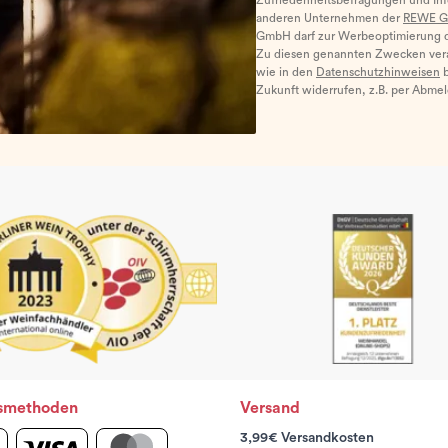
Zufriedenheitsbefragungen und I
anderen Unternehmen der
REWE G
GmbH darf zur Werbeoptimierung di
Zu diesen genannten Zwecken ver
wie in den
Datenschutzhinweisen
b
Zukunft widerrufen, z.B. per Abme
smethoden
Versand
3,99€ Versandkosten