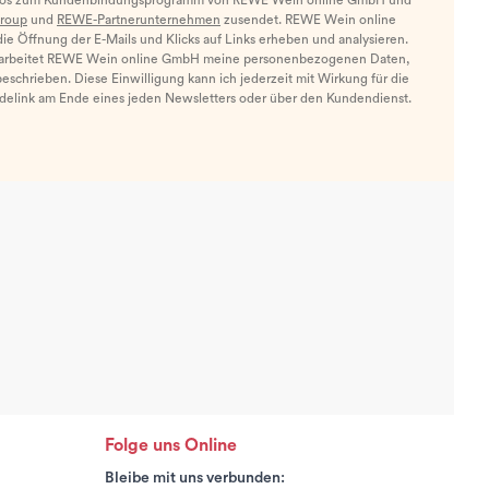
nfos zum Kundenbindungsprogramm von REWE Wein online GmbH und
roup
und
REWE-Partnerunternehmen
zusendet. REWE Wein online
e Öffnung der E-Mails und Klicks auf Links erheben und analysieren.
arbeitet REWE Wein online GmbH meine personenbezogenen Daten,
eschrieben. Diese Einwilligung kann ich jederzeit mit Wirkung für die
ldelink am Ende eines jeden Newsletters oder über den Kundendienst.
Folge uns Online
Bleibe mit uns verbunden: