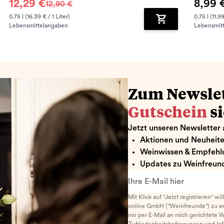
12,29 €
8,99 
12,90 €
0.75 l (16.39 € / 1 Liter)
0.75 l (11.99
Lebensmittelangaben
Lebensmit
renkorb hinzufügen
Zum Warenkorb hin
Zum Newsle
Gutschein
s
Jetzt unseren Newsletter 
Aktionen und Neuheit
Weinwissen & Empfehl
Updates zu Weinfreund
Ihre E-Mail hier
Mit Klick auf "Jetzt registrieren" wi
online GmbH ("Weinfreunde") zu er
mir per E-Mail an mich gerichtete 