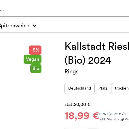
Spitzenweine
Kallstadt Rie
-5%
(Bio) 2024
Vegan
Bio
Rings
Deutschland
Pfalz
trocken
statt
20,00 €
18,99 €
0.75 l (25.32 € / 1 L
inkl. MwSt. zzgl.
Ve