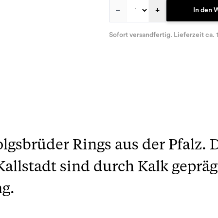
–
+
In den 
Sofort versandfertig. Lieferzeit ca. 
olgsbrüder Rings aus der Pfalz. 
llstadt sind durch Kalk geprägt
ng.