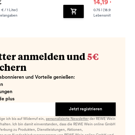
€
14,19 €
14,90 €
 € / 1 Liter)
0.75 l (18.92 € / 1 Liter)
telangaben
Lebensmittelangaben
zufügen
Zum Warenkorb hinzufügen
tter anmelden und
5€
ichern
abonnieren und Vorteile genießen:
en
ungen
e plus
Jetzt registrieren
llige ich bis auf Widerruf ein,
personalisierte Newsletter
der REWE Wein
halten. Ich bin damit einverstanden, dass die REWE Wein online GmbH
Werbung zu Produkten, Dienstleistungen, Aktionen,