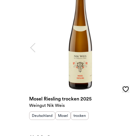
Mosel Riesling trocken 2025
Weingut Nik Weis
Herkunftsland
:
Herkunftsregion
Geschmack
:
:
Deutschland
Mosel
trocken