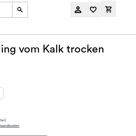
Derzeit befi
sling vom Kalk trocken
iter)
rsandkosten