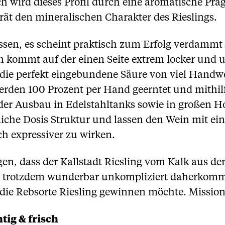
ch wird dieses Profil durch eine aromatische Pr
rät den mineralischen Charakter des Rieslings.
ssen, es scheint praktisch zum Erfolg verdammt
n kommt auf der einen Seite extrem locker und u
nd die perfekt eingebundene Säure von viel Handw
rden 100 Prozent per Hand geerntet und mithil
der Ausbau in Edelstahltanks sowie in großen Hol
iche Dosis Struktur und lassen den Wein mit ein
 expressiver zu wirken.
en, dass der Kallstadt Riesling vom Kalk aus d
der trotzdem wunderbar unkompliziert daherkommt
die Rebsorte Riesling gewinnen möchte. Missio
tig & frisch