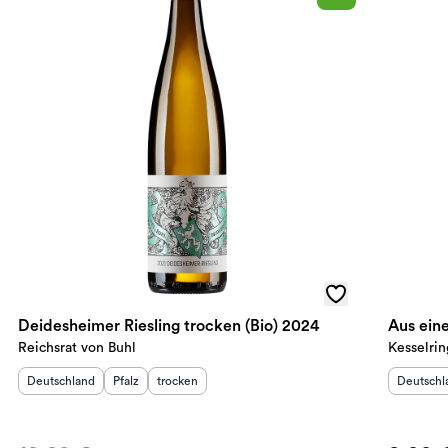
Deidesheimer Riesling trocken (Bio) 2024
Aus eine
Reichsrat von Buhl
Kesselrin
Herkunftsland
:
Herkunftsregion
Geschmack
:
:
Herkunft
Deutschland
Pfalz
trocken
Deutschl