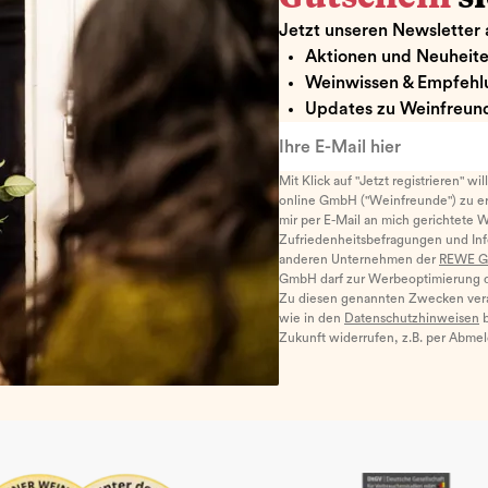
Jetzt unseren Newsletter 
Aktionen und Neuheit
Weinwissen & Empfehl
Updates zu Weinfreund
Ihre E-Mail hier
Mit Klick auf "Jetzt registrieren" wi
online GmbH ("Weinfreunde") zu er
mir per E-Mail an mich gerichtete 
Zufriedenheitsbefragungen und I
anderen Unternehmen der
REWE G
GmbH darf zur Werbeoptimierung di
Zu diesen genannten Zwecken ver
wie in den
Datenschutzhinweisen
b
Zukunft widerrufen, z.B. per Abme