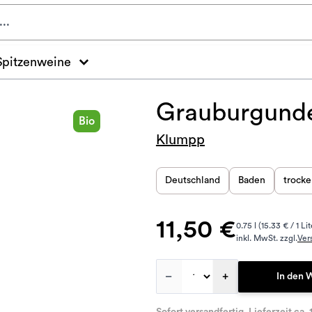
Spitzenweine
Grauburgunde
Bio
Klumpp
Deutschland
Baden
trock
11,50 €
0.75 l (15.33 € / 1 Lit
inkl. MwSt. zzgl.
Ver
–
+
In den 