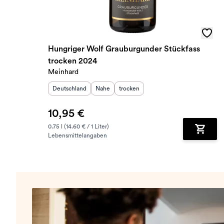
Hungriger Wolf Grauburgunder Stückfass
trocken 2024
Meinhard
Herkunftsland
:
Herkunftsregion
Geschmack
:
:
Deutschland
Nahe
trocken
10,95 €
0.75 l (14.60 € / 1 Liter)
Lebensmittelangaben
Zum Wa