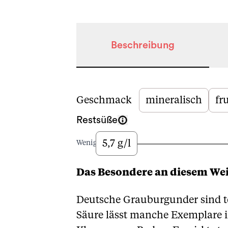
Beschreibung
Beschreibung
Geschmack
mineralisch
fr
Restsüße
5,7 g/l
Wenig
Das Besondere an diesem We
Deutsche Grauburgunder sind tei
Säure lässt manche Exemplare 