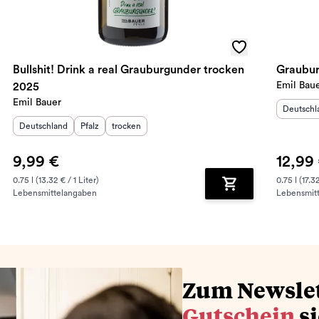
Bullshit! Drink a real Grauburgunder trocken
Graubur
Emil Bau
2025
Emil Bauer
Herkunft
Deutschl
Herkunftsland
:
Herkunftsregion
Geschmack
:
:
Deutschland
Pfalz
trocken
9,99 €
12,99
0.75 l (13.32 € / 1 Liter)
0.75 l (17.32
Lebensmittelangaben
Lebensmit
renkorb hinzufügen
Zum Warenkorb hin
Zum Newsle
Gutschein
s