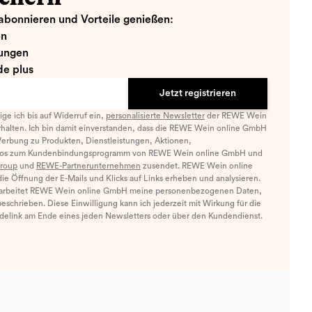
abonnieren und Vorteile genießen:
en
ungen
e plus
Jetzt registrieren
llige ich bis auf Widerruf ein,
personalisierte Newsletter
der REWE Wein
halten. Ich bin damit einverstanden, dass die REWE Wein online GmbH
Werbung zu Produkten, Dienstleistungen, Aktionen,
nfos zum Kundenbindungsprogramm von REWE Wein online GmbH und
roup
und
REWE-Partnerunternehmen
zusendet. REWE Wein online
e Öffnung der E-Mails und Klicks auf Links erheben und analysieren.
arbeitet REWE Wein online GmbH meine personenbezogenen Daten,
eschrieben. Diese Einwilligung kann ich jederzeit mit Wirkung für die
ldelink am Ende eines jeden Newsletters oder über den Kundendienst.