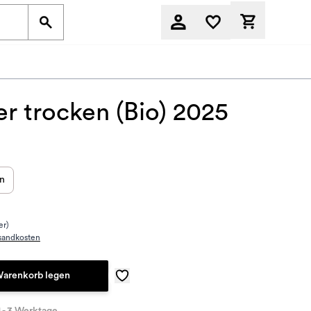
Derzeit befi
r trocken (Bio) 2025
en
er)
sandkosten
Warenkorb legen