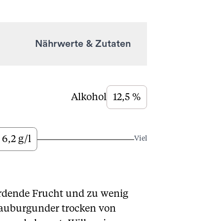
Nährwerte & Zutaten
Alkohol
12,5 %
6,2 g/l
Viel
bordende Frucht und zu wenig
rauburgunder trocken von