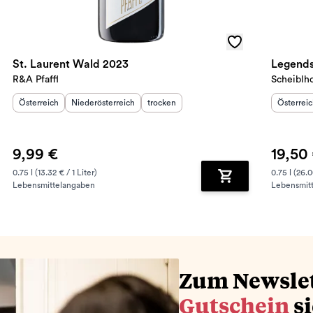
St. Laurent Wald 2023
Legend
R&A Pfaffl
Scheiblh
Herkunftsland
Herkunftsregion
:
:
Geschmack
:
Herkunft
Österreich
Niederösterreich
trocken
Österrei
9,99 €
19,50
0.75 l (13.32 € / 1 Liter)
0.75 l (26.0
Lebensmittelangaben
Lebensmit
renkorb hinzufügen
Zum Warenkorb hin
Zum Newsle
Gutschein
s