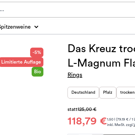
Spitzenweine
Das Kreuz tro
-5%
L-Magnum Fl
Limitierte Auflage
Bio
Rings
Deutschland
Pfalz
trocken
statt
125,00 €
118,79 €
1.50 l (79.19 € / 1 
inkl. MwSt. zzgl.