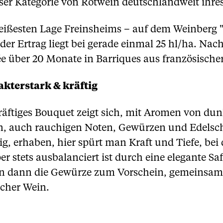
ieser Kategorie von Rotwein deutschlandweit ihre
eißesten Lage Freinsheims – auf dem Weinberg "d
der Ertrag liegt bei gerade einmal 25 hl/ha. Na
ée über 20 Monate in Barriques aus französischer
kterstark & kräftig
kräftiges Bouquet zeigt sich, mit Aromen von du
en, auch rauchigen Noten, Gewürzen und Edel
g, erhaben, hier spürt man Kraft und Tiefe, bei
er stets ausbalanciert ist durch eine elegante Saft
eten dann die Gewürze zum Vorschein, gemeinsa
scher Wein.