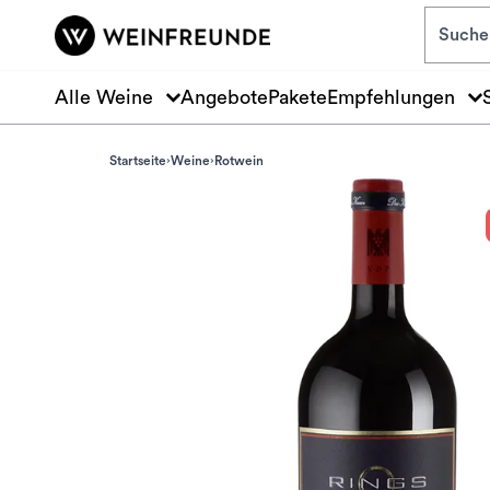
Zum Hauptinhalt springen
Alle Weine
Angebote
Pakete
Empfehlungen
Startseite
Weine
Rotwein