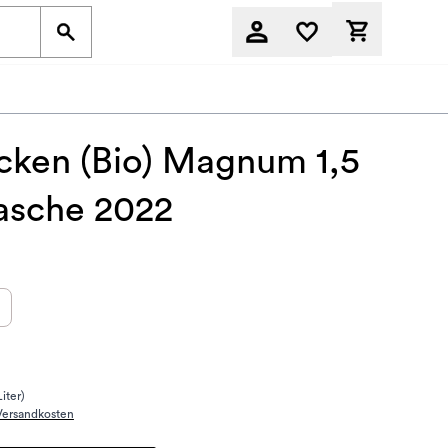
Derzeit befi
cken (Bio) Magnum 1,5
asche 2022
Liter)
Versandkosten