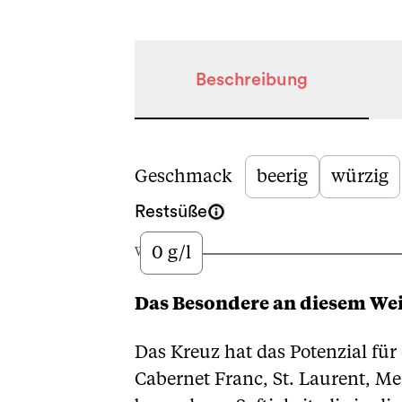
Beschreibung
Beschreibung
Geschmack
beerig
würzig
Restsüße
0 g/l
Wenig
Das Besondere an diesem We
Das Kreuz hat das Potenzial für
Cabernet Franc, St. Laurent, M