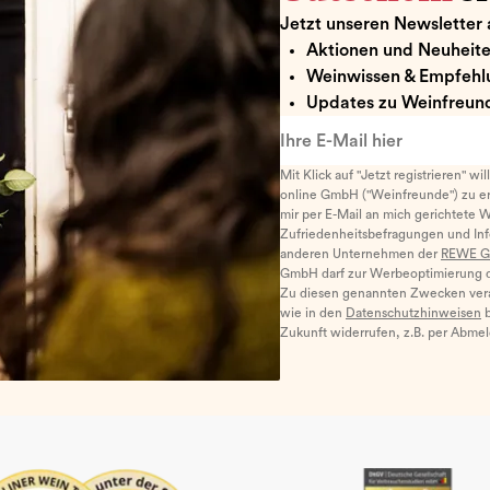
Jetzt unseren Newsletter 
Aktionen und Neuheit
Weinwissen & Empfehl
Updates zu Weinfreund
Ihre E-Mail hier
Mit Klick auf "Jetzt registrieren" wi
online GmbH ("Weinfreunde") zu er
mir per E-Mail an mich gerichtete 
Zufriedenheitsbefragungen und I
anderen Unternehmen der
REWE G
GmbH darf zur Werbeoptimierung di
Zu diesen genannten Zwecken ver
wie in den
Datenschutzhinweisen
b
Zukunft widerrufen, z.B. per Abme