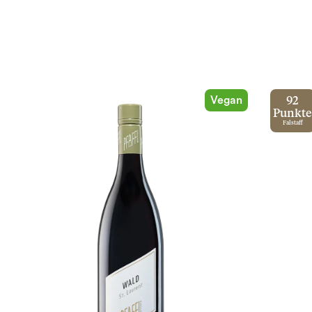
Vegan
92
Punkte
Falstaff