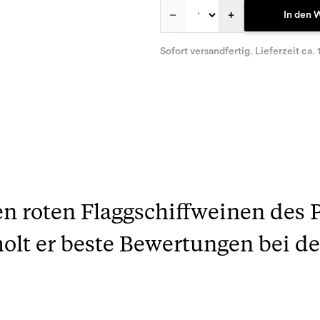
–
+
In den 
Sofort versandfertig. Lieferzeit ca. 
en roten Flaggschiffweinen des 
 holt er beste Bewertungen bei d