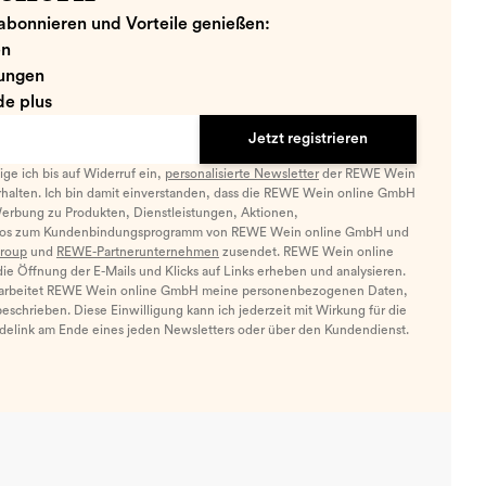
abonnieren und Vorteile genießen:
en
ungen
e plus
Jetzt registrieren
llige ich bis auf Widerruf ein,
personalisierte Newsletter
der REWE Wein
halten. Ich bin damit einverstanden, dass die REWE Wein online GmbH
Werbung zu Produkten, Dienstleistungen, Aktionen,
nfos zum Kundenbindungsprogramm von REWE Wein online GmbH und
roup
und
REWE-Partnerunternehmen
zusendet. REWE Wein online
e Öffnung der E-Mails und Klicks auf Links erheben und analysieren.
arbeitet REWE Wein online GmbH meine personenbezogenen Daten,
eschrieben. Diese Einwilligung kann ich jederzeit mit Wirkung für die
ldelink am Ende eines jeden Newsletters oder über den Kundendienst.