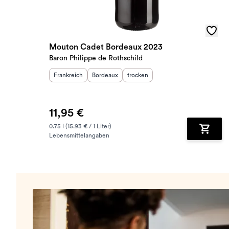
Mouton Cadet Bordeaux 2023
Baron Philippe de Rothschild
Herkunftsland
Herkunftsregion
:
Geschmack
:
:
Frankreich
Bordeaux
trocken
11,95 €
0.75 l (15.93 € / 1 Liter)
Lebensmittelangaben
Zum Wa