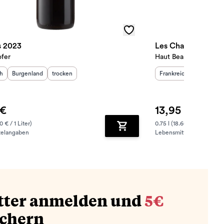
s 2023
Les Charmes de H
ofer
Haut Beaumard
sland
Herkunftsregion
:
Geschmack
:
:
Herkunftsland
Herkunfts
:
ch
Burgenland
trocken
Frankreich
Bordeaux
 €
13,95 €
0 € / 1 Liter)
0.75 l (18.60 € / 1 Liter)
telangaben
Lebensmittelangaben
zufügen
Zum Warenkorb hinzufügen
tter anmelden und
5€
ichern