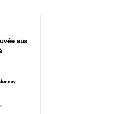
Cuvée aus
&
rdonnay
ay