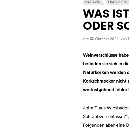
MAGAZIN
FRAG DIE W
WAS IS
ODER S
Am 13. Oktober 2021 · von
Weinverschlüsse
habe
befinden sie sich in
di
Naturkorken werden se
Korkschmecker nicht se
weitestgehend fehlerf
John T. aus Wiesbaden
Schraubverschlüsse?“, 
Folgenden aber eine 