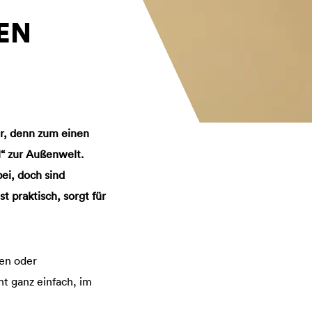
EN
er, denn zum einen
l“ zur Außenwelt.
ei, doch sind
t praktisch, sorgt für
ken oder
ht ganz einfach, im