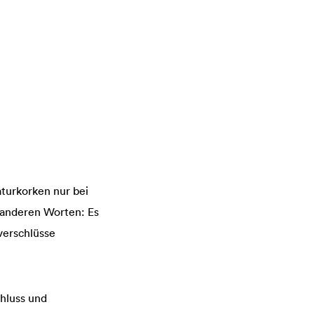
aturkorken nur bei
t anderen Worten: Es
verschlüsse
hluss und