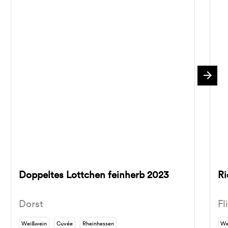
Doppeltes Lottchen feinherb 2023
Ri
Dorst
Fl
Weißwein
Cuvée
Rheinhessen
We