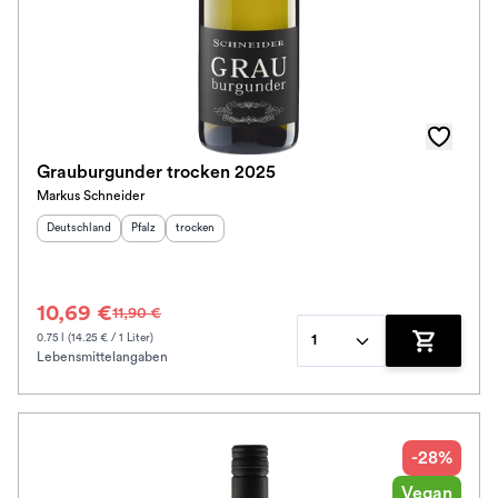
Grauburgunder trocken 2025
Markus Schneider
Herkunftsland
:
Herkunftsregion
Geschmack
:
:
Deutschland
Pfalz
trocken
10,69 €
11,90 €
0.75 l (14.25 € / 1 Liter)
1
Lebensmittelangaben
Zum Waren
-28%
Vegan