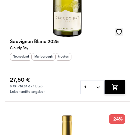
Sauvignon Blanc 2025
Cloudy Bay
Herkunftsland
:
Herkunftsregion
:
Geschmack
:
Neuseeland
Marlborough
trocken
27,50 €
0.75 l (36.67 € / 1 Liter)
1
Lebensmittelangaben
Zum Waren
-24%