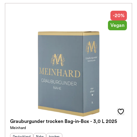
-20%
Vegan
Grauburgunder trocken Bag-in-Box - 3,0 L 2025
Meinhard
Herkunftsland
:
Herkunftsregion
Geschmack
:
:
Deutschland
Nahe
trocken