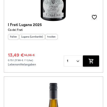
I Frati Lugana 2025
Cà dei Frati
Herkunftsland
Herkunftsregion
:
:
Geschmack
:
Italien
Lugana (Lombardei)
trocken
13,49 €
14,95 €
0.75 l (17.99 € / 1 Liter)
1
Lebensmittelangaben
Zum Waren