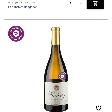
0.75 l (13.32 € / 1 Liter)
1
Lebensmittelangaben
Zum Waren