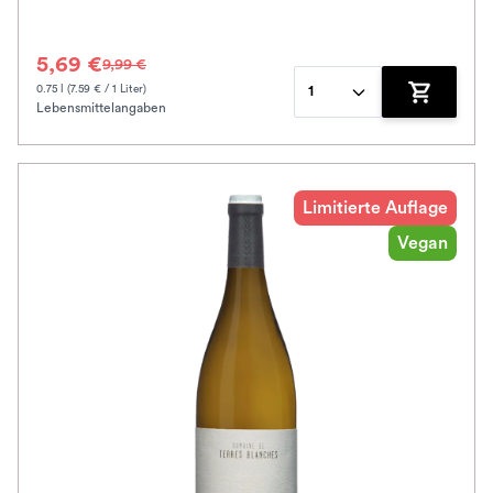
5,69 €
9,99 €
0.75 l (7.59 € / 1 Liter)
1
Lebensmittelangaben
Zum Waren
Limitierte Auflage
Vegan