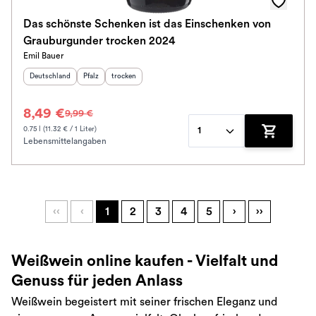
Das schönste Schenken ist das Einschenken von
Grauburgunder trocken 2024
Emil Bauer
Herkunftsland
:
Herkunftsregion
Geschmack
:
:
Deutschland
Pfalz
trocken
8,49 €
9,99 €
0.75 l (11.32 € / 1 Liter)
1
Lebensmittelangaben
Zum Waren
‹‹
‹
1
2
3
4
5
›
››
Weißwein online kaufen - Vielfalt und
Genuss für jeden Anlass
Weißwein begeistert mit seiner frischen Eleganz und