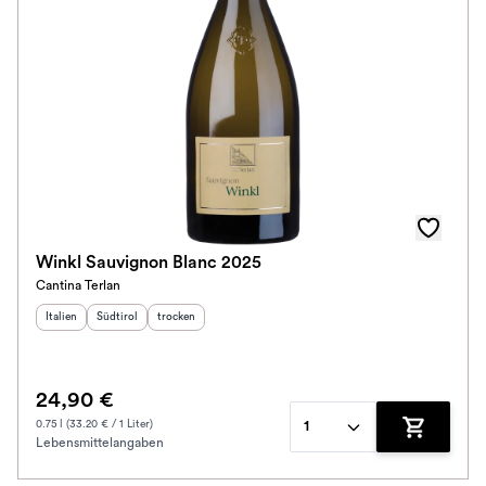
Winkl Sauvignon Blanc 2025
Cantina Terlan
Herkunftsland
Herkunftsregion
:
Geschmack
:
:
Italien
Südtirol
trocken
24,90 €
0.75 l (33.20 € / 1 Liter)
1
Lebensmittelangaben
Zum Waren