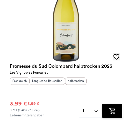
Promesse du Sud Colombard halbtrocken 2023
Les Vignobles Foncalieu
Herkunftsland
:
Herkunftsregion
:
Geschmack
:
Frankreich
Languedoc-Roussillon
halbtrocken
3,99 €
8,99 €
0.75 l (5.32 € / 1 Liter)
1
Lebensmittelangaben
Zum Waren