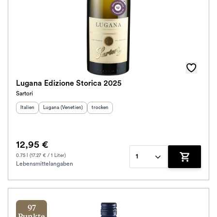
Lugana Edizione Storica 2025
Sartori
Herkunftsland
Herkunftsregion
:
:
Geschmack
:
Italien
Lugana (Venetien)
trocken
12,95 €
0.75 l (17.27 € / 1 Liter)
1
Lebensmittelangaben
Zum Waren
97