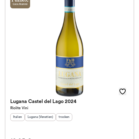
Punkte
Luca Maroni
Lugana Castel del Lago 2024
Riolite Vini
Herkunftsland
Herkunftsregion
:
:
Geschmack
:
Italien
Lugana (Venetien)
trocken