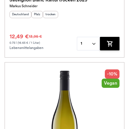
Sauvignon Blanc Kaitui trocken 2025
Markus Schneider
Herkunftsland
:
Herkunftsregion
Geschmack
:
:
Deutschland
Pfalz
trocken
12,49 €
13,95 €
0.75 l (16.65 € / 1 Liter)
1
Lebensmittelangaben
Zum Waren
-10%
Vegan