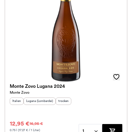
Monte Zovo Lugana 2024
Monte Zovo
Herkunftsland
Herkunftsregion
:
:
Geschmack
:
Italien
Lugana (Lombardei)
trocken
12,95 €
16,95 €
0.75 l (17.27 € / 1 Liter)
1