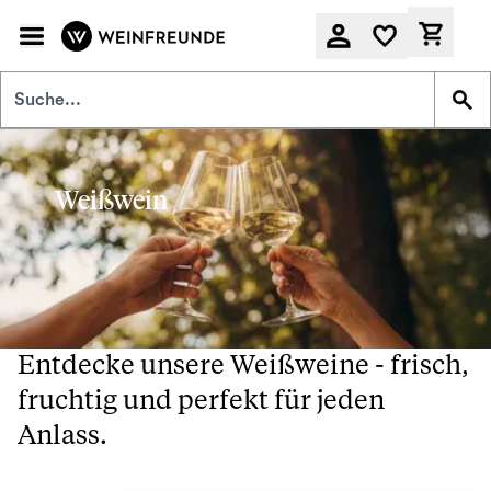
Zum Hauptinhalt springen
Derzeit
Weißwein
Entdecke unsere Weißweine - frisch,
fruchtig und perfekt für jeden
Anlass.