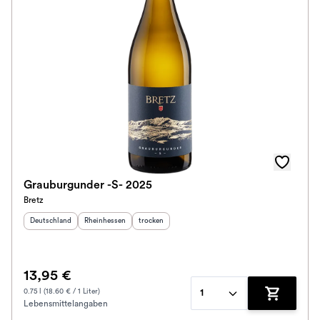
Grauburgunder -S- 2025
Bretz
Herkunftsland
:
Herkunftsregion
:
Geschmack
:
Deutschland
Rheinhessen
trocken
13,95 €
0.75 l (18.60 € / 1 Liter)
1
Lebensmittelangaben
Zum Waren