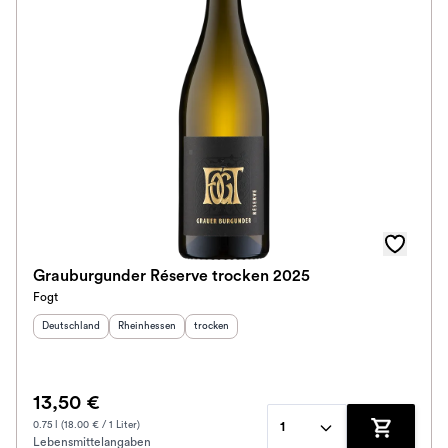
Grauburgunder Réserve trocken 2025
Fogt
Herkunftsland
:
Herkunftsregion
:
Geschmack
:
Deutschland
Rheinhessen
trocken
13,50 €
0.75 l (18.00 € / 1 Liter)
1
Lebensmittelangaben
Zum Waren