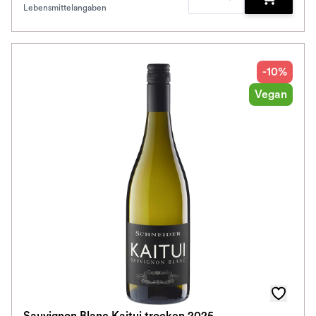
Lebensmittelangaben
Zum Waren
-10%
Vegan