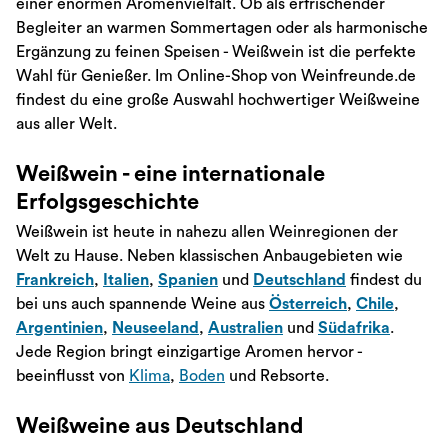
einer enormen Aromenvielfalt. Ob als erfrischender
Begleiter an warmen Sommertagen oder als harmonische
Ergänzung zu feinen Speisen - Weißwein ist die perfekte
Wahl für Genießer. Im Online-Shop von Weinfreunde.de
findest du eine große Auswahl hochwertiger Weißweine
aus aller Welt.
Weißwein - eine internationale
Erfolgsgeschichte
Weißwein ist heute in nahezu allen Weinregionen der
Welt zu Hause. Neben klassischen Anbaugebieten wie
Frankreich
,
Italien
,
Spanien
und
Deutschland
findest du
bei uns auch spannende Weine aus
Österreich
,
Chile
,
Argentinien
,
Neuseeland
,
Australien
und
Südafrika
.
Jede Region bringt einzigartige Aromen hervor -
beeinflusst von
Klima
,
Boden
und Rebsorte.
Weißweine aus Deutschland