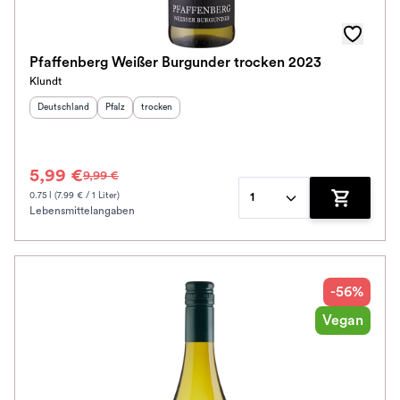
Awards
Farbe
Pfaffenberg Weißer Burgunder trocken 2023
Klundt
Schmeckt zu
Herkunftsland
:
Herkunftsregion
Geschmack
:
:
Deutschland
Pfalz
trocken
Bio / Vegan
5,99 €
9,99 €
Schmeckt nach
0.75 l (7.99 € / 1 Liter)
1
Lebensmittelangaben
Zum Waren
Alkoholfrei
Jahrgang
-56%
Klassifikation
Vegan
Ausbau
Im Rewe Handel erhältlich