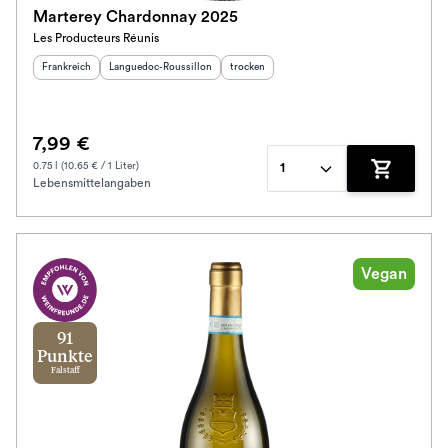
Marterey Chardonnay 2025
Les Producteurs Réunis
Herkunftsland
:
Herkunftsregion
:
Geschmack
:
Frankreich
Languedoc-Roussillon
trocken
7,99 €
0.75 l (10.65 € / 1 Liter)
1
Lebensmittelangaben
Zum Waren
Vegan
91
Punkte
Falstaff