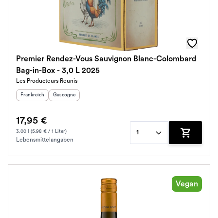
Premier Rendez-Vous Sauvignon Blanc-Colombard
Bag-in-Box - 3,0 L 2025
Les Producteurs Réunis
Herkunftsland
:
Herkunftsregion
:
Frankreich
Gascogne
17,95 €
3.00 l (5.98 € / 1 Liter)
1
Lebensmittelangaben
Zum Waren
Vegan