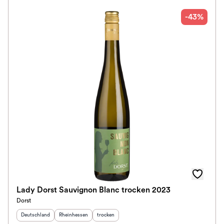
-43%
Lady Dorst Sauvignon Blanc trocken 2023
Dorst
Herkunftsland
:
Herkunftsregion
:
Geschmack
:
Deutschland
Rheinhessen
trocken