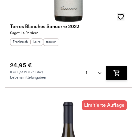
Terres Blanches Sancerre 2023
Saget La Perrière
Herkunftsland
:
Herkunftsregion
Geschmack
:
:
Frankreich
Loire
trocken
24,95 €
0.75 l (33.27 € / 1 Liter)
1
Lebensmittelangaben
Zum Waren
Limitierte Auflage