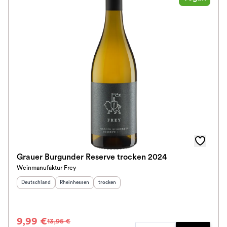
Grauer Burgunder Reserve trocken 2024
Weinmanufaktur Frey
Herkunftsland
:
Herkunftsregion
:
Geschmack
:
Deutschland
Rheinhessen
trocken
9,99 €
13,95 €