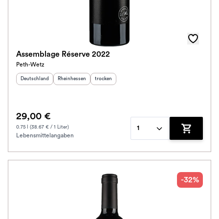
Assemblage Réserve 2022
Peth-Wetz
Herkunftsland
:
Herkunftsregion
:
Geschmack
:
Deutschland
Rheinhessen
trocken
29,00 €
0.75 l (38.67 € / 1 Liter)
1
Lebensmittelangaben
Zum Waren
-32%