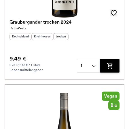
Grauburgunder trocken 2024
Peth-Wetz
Herkunftsland
:
Herkunftsregion
:
Geschmack
:
Deutschland
Rheinhessen
trocken
9,49 €
0.75 l (12.65 € / 1 Liter)
1
Lebensmittelangaben
Zum Waren
Vegan
Bio