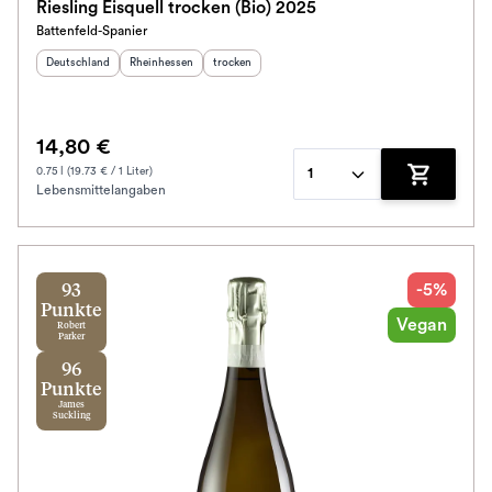
Riesling Eisquell trocken (Bio) 2025
Battenfeld-Spanier
Herkunftsland
:
Herkunftsregion
:
Geschmack
:
Deutschland
Rheinhessen
trocken
14,80 €
0.75 l (19.73 € / 1 Liter)
1
Lebensmittelangaben
Zum Waren
-5%
93
Punkte
Vegan
Robert
Parker
96
Punkte
James
Suckling