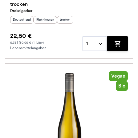
trocken
Dreissigacker
Herkunftsland
:
Herkunftsregion
:
Geschmack
:
Deutschland
Rheinhessen
trocken
22,50 €
0.75 l (30.00 € / 1 Liter)
1
Lebensmittelangaben
Zum Waren
Vegan
Bio