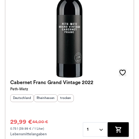
Cabernet Franc Grand Vintage 2022
Peth-Wetz
Herkunftsland
:
Herkunftsregion
:
Geschmack
:
Deutschland
Rheinhessen
trocken
29,99 €
44,00 €
0.75 l (39.99 € / 1 Liter)
1
Lebensmittelangaben
Zum Waren