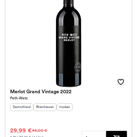
Merlot Grand Vintage 2022
Peth-Wetz
Herkunftsland
:
Herkunftsregion
:
Geschmack
:
Deutschland
Rheinhessen
trocken
29,99 €
44,00 €