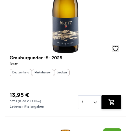
Auszeichnungen
Awards
Farbe
Schmeckt zu
Grauburgunder -S- 2025
Bretz
Bio / Vegan
Herkunftsland
:
Herkunftsregion
:
Geschmack
:
Deutschland
Rheinhessen
trocken
Prickler Art
13,95 €
Schmeckt nach
0.75 l (18.60 € / 1 Liter)
1
Lebensmittelangaben
Zum Waren
Alkoholfrei
Jahrgang