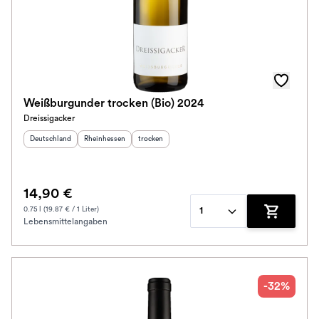
Weißburgunder trocken (Bio) 2024
Dreissigacker
Herkunftsland
:
Herkunftsregion
:
Geschmack
:
Deutschland
Rheinhessen
trocken
14,90 €
0.75 l (19.87 € / 1 Liter)
1
Lebensmittelangaben
Zum Waren
-32%