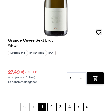
Grande Cuvée Sekt Brut
Winter
Herkunftsland
:
Herkunftsregion
:
Geschmack
:
Deutschland
Rheinhessen
Brut
27,49 €
29,00 €
0.75 l (36.65 € / 1 Liter)
1
Lebensmittelangaben
Zum Waren
‹‹
‹
1
2
3
4
›
››