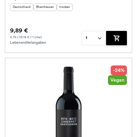
Herkunftsland
:
Herkunftsregion
:
Geschmack
:
Deutschland
Rheinhessen
trocken
9,89 €
0.75 l (13.19 € / 1 Liter)
1
Lebensmittelangaben
Zum Waren
-24%
Vegan