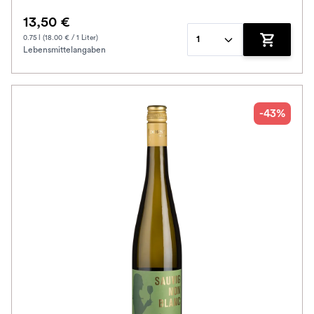
13,50 €
0.75 l (18.00 € / 1 Liter)
1
Lebensmittelangaben
Zum Waren
-43%