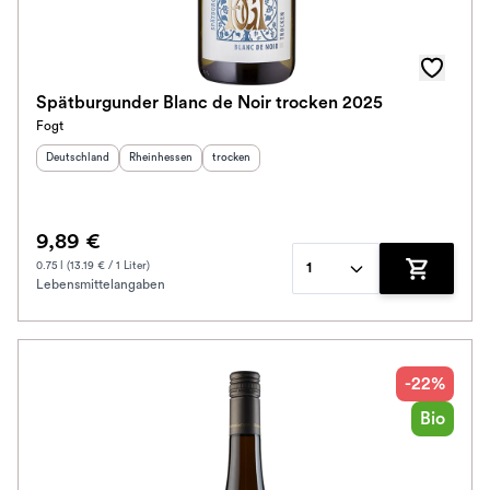
Spätburgunder Blanc de Noir trocken 2025
Fogt
Herkunftsland
:
Herkunftsregion
:
Geschmack
:
Deutschland
Rheinhessen
trocken
9,89 €
0.75 l (13.19 € / 1 Liter)
1
Lebensmittelangaben
Zum Waren
-22%
Bio