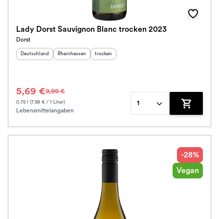
Lady Dorst Sauvignon Blanc trocken 2023
Dorst
Herkunftsland
:
Herkunftsregion
:
Geschmack
:
Deutschland
Rheinhessen
trocken
5,69 €
9,99 €
0.75 l (7.59 € / 1 Liter)
1
Lebensmittelangaben
Zum Waren
-28%
Vegan