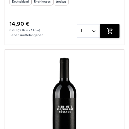
Herkunftsland
:
Herkunftsregion
:
Geschmack
:
Deutschland
Rheinhessen
trocken
14,90 €
0.75 l (19.87 € / 1 Liter)
1
Lebensmittelangaben
Zum Waren