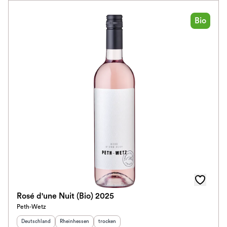
Bio
Rosé d'une Nuit (Bio) 2025
Peth-Wetz
Herkunftsland
:
Herkunftsregion
:
Geschmack
:
Deutschland
Rheinhessen
trocken