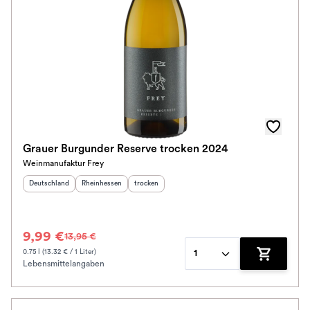
Grauer Burgunder Reserve trocken 2024
Weinmanufaktur Frey
Herkunftsland
:
Herkunftsregion
:
Geschmack
:
Deutschland
Rheinhessen
trocken
9,99 €
13,95 €
0.75 l (13.32 € / 1 Liter)
1
Lebensmittelangaben
Zum Waren