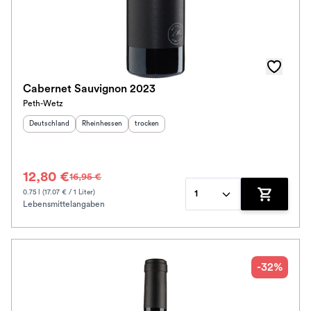
Cabernet Sauvignon 2023
Peth-Wetz
Herkunftsland
:
Herkunftsregion
:
Geschmack
:
Deutschland
Rheinhessen
trocken
12,80 €
16,95 €
0.75 l (17.07 € / 1 Liter)
1
Lebensmittelangaben
Zum Waren
-32%