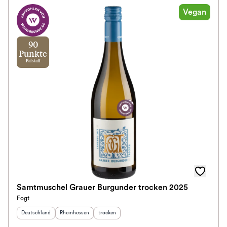
Vegan
90
Punkte
Falstaff
Samtmuschel Grauer Burgunder trocken 2025
Fogt
Herkunftsland
:
Herkunftsregion
:
Geschmack
:
Deutschland
Rheinhessen
trocken