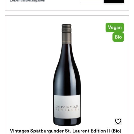
Lebensmittelangaben
Zum Waren
Vegan
Bio
Vintages Spätburgunder St. Laurent Edition II (Bio)