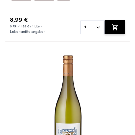
8,99 €
0.75 l (11.99 € / 1 Liter)
1
Lebensmittelangaben
Zum Waren