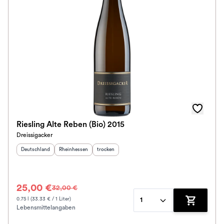
Riesling Alte Reben (Bio) 2015
Dreissigacker
Herkunftsland
:
Herkunftsregion
:
Geschmack
:
Deutschland
Rheinhessen
trocken
25,00 €
32,00 €
0.75 l (33.33 € / 1 Liter)
1
Lebensmittelangaben
Zum Waren