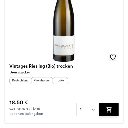
Vintages Riesling (Bio) trocken
Dreissigacker
Herkunftsland
:
Herkunftsregion
:
Geschmack
:
Deutschland
Rheinhessen
trocken
18,50 €
0.75 l (24.67 € / 1 Liter)
1
Lebensmittelangaben
Zum Waren