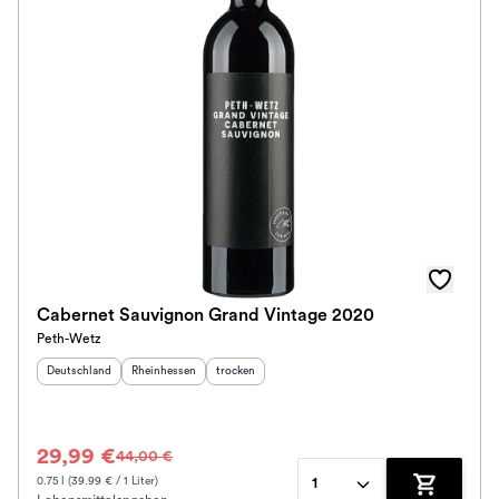
Cabernet Sauvignon Grand Vintage 2020
Peth-Wetz
Herkunftsland
:
Herkunftsregion
:
Geschmack
:
Deutschland
Rheinhessen
trocken
29,99 €
44,00 €
0.75 l (39.99 € / 1 Liter)
1