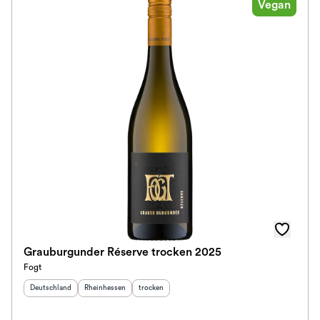
Vegan
Klassifikation
Ausbau
Im Rewe Handel erhältlich
Grauburgunder Réserve trocken 2025
Fogt
Herkunftsland
:
Herkunftsregion
:
Geschmack
:
Deutschland
Rheinhessen
trocken