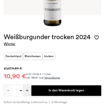
Weißburgunder trocken 2024
Winter
Deutschland
Rheinhessen
trocken
statt
11,50 €
10,90 €
0.75 l (14.53 € / 1 Liter)
inkl. MwSt. zzgl.
Versandkosten
–
+
In den Warenkorb legen
Sofort versandfertig. Lieferzeit ca. 1 - 3 Werktage