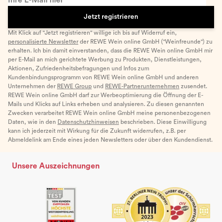
Jetzt registrieren
Mit Klick auf "Jetzt registrieren" willige ich bis auf Widerruf ein,
personalisierte Newsletter
der REWE Wein online GmbH ("Weinfreunde") zu
erhalten. Ich bin damit einverstanden, dass die REWE Wein online GmbH mir
per E-Mail an mich gerichtete Werbung zu Produkten, Dienstleistungen,
Aktionen, Zufriedenheitsbefragungen und Infos zum
Kundenbindungsprogramm von REWE Wein online GmbH und anderen
Unternehmen der
REWE Group
und
REWE-Partnerunternehmen
zusendet.
REWE Wein online GmbH darf zur Werbeoptimierung die Öffnung der E-
Mails und Klicks auf Links erheben und analysieren. Zu diesen genannten
Zwecken verarbeitet REWE Wein online GmbH meine personenbezogenen
Daten, wie in den
Datenschutzhinweisen
beschrieben. Diese Einwilligung
kann ich jederzeit mit Wirkung für die Zukunft widerrufen, z.B. per
Abmeldelink am Ende eines jeden Newsletters oder über den Kundendienst.
Unsere Auszeichnungen