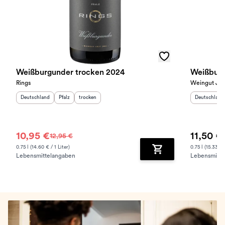
Weißburgunder trocken 2024
Weißburg
Rings
Weingut Jül
Herkunftsland
:
Herkunftsregion
Geschmack
:
:
Herkunftslan
Deutschland
Pfalz
trocken
Deutschland
10,95 €
11,50 €
12,95 €
0.75 l (14.60 € / 1 Liter)
0.75 l (15.33 € /
Lebensmittelangaben
Lebensmitte
Zum Warenkorb hinz