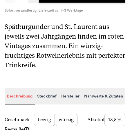
Sofort versandfertig. Lieferzeit ca. 1 - 3 Werktage
Spätburgunder und St. Laurent aus
jeweils zwei Jahrgängen finden im roten
Vintages zusammen. Ein würzig-
fruchtiges Rotweinerlebnis mit perfekter
Trinkreife.
Beschreibung
Steckbrief
Hersteller
Nährwerte & Zutaten
Beschreibung
Geschmack
beerig
würzig
Alkohol
13,5 %
Restsüße