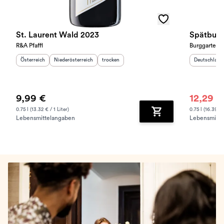
St. Laurent Wald 2023
Spätburg
R&A Pfaffl
Burggarten
Herkunftsland
:
Herkunftsregion
:
Geschmack
:
Herkunftslan
Österreich
Niederösterreich
trocken
Deutschland
9,99 €
12,29 €
0.75 l (13.32 € / 1 Liter)
0.75 l (16.39 € 
Lebensmittelangaben
Lebensmitte
Zum Warenkorb hinz