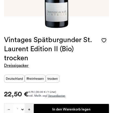
Vintages Spätburgunder St.
Laurent Edition II (Bio)
trocken
Dreissigacker
Deutschland
Rheinhessen
trocken
22,50 €
0.75 l (30.00 € / 1 Liter)
inkl. MwSt. zzgl.
Versandkosten
–
+
In den Warenkorb legen