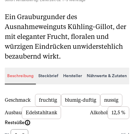
Sofort versandfertig. Lieferzeit ca. 1 - 3 Werktage
Ein Grauburgunder des
Ausnahmeweinguts Kühling-Gillot, der
mit eleganter Frucht, floralen und
würzigen Eindrücken unwiderstehlich
bezaubernd wirkt.
Beschreibung
Steckbrief
Hersteller
Nährwerte & Zutaten
Beschreibung
Geschmack
fruchtig
blumig-duftig
nussig
Ausbau
Edelstahltank
Alkohol
12,5 %
Restsüße