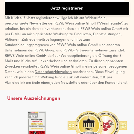
Jetzt registrieren
Mit Klick auf "Jetzt registrieren" willige ich bis auf Widerruf ein,
personalisierte Newsletter
der REWE Wein online GmbH ("Weinfreunde") zu
erhalten. Ich bin damit einverstanden, dass die REWE Wein online GmbH mir
per E-Mail an mich gerichtete Werbung zu Produkten, Dienstleistungen,
Aktionen, Zufriedenheitsbefragungen und Infos zum
Kundenbindungsprogramm von REWE Wein online GmbH und anderen
Unternehmen der
REWE Group
und
REWE-Partnerunternehmen
zusendet.
REWE Wein online GmbH darf zur Werbeoptimierung die Öffnung der E-
Mails und Klicks auf Links erheben und analysieren. Zu diesen genannten
Zwecken verarbeitet REWE Wein online GmbH meine personenbezogenen
Daten, wie in den
Datenschutzhinweisen
beschrieben. Diese Einwilligung
kann ich jederzeit mit Wirkung für die Zukunft widerrufen, z.B. per
Abmeldelink am Ende eines jeden Newsletters oder über den Kundendienst.
Unsere Auszeichnungen