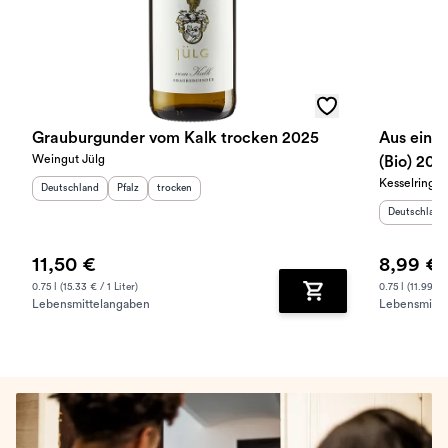
Grauburgunder vom Kalk trocken 2025
Aus eine
Weingut Jülg
(Bio) 202
Kesselring
Herkunftsland
:
Herkunftsregion
Geschmack
:
:
Deutschland
Pfalz
trocken
Herkunftslan
Deutschland
11,50 €
8,99 €
0.75 l (15.33 € / 1 Liter)
0.75 l (11.99 € /
Lebensmittelangaben
Lebensmitte
Zum Warenkorb hinz