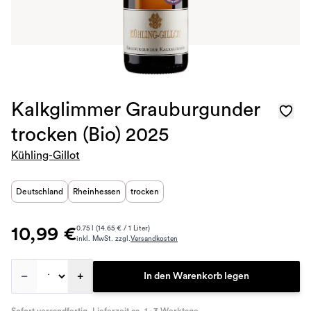
Kalkglimmer Grauburgunder
trocken (Bio) 2025
Kühling-Gillot
Deutschland
Rheinhessen
trocken
10,99 €
0.75 l (14.65 € / 1 Liter)
inkl. MwSt. zzgl.
Versandkosten
–
+
In den Warenkorb legen