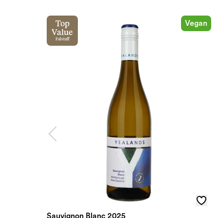
Vegan
Top
Value
Falstaff
Sauvignon Blanc 2025