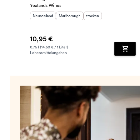
Yealands Wines
Herkunftsland
:
Herkunftsregion
:
Geschmack
:
Neuseeland
Marlborough
trocken
10,95 €
0.75 l (14.60 € / 1 Liter)
Lebensmittelangaben
Zum Wa