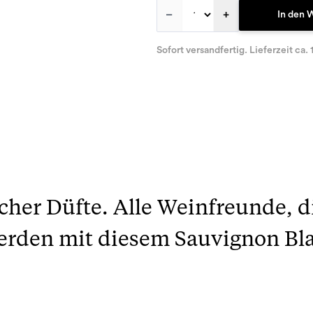
–
+
In den 
Sofort versandfertig. Lieferzeit ca. 
scher Düfte. Alle Weinfreunde, d
erden mit diesem Sauvignon Bl