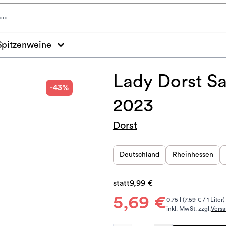
Spitzenweine
Lady Dorst Sa
-43%
2023
Dorst
Deutschland
Rheinhessen
statt
9,99 €
5,69 €
0.75 l (7.59 € / 1 Liter)
inkl. MwSt. zzgl.
Vers