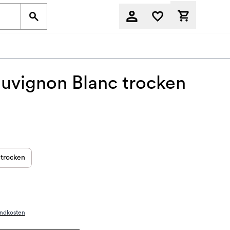
Derzeit befi
uvignon Blanc trocken
trocken
andkosten