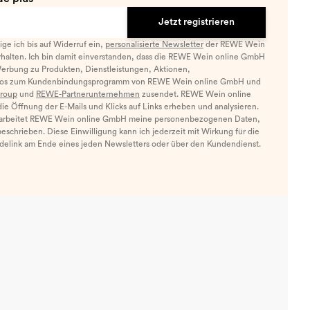
Jetzt registrieren
llige ich bis auf Widerruf ein,
personalisierte Newsletter
der REWE Wein
halten. Ich bin damit einverstanden, dass die REWE Wein online GmbH
Werbung zu Produkten, Dienstleistungen, Aktionen,
nfos zum Kundenbindungsprogramm von REWE Wein online GmbH und
roup
und
REWE-Partnerunternehmen
zusendet. REWE Wein online
e Öffnung der E-Mails und Klicks auf Links erheben und analysieren.
arbeitet REWE Wein online GmbH meine personenbezogenen Daten,
eschrieben. Diese Einwilligung kann ich jederzeit mit Wirkung für die
ldelink am Ende eines jeden Newsletters oder über den Kundendienst.