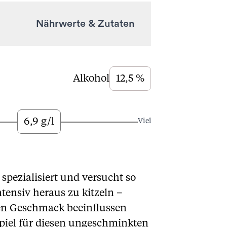
Nährwerte & Zutaten
Alkohol
12,5 %
6,9 g/l
Viel
pezialisiert und versucht so
tensiv heraus zu kitzeln –
den Geschmack beeinflussen
spiel für diesen ungeschminkten