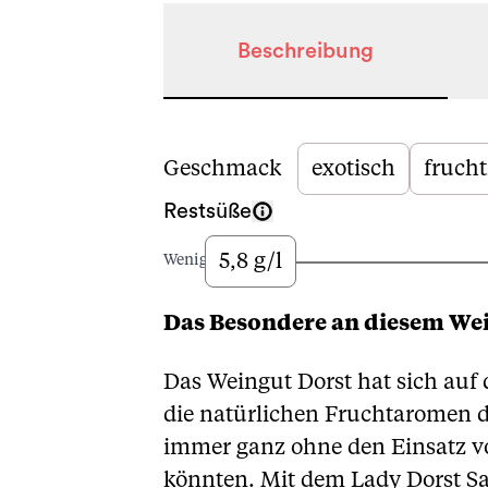
Beschreibung
Beschreibung
Geschmack
exotisch
frucht
Restsüße
5,8 g/l
Wenig
Das Besondere an diesem We
Das Weingut Dorst hat sich auf
die natürlichen Fruchtaromen de
immer ganz ohne den Einsatz vo
könnten. Mit dem Lady Dorst Sa