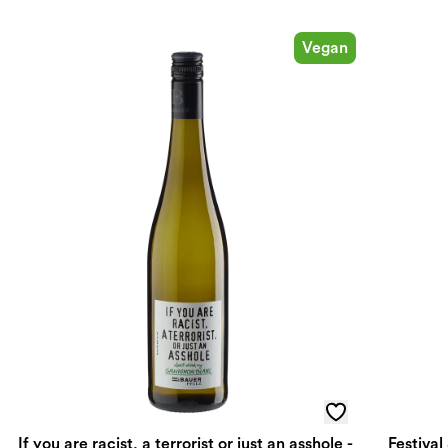
Vegan
If you are racist, a terrorist or just an asshole -
Festiva