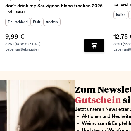
Kellerei
don't drink my Sauvignon Blanc trocken 2025
Emil Bauer
Herkunft
Italien
Herkunftsland
:
Herkunftsregion
Geschmack
:
:
Deutschland
Pfalz
trocken
9,99 €
12,75 
0.75 l (13.32 € / 1 Liter)
0.75 l (17.00
Lebensmittelangaben
Lebensmit
renkorb hinzufügen
Zum Warenkorb hin
Zum Newsle
Gutschein
s
Jetzt unseren Newsletter 
Aktionen und Neuheit
Weinwissen & Empfehl
Updates zu Weinfreund