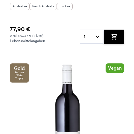
Herkunftsland
:
Herkunftsregion
:
Geschmack
:
Australien
South Australia
trocken
77,90 €
0.75 l (103.87 € / 1 Liter)
1
Lebensmittelangaben
Zum Waren
Vegan
Gold
Berliner
Wein
Trophy