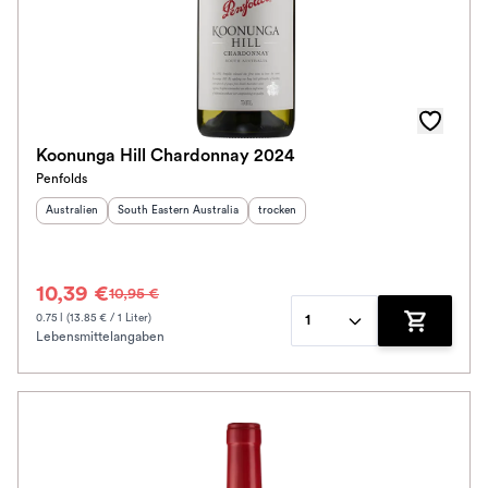
Koonunga Hill Chardonnay 2024
Penfolds
Herkunftsland
:
Herkunftsregion
:
Geschmack
:
Australien
South Eastern Australia
trocken
10,39 €
10,95 €
0.75 l (13.85 € / 1 Liter)
1
Lebensmittelangaben
Zum Waren