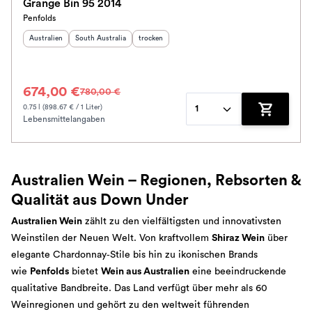
Grange Bin 95 2014
Penfolds
Herkunftsland
:
Herkunftsregion
:
Geschmack
:
Australien
South Australia
trocken
674,00 €
780,00 €
0.75 l (898.67 € / 1 Liter)
1
Lebensmittelangaben
Zum Waren
Australien Wein – Regionen, Rebsorten &
Qualität aus Down Under
Australien Wein
zählt zu den vielfältigsten und innovativsten
Weinstilen der Neuen Welt. Von kraftvollem
Shiraz Wein
über
elegante Chardonnay‑Stile bis hin zu ikonischen Brands
wie
Penfolds
bietet
Wein aus Australien
eine beeindruckende
qualitative Bandbreite. Das Land verfügt über mehr als 60
Weinregionen und gehört zu den weltweit führenden