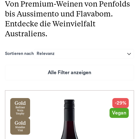
Von Premium-Weinen von Penfolds
bis Aussimento und Flavabom.
Entdecke die Weinvielfalt
Australiens.
Sortieren nach
Relevanz
Alle Filter anzeigen
Preis
Herkunftsland
-29%
Gold
Berliner
Wein
Vegan
Trophy
Rebsorte
Gold
Mundus
Geschmack
Vini