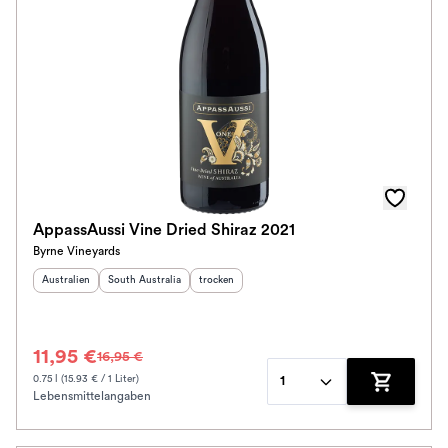
Herkunftsregion
Subregion
Auszeichnungen
Awards
Farbe
AppassAussi Vine Dried Shiraz 2021
Byrne Vineyards
Schmeckt zu
Herkunftsland
:
Herkunftsregion
:
Geschmack
:
Australien
South Australia
trocken
Bio / Vegan
11,95 €
16,95 €
Schmeckt nach
0.75 l (15.93 € / 1 Liter)
1
Lebensmittelangaben
Zum Waren
Alkoholfrei