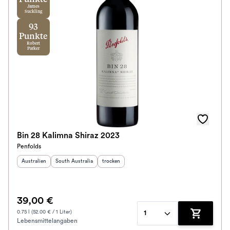
James
Suckling
93
Punkte
Robert
Parker
Bin 28 Kalimna Shiraz 2023
Penfolds
Herkunftsland
:
Herkunftsregion
:
Geschmack
:
Australien
South Australia
trocken
39,00 €
0.75 l (52.00 € / 1 Liter)
1
Lebensmittelangaben
Zum Waren