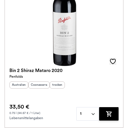
Bin 2 Shiraz Mataro 2020
Penfolds
Herkunftsland
:
Herkunftsregion
:
Geschmack
:
Australien
Coonawarra
trocken
33,50 €
0.75 l (44.67 € / 1 Liter)
1
Lebensmittelangaben
Zum Waren