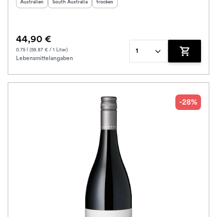
Herkunftsland
:
Herkunftsregion
:
Geschmack
:
Australien
South Australia
trocken
44,90 €
0.75 l (59.87 € / 1 Liter)
1
Lebensmittelangaben
Zum Waren
-28%