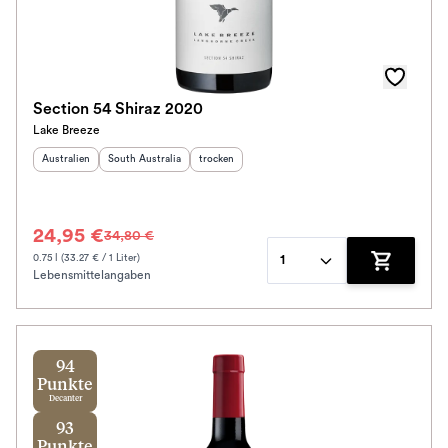
Section 54 Shiraz 2020
Lake Breeze
Herkunftsland
:
Herkunftsregion
:
Geschmack
:
Australien
South Australia
trocken
24,95 €
34,80 €
0.75 l (33.27 € / 1 Liter)
1
Lebensmittelangaben
Zum Waren
94
Punkte
Decanter
93
Punkte