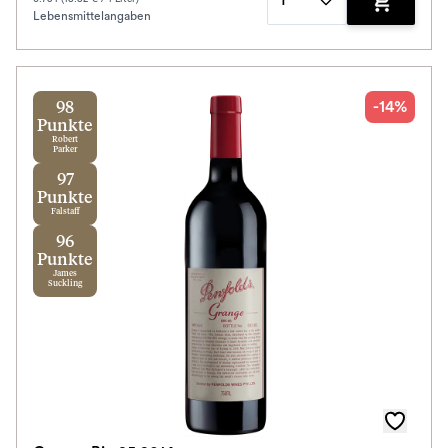
1
Lebensmittelangaben
Zum Waren
-14%
98
Punkte
Robert
Parker
97
Punkte
Falstaff
96
Punkte
James
Suckling