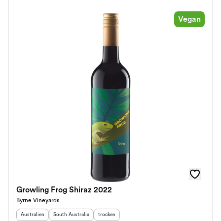
Jahrgang
Vegan
Ausbau
Im Rewe Handel erhältlich
Growling Frog Shiraz 2022
Byrne Vineyards
Herkunftsland
:
Herkunftsregion
:
Geschmack
:
Australien
South Australia
trocken