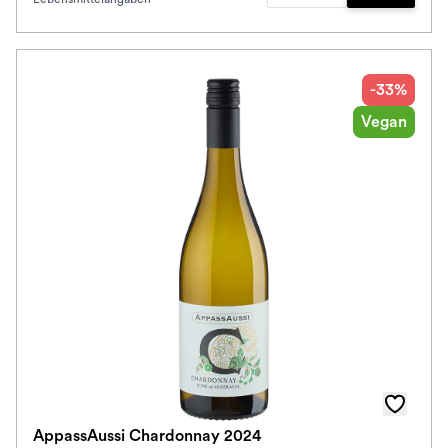
Zum Waren
-33%
Vegan
AppassAussi Chardonnay 2024