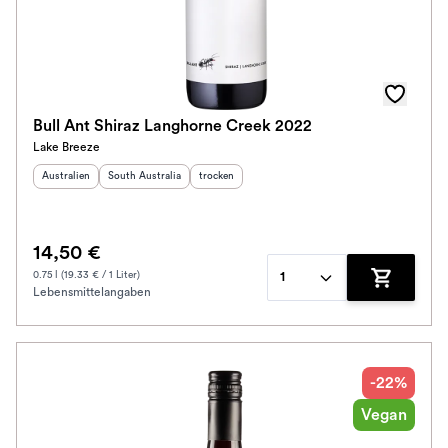
Bull Ant Shiraz Langhorne Creek 2022
Lake Breeze
Herkunftsland
:
Herkunftsregion
:
Geschmack
:
Australien
South Australia
trocken
14,50 €
0.75 l (19.33 € / 1 Liter)
1
Lebensmittelangaben
Zum Waren
-22%
Vegan