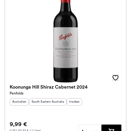
Koonunga Hill Shiraz Cabernet 2024
Penfolds
Herkunftsland
:
Herkunftsregion
:
Geschmack
:
Australien
South Eastern Australia
trocken
9,99 €
0.75 l (13.32 € / 1 Liter)