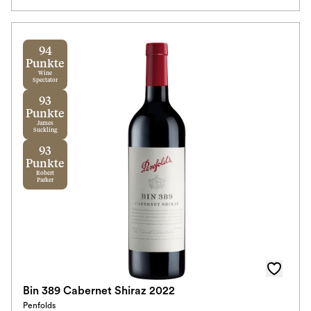
94
Punkte
Wine
Spectator
93
Punkte
James
Suckling
93
Punkte
Robert
Parker
Bin 389 Cabernet Shiraz 2022
Penfolds