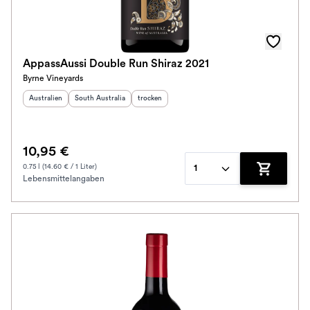
AppassAussi Double Run Shiraz 2021
Byrne Vineyards
Herkunftsland
:
Herkunftsregion
:
Geschmack
:
Australien
South Australia
trocken
10,95 €
0.75 l (14.60 € / 1 Liter)
1
Lebensmittelangaben
Zum Waren