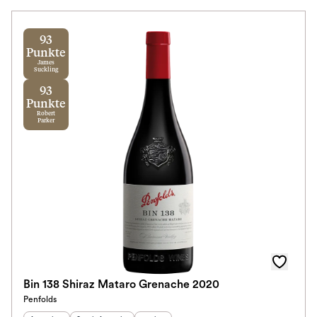
93
Punkte
James
Suckling
93
Punkte
Robert
Parker
Bin 138 Shiraz Mataro Grenache 2020
Penfolds