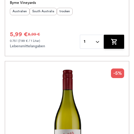
Byrne Vineyards
Herkunftsland
:
Herkunftsregion
:
Geschmack
:
Australien
South Australia
trocken
5,99 €
8,99 €
0.75 l (7.99 € / 1 Liter)
1
Lebensmittelangaben
Zum Waren
-5%