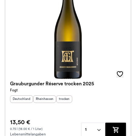
Grauburgunder Réserve trocken 2025
Fogt
Herkunftsland
:
Herkunftsregion
:
Geschmack
:
Deutschland
Rheinhessen
trocken
13,50 €
0.75 l (18.00 € / 1 Liter)
1
Lebensmittelangaben
Zum Waren