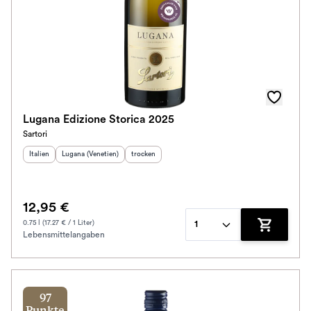
Lugana Edizione Storica 2025
Sartori
Herkunftsland
Herkunftsregion
:
:
Geschmack
:
Italien
Lugana (Venetien)
trocken
12,95 €
0.75 l (17.27 € / 1 Liter)
1
Lebensmittelangaben
Zum Waren
97