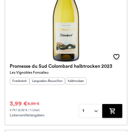
Promesse du Sud Colombard halbtrocken 2023
Les Vignobles Foncalieu
Herkunftsland
:
Herkunftsregion
:
Geschmack
:
Frankreich
Languedoc-Roussillon
halbtrocken
3,99 €
8,99 €
0.75 l (5.32 € / 1 Liter)
1
Lebensmittelangaben
Zum Waren