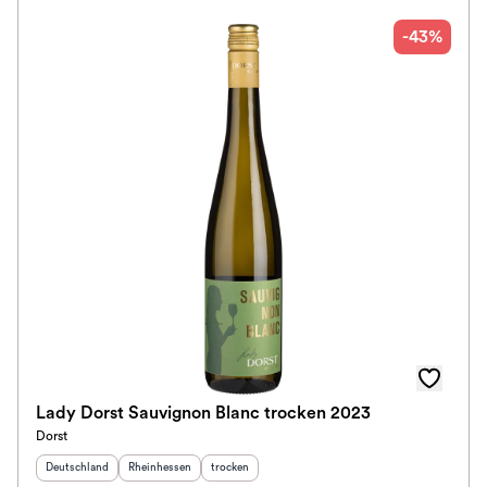
-43%
Lady Dorst Sauvignon Blanc trocken 2023
Dorst
Herkunftsland
:
Herkunftsregion
:
Geschmack
:
Deutschland
Rheinhessen
trocken