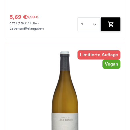
5,69 €
9,99 €
0.75 l (7.59 € / 1 Liter)
1
Lebensmittelangaben
Zum Waren
Limitierte Auflage
Vegan