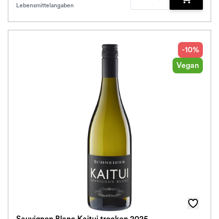
Lebensmittelangaben
Zum Waren
-10%
Vegan