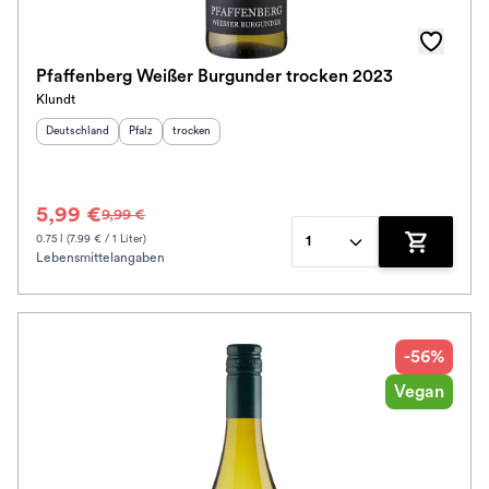
Awards
Farbe
Pfaffenberg Weißer Burgunder trocken 2023
Klundt
Schmeckt zu
Herkunftsland
:
Herkunftsregion
Geschmack
:
:
Deutschland
Pfalz
trocken
Bio / Vegan
5,99 €
9,99 €
Schmeckt nach
0.75 l (7.99 € / 1 Liter)
1
Lebensmittelangaben
Zum Waren
Alkoholfrei
Jahrgang
-56%
Klassifikation
Vegan
Ausbau
Im Rewe Handel erhältlich