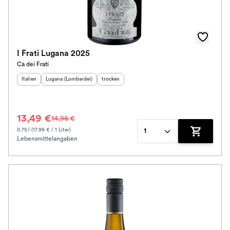
I Frati Lugana 2025
Cà dei Frati
Herkunftsland
Herkunftsregion
:
:
Geschmack
:
Italien
Lugana (Lombardei)
trocken
13,49 €
14,95 €
0.75 l (17.99 € / 1 Liter)
1
Lebensmittelangaben
Zum Waren