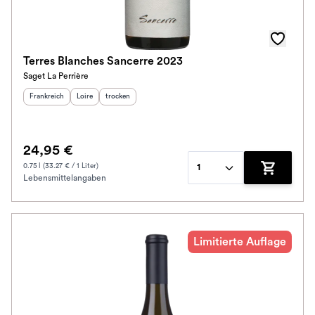
Terres Blanches Sancerre 2023
Saget La Perrière
Herkunftsland
:
Herkunftsregion
Geschmack
:
:
Frankreich
Loire
trocken
24,95 €
0.75 l (33.27 € / 1 Liter)
1
Lebensmittelangaben
Zum Waren
Limitierte Auflage