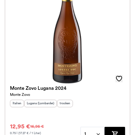
Monte Zovo Lugana 2024
Monte Zovo
Herkunftsland
Herkunftsregion
:
:
Geschmack
:
Italien
Lugana (Lombardei)
trocken
12,95 €
16,95 €
0.75 l (17.27 € / 1 Liter)
1