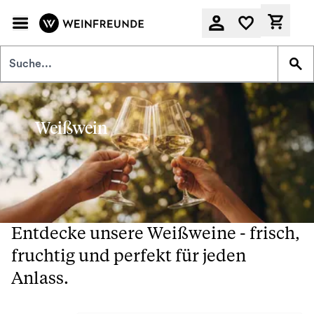
Zum Hauptinhalt springen
Derzeit
Weißwein
Entdecke unsere Weißweine - frisch,
fruchtig und perfekt für jeden
Anlass.