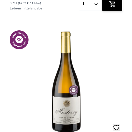
0.75 l (13.32 € / 1 Liter)
1
Lebensmittelangaben
Zum Waren