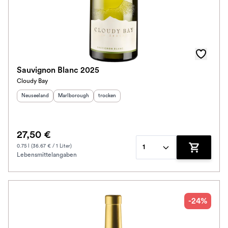
Sauvignon Blanc 2025
Cloudy Bay
Herkunftsland
:
Herkunftsregion
:
Geschmack
:
Neuseeland
Marlborough
trocken
27,50 €
0.75 l (36.67 € / 1 Liter)
1
Lebensmittelangaben
Zum Waren
-24%