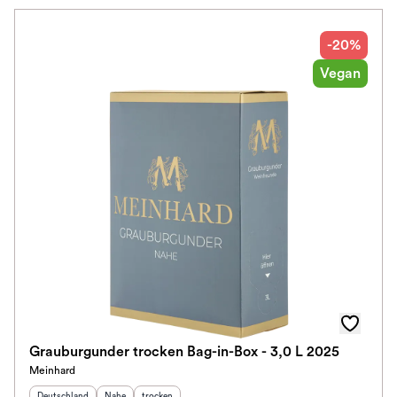
-20%
Vegan
Grauburgunder trocken Bag-in-Box - 3,0 L 2025
Meinhard
Herkunftsland
:
Herkunftsregion
Geschmack
:
:
Deutschland
Nahe
trocken