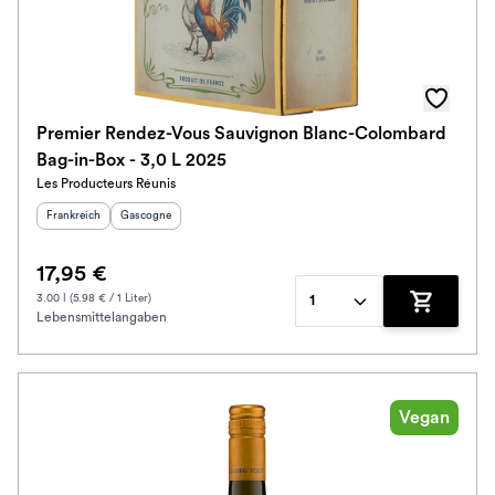
Premier Rendez-Vous Sauvignon Blanc-Colombard
Bag-in-Box - 3,0 L 2025
Les Producteurs Réunis
Herkunftsland
:
Herkunftsregion
:
Frankreich
Gascogne
17,95 €
3.00 l (5.98 € / 1 Liter)
1
Lebensmittelangaben
Zum Waren
Vegan