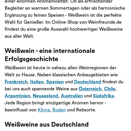
einer enormen Aromenvielfalt. Ob als erfrischender
Begleiter an warmen Sommertagen oder als harmonische
Ergänzung zu feinen Speisen - Weißwein ist die perfekte
Wahl für Genießer. Im Online-Shop von Weinfreunde.de
findest du eine große Auswahl hochwertiger Weißweine
aus aller Welt.
Weißwein - eine internationale
Erfolgsgeschichte
Weißwein ist heute in nahezu allen Weinregionen der
Welt zu Hause. Neben klassischen Anbaugebieten wie
Frankreich
,
Italien
,
Spanien
und
Deutschland
findest du
bei uns auch spannende Weine aus
Österreich
,
Chile
,
Argentinien
,
Neuseeland
,
Australien
und
Südafrika
.
Jede Region bringt einzigartige Aromen hervor -
beeinflusst von
Klima
,
Boden
und Rebsorte.
Weißweine aus Deutschland