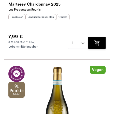
Marterey Chardonnay 2025
Les Producteurs Réunis
Herkunftsland
:
Herkunftsregion
:
Geschmack
:
Frankreich
Languedoc-Roussillon
trocken
7,99 €
0.75 l (10.65 € / 1 Liter)
1
Lebensmittelangaben
Zum Waren
Vegan
91
Punkte
Falstaff