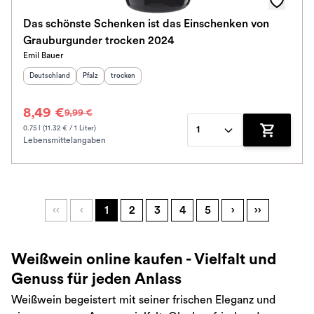
Das schönste Schenken ist das Einschenken von
Grauburgunder trocken 2024
Emil Bauer
Herkunftsland
:
Herkunftsregion
Geschmack
:
:
Deutschland
Pfalz
trocken
8,49 €
9,99 €
0.75 l (11.32 € / 1 Liter)
1
Lebensmittelangaben
Zum Waren
‹‹
‹
1
2
3
4
5
›
››
Weißwein online kaufen - Vielfalt und
Genuss für jeden Anlass
Weißwein begeistert mit seiner frischen Eleganz und