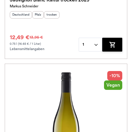
Sauvignon Blanc Kaitui trocken 2025
Markus Schneider
Herkunftsland
:
Herkunftsregion
Geschmack
:
:
Deutschland
Pfalz
trocken
12,49 €
13,95 €
0.75 l (16.65 € / 1 Liter)
1
Lebensmittelangaben
Zum Waren
-10%
Vegan