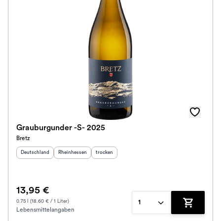
Grauburgunder -S- 2025
Bretz
Herkunftsland
:
Herkunftsregion
:
Geschmack
:
Deutschland
Rheinhessen
trocken
13,95 €
0.75 l (18.60 € / 1 Liter)
1
Lebensmittelangaben
Zum Waren