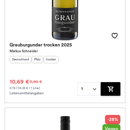
Grauburgunder trocken 2025
Markus Schneider
Herkunftsland
:
Herkunftsregion
Geschmack
:
:
Deutschland
Pfalz
trocken
10,69 €
11,90 €
0.75 l (14.25 € / 1 Liter)
1
Lebensmittelangaben
Zum Waren
-28%
Vegan