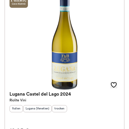
Punkte
Luca Maroni
Lugana Castel del Lago 2024
Riolite Vini
Herkunftsland
Herkunftsregion
:
:
Geschmack
:
Italien
Lugana (Venetien)
trocken