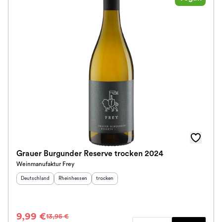
Grauer Burgunder Reserve trocken 2024
Weinmanufaktur Frey
Herkunftsland
:
Herkunftsregion
:
Geschmack
:
Deutschland
Rheinhessen
trocken
9,99 €
13,95 €