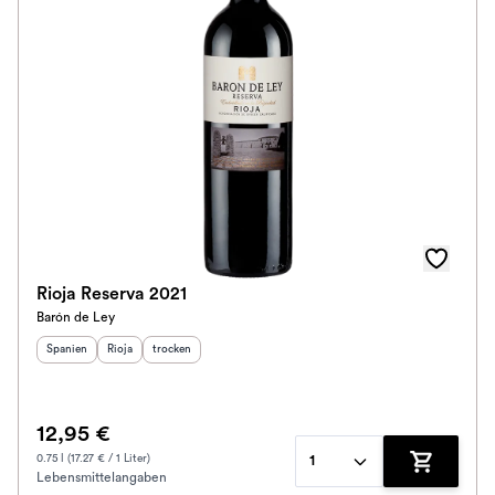
Rioja Reserva 2021
Barón de Ley
Herkunftsland
Herkunftsregion
:
Geschmack
:
:
Spanien
Rioja
trocken
12,95 €
0.75 l (17.27 € / 1 Liter)
1
Lebensmittelangaben
Zum Waren