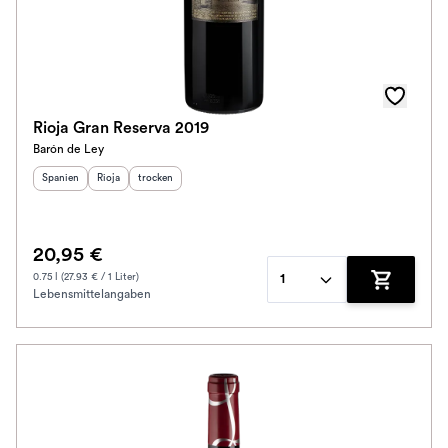
Rioja Gran Reserva 2019
Barón de Ley
Herkunftsland
Herkunftsregion
:
Geschmack
:
:
Spanien
Rioja
trocken
20,95 €
0.75 l (27.93 € / 1 Liter)
1
Lebensmittelangaben
Zum Waren