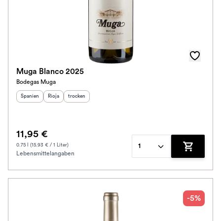
Muga Blanco 2025
Bodegas Muga
Herkunftsland
Herkunftsregion
:
Geschmack
:
:
Spanien
Rioja
trocken
11,95 €
0.75 l (15.93 € / 1 Liter)
1
Lebensmittelangaben
Zum Waren
-5%