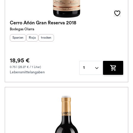
Cerro Añón Gran Reserva 2018
Bodegas Olarra
Herkunftsland
Herkunftsregion
:
Geschmack
:
:
Spanien
Rioja
trocken
18,95 €
0.75 l (25.27 € / 1 Liter)
1
Lebensmittelangaben
Zum Waren