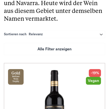
und Navarra. Heute wird der Wein
aus diesem Gebiet unter demselben
Namen vermarktet.
Sortieren nach
Relevanz
Alle Filter anzeigen
Preis
Herkunftsland
-19%
Gold
Berliner
Wein
Vegan
Trophy
Rebsorte
Geschmack
Herkunftsregion