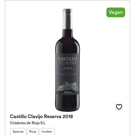
Vegan
Castillo Clavijo Reserva 2018
Criadores de Rioja S.L
Herkunftsland
Herkunftsregion
:
Geschmack
:
:
Spanien
Rioja
trocken