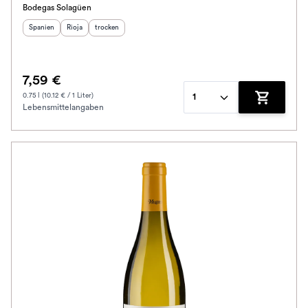
Bodegas Solagüen
Herkunftsland
Herkunftsregion
:
Geschmack
:
:
Spanien
Rioja
trocken
7,59 €
0.75 l (10.12 € / 1 Liter)
1
Lebensmittelangaben
Zum Waren