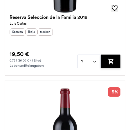
Reserva Selección de la Familia 2019
Luis Cañas
Herkunftsland
Herkunftsregion
:
Geschmack
:
:
Spanien
Rioja
trocken
19,50 €
0.75 l (26.00 € / 1 Liter)
1
Lebensmittelangaben
Zum Waren
-5%