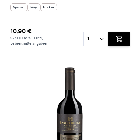
Herkunftsland
Herkunftsregion
:
Geschmack
:
:
Spanien
Rioja
trocken
10,90 €
0.75 l (14.53 € / 1 Liter)
1
Lebensmittelangaben
Zum Waren