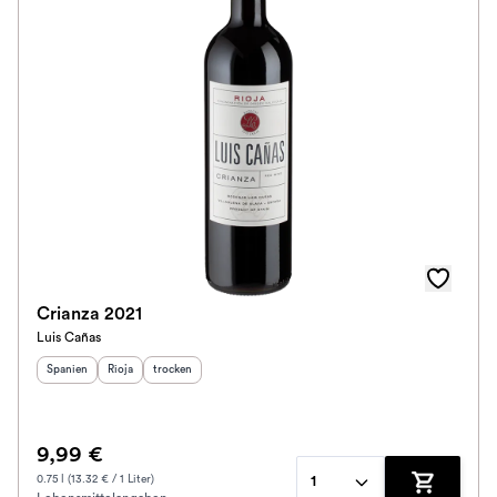
Crianza 2021
Luis Cañas
Herkunftsland
Herkunftsregion
:
Geschmack
:
:
Spanien
Rioja
trocken
9,99 €
0.75 l (13.32 € / 1 Liter)
1