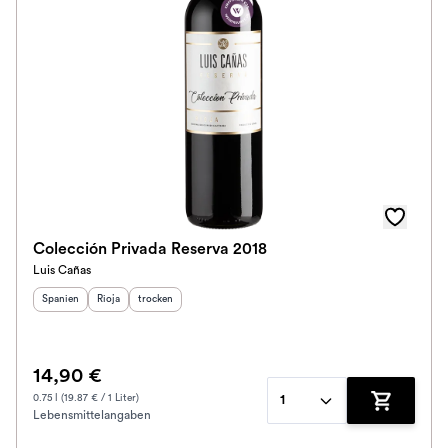
Colección Privada Reserva 2018
Luis Cañas
Herkunftsland
Herkunftsregion
:
Geschmack
:
:
Spanien
Rioja
trocken
14,90 €
0.75 l (19.87 € / 1 Liter)
1
Lebensmittelangaben
Zum Waren