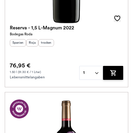
Reserva - 1,5 L-Magnum 2022
Bodegas Roda
Herkunftsland
Herkunftsregion
:
Geschmack
:
:
Spanien
Rioja
trocken
76,95 €
1.50 l (51.30 € / 1 Liter)
1
Lebensmittelangaben
Zum Waren