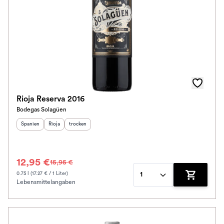
Auszeichnungen
Awards
Farbe
Schmeckt zu
Rioja Reserva 2016
Bodegas Solagüen
Bio / Vegan
Herkunftsland
Herkunftsregion
:
Geschmack
:
:
Spanien
Rioja
trocken
Schmeckt nach
12,95 €
15,95 €
Alkoholfrei
0.75 l (17.27 € / 1 Liter)
1
Lebensmittelangaben
Zum Waren
Jahrgang
Klassifikation