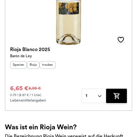
Rioja Blanco 2025
Barón de Ley
Herkunftsland
Herkunftsregion
:
Geschmack
:
:
Spanien
Rioja
trocken
6,65 €
6,99 €
0.75 l (8.87 € / 1 Liter)
1
Lebensmittelangaben
Zum Waren
Was ist ein Rioja Wein?
Die Bezeichnung Rioja Wein verweist auf die Herkunft