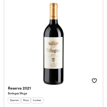
Reserva 2021
Bodegas Muga
Herkunftsland
Herkunftsregion
:
Geschmack
:
:
Spanien
Rioja
trocken