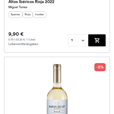
Altos Ibéricos Rioja 2022
Miguel Torres
Herkunftsland
Herkunftsregion
:
Geschmack
:
:
Spanien
Rioja
trocken
9,90 €
0.75 l (13.20 € / 1 Liter)
1
Lebensmittelangaben
Zum Waren
-5%