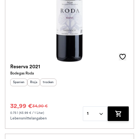
Reserva 2021
Bodegas Roda
Herkunftsland
Herkunftsregion
:
Geschmack
:
:
Spanien
Rioja
trocken
32,99 €
34,90 €
0.75 l (43.99 € / 1 Liter)
1
Lebensmittelangaben
Zum Waren