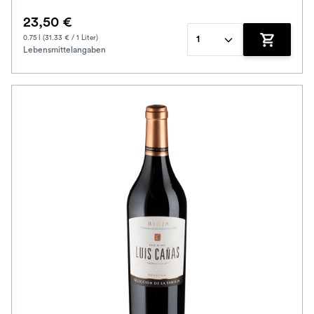
23,50 €
0.75 l (31.33 € / 1 Liter)
1
Lebensmittelangaben
Zum Waren