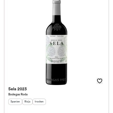
Ausbau
Im Rewe Handel erhältlich
Sela 2023
Bodegas Roda
Herkunftsland
Herkunftsregion
:
Geschmack
:
:
Spanien
Rioja
trocken