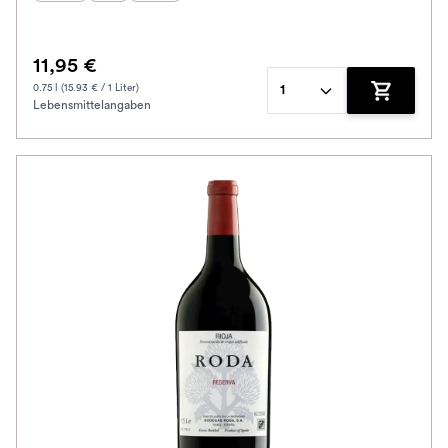
11,95 €
0.75 l (15.93 € / 1 Liter)
1
Lebensmittelangaben
Zum Waren