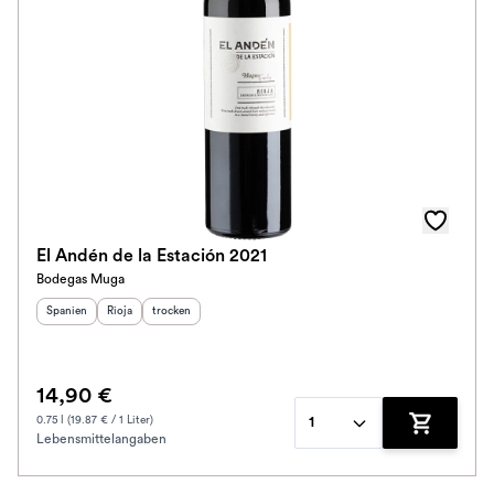
El Andén de la Estación 2021
Bodegas Muga
Herkunftsland
Herkunftsregion
:
Geschmack
:
:
Spanien
Rioja
trocken
14,90 €
0.75 l (19.87 € / 1 Liter)
1
Lebensmittelangaben
Zum Waren