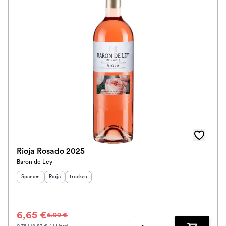
Rioja Rosado 2025
Barón de Ley
Herkunftsland
Herkunftsregion
:
Geschmack
:
:
Spanien
Rioja
trocken
6,65 €
6,99 €