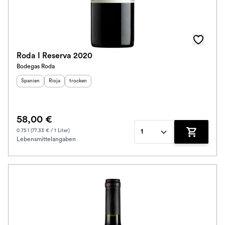
Roda I Reserva 2020
Bodegas Roda
Herkunftsland
Herkunftsregion
:
Geschmack
:
:
Spanien
Rioja
trocken
58,00 €
0.75 l (77.33 € / 1 Liter)
1
Lebensmittelangaben
Zum Waren