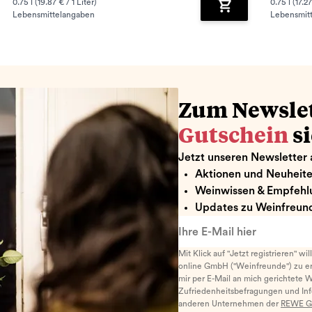
0.75 l (19.87 € / 1 Liter)
0.75 l (17.27
Lebensmittelangaben
Lebensmit
renkorb hinzufügen
Zum Warenkorb hin
Zum Newsle
Gutschein
s
Jetzt unseren Newsletter 
Aktionen und Neuheit
Weinwissen & Empfehl
Updates zu Weinfreund
Ihre E-Mail hier
Mit Klick auf "Jetzt registrieren" wi
online GmbH ("Weinfreunde") zu er
mir per E-Mail an mich gerichtete 
Zufriedenheitsbefragungen und I
anderen Unternehmen der
REWE G