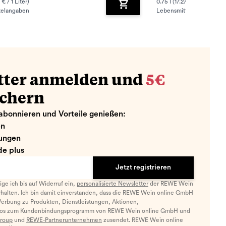
 € / 1 Liter)
0.75 l (17.27 € / 1 Liter)
telangaben
Lebensmittelangaben
zufügen
Zum Warenkorb hinzufügen
tter anmelden und
5€
ichern
abonnieren und Vorteile genießen:
en
ungen
e plus
Jetzt registrieren
llige ich bis auf Widerruf ein,
personalisierte Newsletter
der REWE Wein
halten. Ich bin damit einverstanden, dass die REWE Wein online GmbH
Werbung zu Produkten, Dienstleistungen, Aktionen,
nfos zum Kundenbindungsprogramm von REWE Wein online GmbH und
roup
und
REWE-Partnerunternehmen
zusendet. REWE Wein online