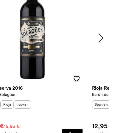
eserva 2016
Rioja Reserva 2021
Solagüen
Barón de Ley
sland
Herkunftsregion
:
Geschmack
:
:
Herkunftsland
Herkunftsre
:
Ges
Rioja
trocken
Spanien
Rioja
tro
 €
12,95 €
15,95 €