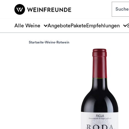
Zum Hauptinhalt springen
Alle Weine
Angebote
Pakete
Empfehlungen
Startseite
Weine
Rotwein