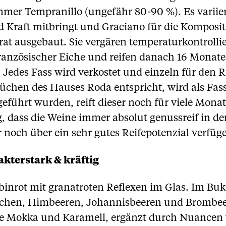
immer Tempranillo (ungefähr 80-90 %). Es varii
d Kraft mitbringt und Graciano für die Komposi
rat ausgebaut. Sie vergären temperaturkontrollie
ranzösischer Eiche und reifen danach 16 Monate 
 Jedes Fass wird verkostet und einzeln für den R
üchen des Hauses Roda entspricht, wird als Fa
ührt wurden, reift dieser noch für viele Monate
g, dass die Weine immer absolut genussreif in
noch über ein sehr gutes Reifepotenzial verfüg
kterstark & kräftig
binrot mit granatroten Reflexen im Glas. Im Buke
schen, Himbeeren, Johannisbeeren und Brombee
 Mokka und Karamell, ergänzt durch Nuancen v