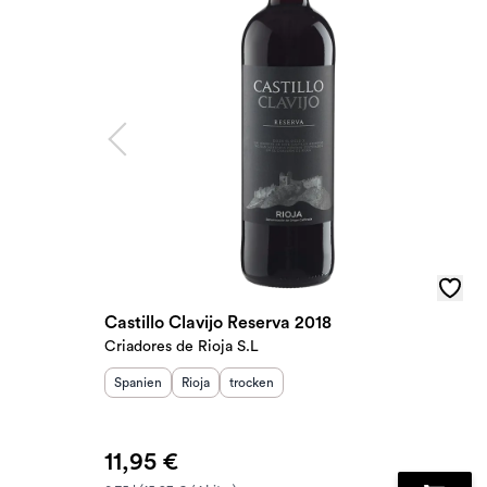
Castillo Clavijo Reserva 2018
Criadores de Rioja S.L
Herkunftsland
Herkunftsregion
:
Geschmack
:
:
Spanien
Rioja
trocken
11,95 €