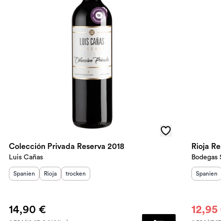
Colección Privada Reserva 2018
Rioja R
Luis Cañas
Bodegas 
Herkunftsland
Herkunftsregion
:
Geschmack
:
:
Herkunft
Spanien
Rioja
trocken
Spanien
14,90 €
12,95