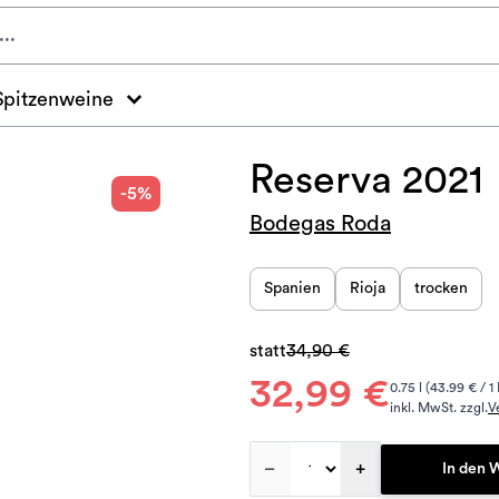
Spitzenweine
Reserva 2021
-5%
Bodegas Roda
Spanien
Rioja
trocken
statt
34,90 €
32,99 €
0.75 l (43.99 € / 1 
inkl. MwSt. zzgl.
V
–
+
In den 