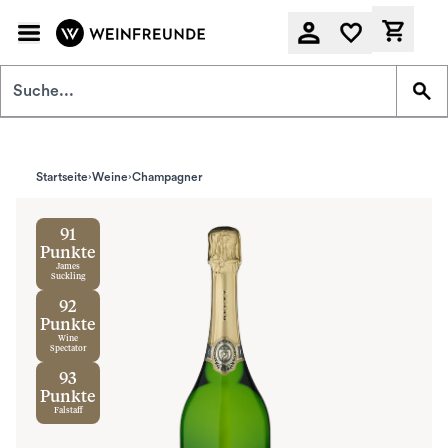
Zum Hauptinhalt springen
Derzeit
Startseite
Weine
Champagner
91
Punkte
James
Suckling
92
Punkte
Wine
Spectator
93
Punkte
Falstaff