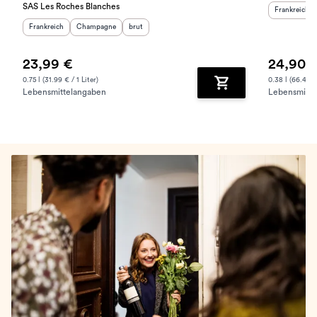
SAS Les Roches Blanches
Herkunftslan
Frankreich
Herkunftsland
:
Herkunftsregion
Geschmack
:
:
Frankreich
Champagne
brut
23,99 €
24,90 
0.75 l (31.99 € / 1 Liter)
0.38 l (66.40 € 
Lebensmittelangaben
Lebensmitte
Zum Warenkorb hinz