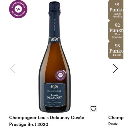
91
Punkte
James
Suckling
92
Punkte
Wine
Spectator
93
Punkte
Falstaff
Champagner Louis Delaunay Cuvée
Champagne
Deutz
Prestige Brut 2020