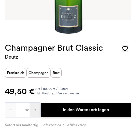
Champagner Brut Classic
Deutz
Frankreich
Champagne
Brut
49,50 €
0.75 l (66.00 € / 1 Liter)
inkl. MwSt. zzgl.
Versandkosten
–
+
In den Warenkorb legen
Sofort versandfertig. Lieferzeit ca. 1 - 3 Werktage