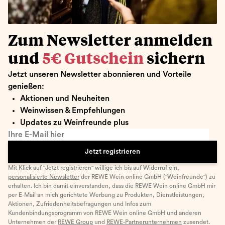
Zum Newsletter anmelden
und
5€ Gutschein
sichern
Jetzt unseren Newsletter abonnieren und Vorteile
genießen:
Aktionen und Neuheiten
Weinwissen & Empfehlungen
Updates zu Weinfreunde plus
Ihre E-Mail hier
Jetzt registrieren
Mit Klick auf "Jetzt registrieren" willige ich bis auf Widerruf ein,
personalisierte Newsletter
der REWE Wein online GmbH ("Weinfreunde") zu
erhalten. Ich bin damit einverstanden, dass die REWE Wein online GmbH mir
per E-Mail an mich gerichtete Werbung zu Produkten, Dienstleistungen,
Aktionen, Zufriedenheitsbefragungen und Infos zum
Kundenbindungsprogramm von REWE Wein online GmbH und anderen
Unternehmen der
REWE Group
und
REWE-Partnerunternehmen
zusendet.