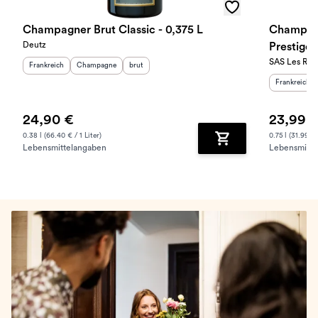
Champagner Brut Classic - 0,375 L
Champagn
Deutz
Prestige 
SAS Les Roc
Herkunftsland
:
Herkunftsregion
Geschmack
:
:
Frankreich
Champagne
brut
Herkunftslan
Frankreich
24,90 €
23,99 
0.38 l (66.40 € / 1 Liter)
0.75 l (31.99 € 
Lebensmittelangaben
Lebensmitte
Zum Warenkorb hinz