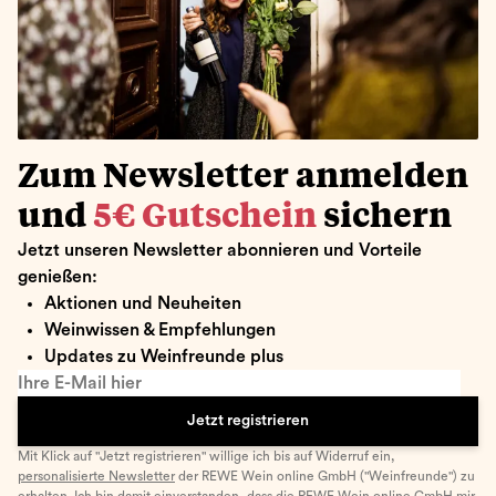
Zum Newsletter anmelden
und
5€ Gutschein
sichern
Jetzt unseren Newsletter abonnieren und Vorteile
genießen:
Aktionen und Neuheiten
Weinwissen & Empfehlungen
Updates zu Weinfreunde plus
Ihre E-Mail hier
Jetzt registrieren
Mit Klick auf "Jetzt registrieren" willige ich bis auf Widerruf ein,
personalisierte Newsletter
der REWE Wein online GmbH ("Weinfreunde") zu
erhalten. Ich bin damit einverstanden, dass die REWE Wein online GmbH mir