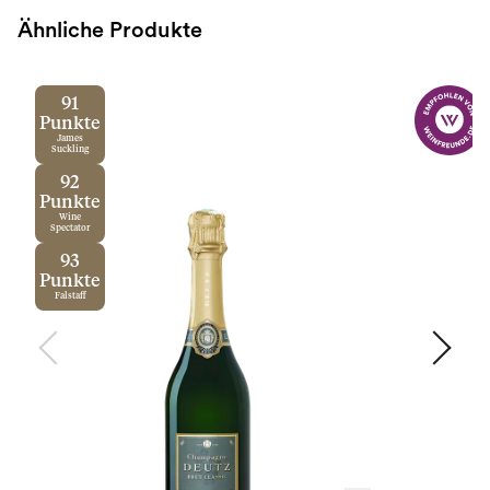
Ähnliche Produkte
91
Punkte
James
Suckling
92
Punkte
Wine
Spectator
93
Punkte
Falstaff