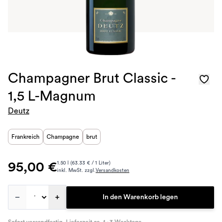
Champagner Brut Classic -
1,5 L-Magnum
Deutz
Frankreich
Champagne
brut
95,00 €
1.50 l (63.33 € / 1 Liter)
inkl. MwSt. zzgl.
Versandkosten
–
+
In den Warenkorb legen