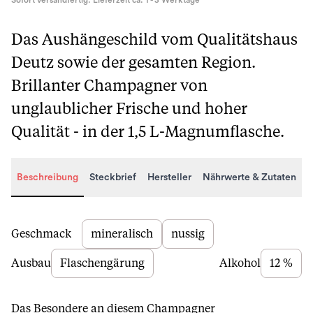
Sofort versandfertig. Lieferzeit ca. 1 - 3 Werktage
Das Aushängeschild vom Qualitätshaus
Deutz sowie der gesamten Region.
Brillanter Champagner von
unglaublicher Frische und hoher
Qualität - in der 1,5 L-Magnumflasche.
Beschreibung
Steckbrief
Hersteller
Nährwerte & Zutaten
Beschreibung
Geschmack
mineralisch
nussig
Ausbau
Flaschengärung
Alkohol
12 %
Das Besondere an diesem Champagner