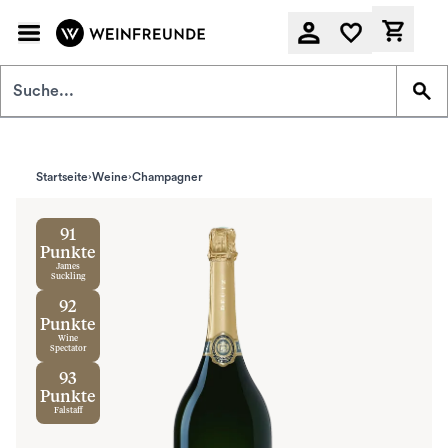
Zum Hauptinhalt springen
Derzeit
Startseite
Weine
Champagner
91
Punkte
James
Suckling
92
Punkte
Wine
Spectator
93
Punkte
Falstaff