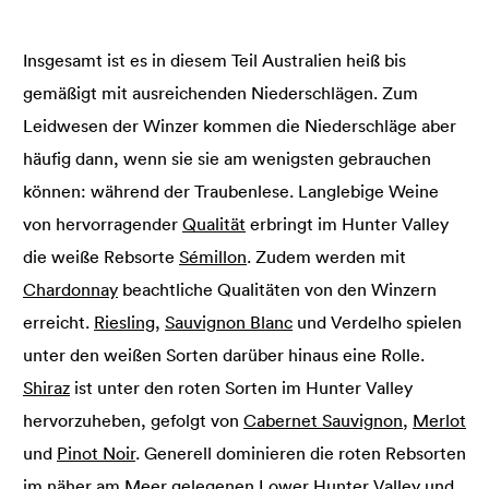
Insgesamt ist es in diesem Teil Australien heiß bis
gemäßigt mit ausreichenden Niederschlägen. Zum
Leidwesen der Winzer kommen die Niederschläge aber
häufig dann, wenn sie sie am wenigsten gebrauchen
können: während der Traubenlese. Langlebige Weine
von hervorragender
Qualität
erbringt im Hunter Valley
die weiße Rebsorte
Sémillon
. Zudem werden mit
Chardonnay
beachtliche Qualitäten von den Winzern
erreicht.
Riesling
,
Sauvignon Blanc
und Verdelho spielen
unter den weißen Sorten darüber hinaus eine Rolle.
Shiraz
ist unter den roten Sorten im Hunter Valley
hervorzuheben, gefolgt von
Cabernet Sauvignon
,
Merlot
und
Pinot Noir
. Generell dominieren die roten Rebsorten
im näher am Meer gelegenen Lower Hunter Valley und