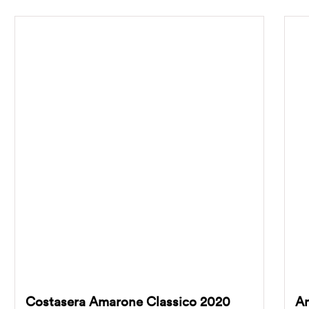
Costasera Amarone Classico 2020
Am