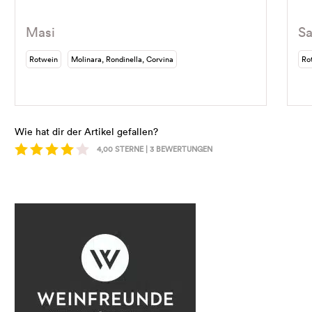
Masi
Sa
Rotwein
Molinara, Rondinella, Corvina
Ro
Wie hat dir der Artikel gefallen?
4,00
STERNE |
3
BEWERTUNGEN