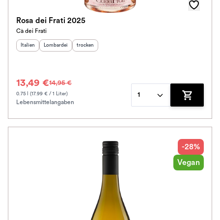
Rosa dei Frati 2025
Cà dei Frati
Herkunftsland
Herkunftsregion
:
Geschmack
:
:
Italien
Lombardei
trocken
13,49 €
14,95 €
0.75 l (17.99 € / 1 Liter)
1
Lebensmittelangaben
Zum Waren
-28%
Vegan