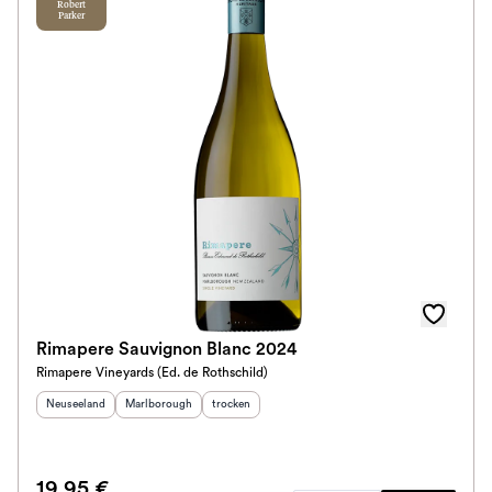
Robert
Parker
Rimapere Sauvignon Blanc 2024
Rimapere Vineyards (Ed. de Rothschild)
Herkunftsland
:
Herkunftsregion
:
Geschmack
:
Neuseeland
Marlborough
trocken
19,95 €