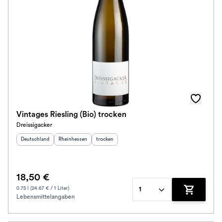
Vintages Riesling (Bio) trocken
Dreissigacker
Herkunftsland
:
Herkunftsregion
:
Geschmack
:
Deutschland
Rheinhessen
trocken
18,50 €
0.75 l (24.67 € / 1 Liter)
1
Lebensmittelangaben
Zum Waren