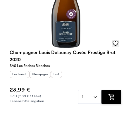
Champagner Louis Delaunay Cuvée Prestige Brut
2020
SAS Les Roches Blanches
Herkunftsland
:
Herkunftsregion
Geschmack
:
:
Frankreich
Champagne
brut
23,99 €
0.75 l (31.99 € / 1 Liter)
1
Lebensmittelangaben
Zum Waren