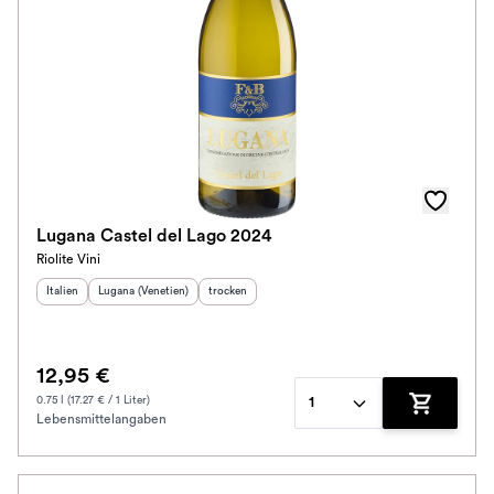
Lugana Castel del Lago 2024
Riolite Vini
Herkunftsland
Herkunftsregion
:
:
Geschmack
:
Italien
Lugana (Venetien)
trocken
12,95 €
0.75 l (17.27 € / 1 Liter)
1
Lebensmittelangaben
Zum Waren