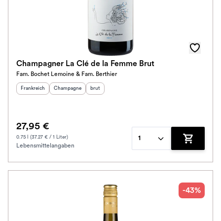
Champagner La Clé de la Femme Brut
Fam. Bochet Lemoine & Fam. Berthier
Herkunftsland
:
Herkunftsregion
Geschmack
:
:
Frankreich
Champagne
brut
27,95 €
0.75 l (37.27 € / 1 Liter)
1
Lebensmittelangaben
Zum Waren
-43%