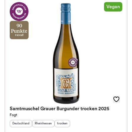
Vegan
90
Punkte
Falstaff
Samtmuschel Grauer Burgunder trocken 2025
Fogt
Herkunftsland
:
Herkunftsregion
:
Geschmack
:
Deutschland
Rheinhessen
trocken