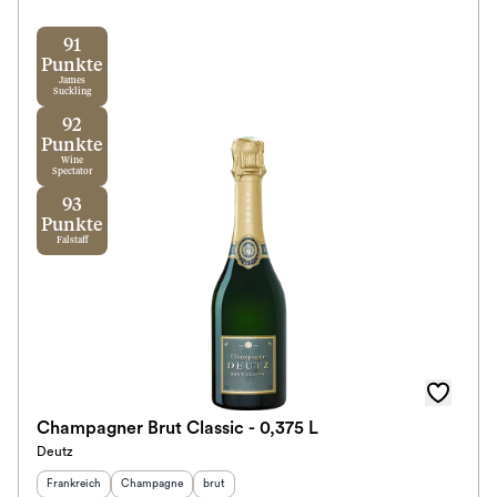
91
Punkte
James
Suckling
92
Punkte
Wine
Spectator
93
Punkte
Falstaff
Champagner Brut Classic - 0,375 L
Deutz
Herkunftsland
:
Herkunftsregion
Geschmack
:
:
Frankreich
Champagne
brut