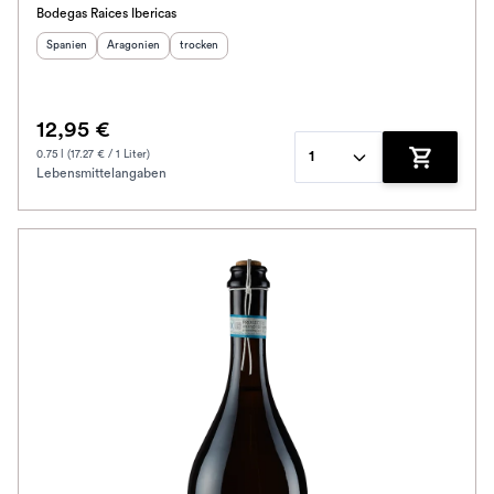
Bodegas Raices Ibericas
Herkunftsland
Herkunftsregion
:
Geschmack
:
:
Spanien
Aragonien
trocken
12,95 €
0.75 l (17.27 € / 1 Liter)
1
Lebensmittelangaben
Zum Waren