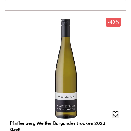
Preis
Herkunftsland
-40%
Rebsorte
Geschmack
Herkunftsregion
Subregion
Auszeichnungen
Awards
Farbe
Pfaffenberg Weißer Burgunder trocken 2023
Klundt