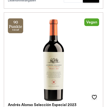
Lebensmittelangaben
Zum Waren
Vegan
90
Punkte
Falstaff
Andrés Alonso Selección Especial 2023