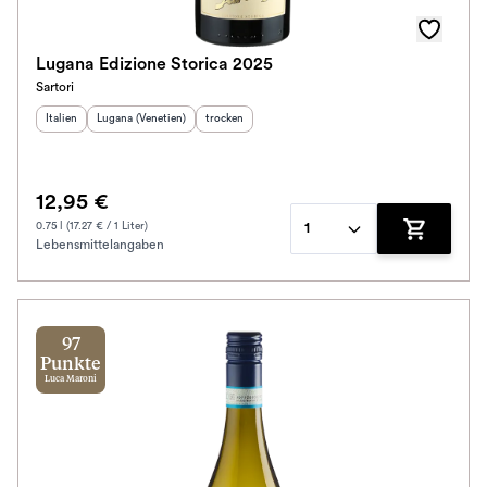
Lugana Edizione Storica 2025
Sartori
Herkunftsland
Herkunftsregion
:
:
Geschmack
:
Italien
Lugana (Venetien)
trocken
12,95 €
0.75 l (17.27 € / 1 Liter)
1
Lebensmittelangaben
Zum Waren
97
Punkte
Luca Maroni