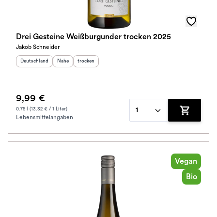
Drei Gesteine Weißburgunder trocken 2025
Jakob Schneider
Herkunftsland
:
Herkunftsregion
Geschmack
:
:
Deutschland
Nahe
trocken
9,99 €
0.75 l (13.32 € / 1 Liter)
1
Lebensmittelangaben
Zum Waren
Vegan
Bio