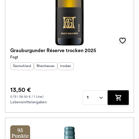
Grauburgunder Réserve trocken 2025
Fogt
Herkunftsland
:
Herkunftsregion
:
Geschmack
:
Deutschland
Rheinhessen
trocken
13,50 €
0.75 l (18.00 € / 1 Liter)
1
Lebensmittelangaben
Zum Waren
93
Punkte