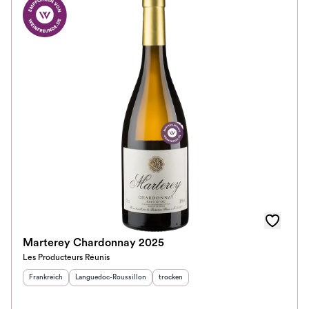
Marterey Chardonnay 2025
Les Producteurs Réunis
Herkunftsland
:
Herkunftsregion
:
Geschmack
:
Frankreich
Languedoc-Roussillon
trocken