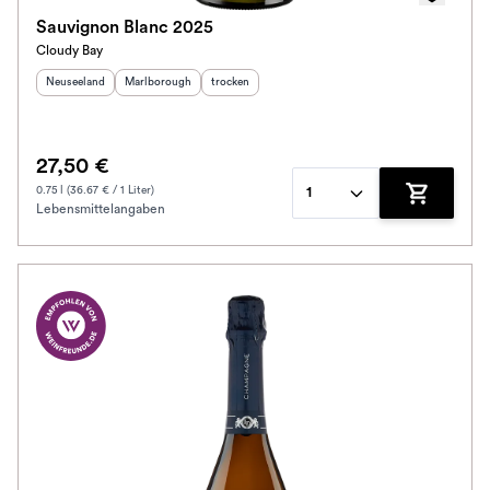
Sauvignon Blanc 2025
Cloudy Bay
Herkunftsland
:
Herkunftsregion
:
Geschmack
:
Neuseeland
Marlborough
trocken
27,50 €
0.75 l (36.67 € / 1 Liter)
1
Lebensmittelangaben
Zum Waren