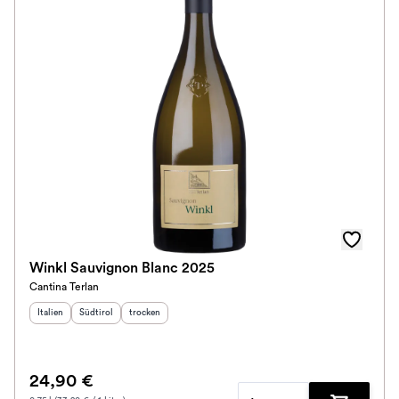
Winkl Sauvignon Blanc 2025
Cantina Terlan
Herkunftsland
Herkunftsregion
:
Geschmack
:
:
Italien
Südtirol
trocken
24,90 €