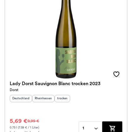
Lady Dorst Sauvignon Blanc trocken 2023
Dorst
Herkunftsland
:
Herkunftsregion
:
Geschmack
:
Deutschland
Rheinhessen
trocken
5,69 €
9,99 €
0.75 l (7.59 € / 1 Liter)
1