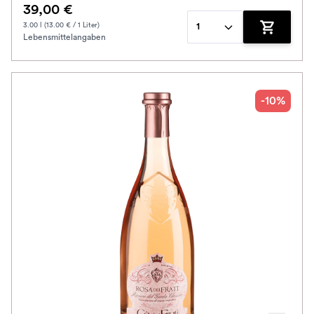
39,00 €
3.00 l (13.00 € / 1 Liter)
1
Lebensmittelangaben
Zum Waren
-10%