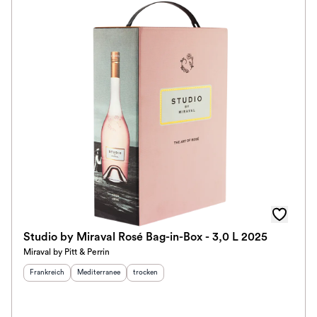
Studio by Miraval Rosé Bag-in-Box - 3,0 L 2025
Miraval by Pitt & Perrin
Herkunftsland
:
Herkunftsregion
:
Geschmack
:
Frankreich
Mediterranee
trocken