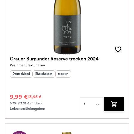
Grauer Burgunder Reserve trocken 2024
Weinmanufaktur Frey
Herkunftsland
:
Herkunftsregion
:
Geschmack
:
Deutschland
Rheinhessen
trocken
9,99 €
13,95 €
0.75 l (13.32 € / 1 Liter)
1
Lebensmittelangaben
Zum Waren