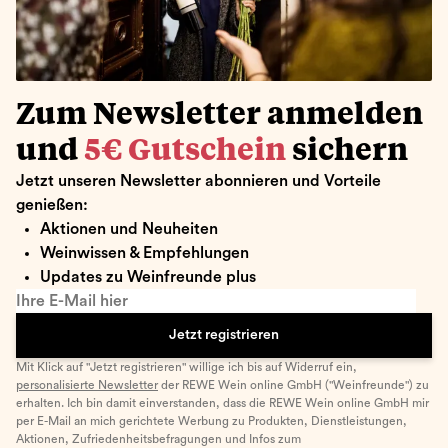
Zum Newsletter anmelden
und
5€ Gutschein
sichern
Jetzt unseren Newsletter abonnieren und Vorteile
genießen:
Aktionen und Neuheiten
Weinwissen & Empfehlungen
Updates zu Weinfreunde plus
Ihre E-Mail hier
Jetzt registrieren
Mit Klick auf "Jetzt registrieren" willige ich bis auf Widerruf ein,
personalisierte Newsletter
der REWE Wein online GmbH ("Weinfreunde") zu
erhalten. Ich bin damit einverstanden, dass die REWE Wein online GmbH mir
per E-Mail an mich gerichtete Werbung zu Produkten, Dienstleistungen,
Aktionen, Zufriedenheitsbefragungen und Infos zum