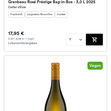
Granbeau Rosé Préstige Bag-in-Box - 3,0 L 2025
Cellier d'Eole
Herkunftsland
:
Herkunftsregion
:
Geschmack
:
Frankreich
Languedoc-Roussillon
trocken
17,95 €
3.00 l (5.98 € / 1 Liter)
1
Lebensmittelangaben
Zum Waren
Vegan