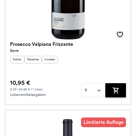
Prosecco Valpiana Frizzante
Serre
Herkunftsland
Herkunftsregion
:
Geschmack
:
:
Italien
Venetien
trocken
10,95 €
0.75 l (14.60 € / 1 Liter)
1
Lebensmittelangaben
Zum Waren
Limitierte Auflage