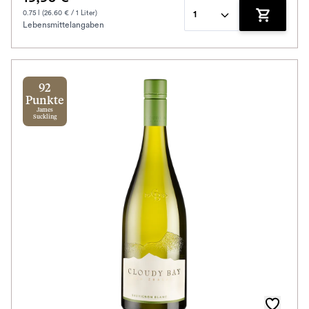
0.75 l (26.60 € / 1 Liter)
1
Lebensmittelangaben
Zum Waren
92
Punkte
James
Suckling