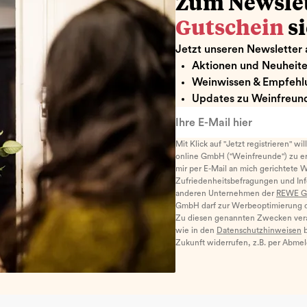
Zum Newsle
Gutschein
s
Jetzt unseren Newsletter 
Aktionen und Neuheit
Weinwissen & Empfehl
Updates zu Weinfreund
Ihre E-Mail hier
Mit Klick auf "Jetzt registrieren" wi
online GmbH ("Weinfreunde") zu er
mir per E-Mail an mich gerichtete 
Zufriedenheitsbefragungen und I
anderen Unternehmen der
REWE G
GmbH darf zur Werbeoptimierung di
Zu diesen genannten Zwecken ver
wie in den
Datenschutzhinweisen
b
Zukunft widerrufen, z.B. per Abme