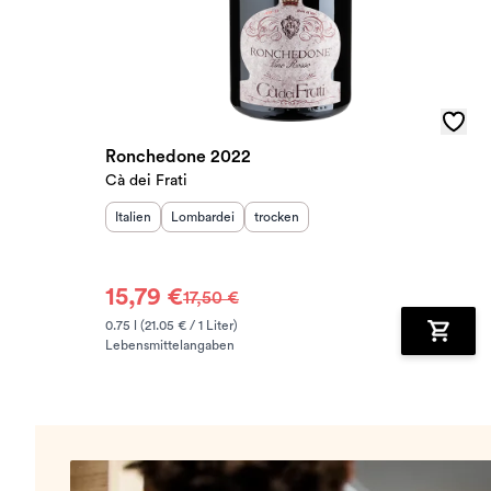
Ronchedone 2022
Cà dei Frati
Herkunftsland
Herkunftsregion
:
Geschmack
:
:
Italien
Lombardei
trocken
15,79 €
17,50 €
0.75 l (21.05 € / 1 Liter)
Lebensmittelangaben
Zum Wa