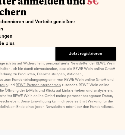
tter anmelden und
5€
ichern
abonnieren und Vorteile genießen:
en
ungen
e plus
Jetzt registrieren
llige ich bis auf Widerruf ein,
personalisierte Newsletter
der REWE Wein
halten. Ich bin damit einverstanden, dass die REWE Wein online GmbH
Werbung zu Produkten, Dienstleistungen, Aktionen,
nfos zum Kundenbindungsprogramm von REWE Wein online GmbH und
roup
und
REWE-Partnerunternehmen
zusendet. REWE Wein online
e Öffnung der E-Mails und Klicks auf Links erheben und analysieren.
arbeitet REWE Wein online GmbH meine personenbezogenen Daten,
eschrieben. Diese Einwilligung kann ich jederzeit mit Wirkung für die
ldelink am Ende eines jeden Newsletters oder über den Kundendienst.