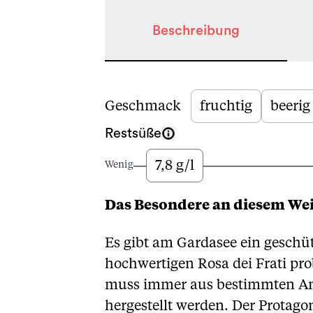
Beschreibung
Beschreibung
Geschmack
fruchtig
beerig
Restsüße
7,8 g/l
Wenig
Das Besondere an diesem We
Es gibt am Gardasee ein geschüt
hochwertigen Rosa dei Frati pro
muss immer aus bestimmten Ant
hergestellt werden. Der Protago