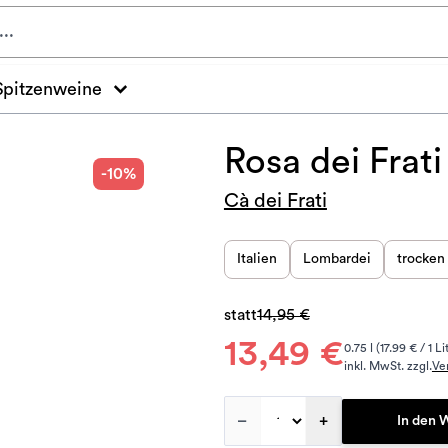
Spitzenweine
Rosa dei Frat
-10%
Cà dei Frati
Italien
Lombardei
trocken
statt
14,95 €
13,49 €
0.75 l (17.99 € / 1 Li
inkl. MwSt. zzgl.
Ve
–
+
In den 