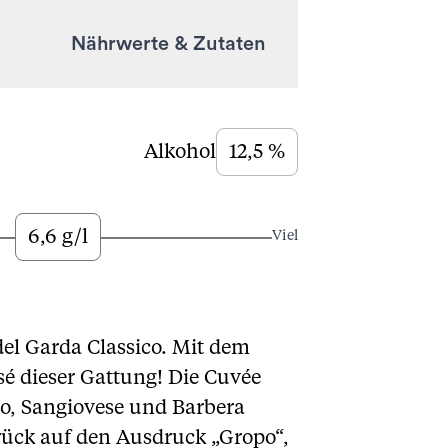
Nährwerte & Zutaten
Alkohol
12,5 %
6,6 g/l
Viel
del Garda Classico. Mit dem
sé dieser Gattung! Die Cuvée
o, Sangiovese und Barbera
urück auf den Ausdruck „Gropo“,