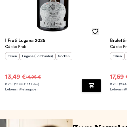
I Frati Lugana 2025
Brolett
Cà dei Frati
Cà dei Fr
Herkunftsland
Herkunftsregion
:
:
Geschmack
:
Herkunft
Italien
Lugana (Lombardei)
trocken
Italien
13,49 €
17,59 
14,95 €
0.75 l (17.99 € / 1 Liter)
0.75 l (23.4
Lebensmittelangaben
Lebensmit
renkorb hinzufügen
Zum Warenkorb hin