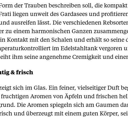
Form der Trauben beschreiben soll, die kompakt
Frati liegen unweit des Gardasees und profitier
d ausreifen lässt. Die verschiedenen Rebsorten
äter zu einem harmonischen Ganzen zusammengef
n Kontakt mit den Schalen und erhält so seine d
eraturkontrolliert im Edelstahltank vergoren un
erleiht ihm seine angenehme Cremigkeit und ein
tig & frisch
 zeigt sich im Glas. Ein feiner, vielseitiger Duft
 fruchtigen Aromen von Äpfeln und frischen hel
und. Die Aromen spiegeln sich am Gaumen dann 
g-frisch und überzeugt mit einem guten Körper, s