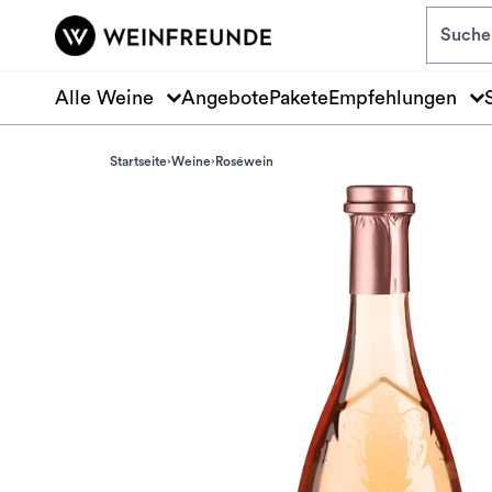
Zum Hauptinhalt springen
Alle Weine
Angebote
Pakete
Empfehlungen
Startseite
Weine
Roséwein