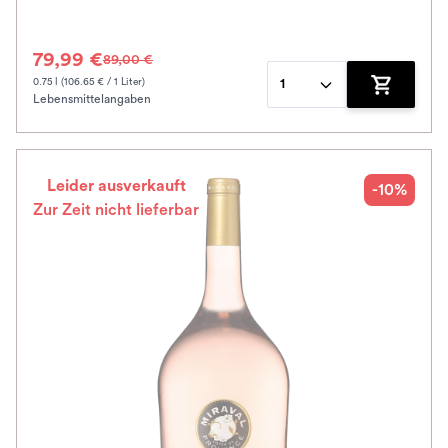
79,99 €
89,00 €
0.75 l (106.65 € / 1 Liter)
1
Lebensmittelangaben
Zum Waren
Leider ausverkauft
-10%
Zur Zeit nicht lieferbar