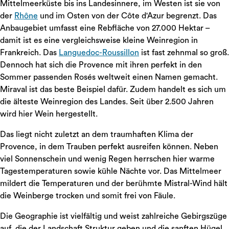
Mittelmeerküste bis ins Landesinnere, im Westen ist sie von
der
Rhône
und im Osten von der Côte d'Azur begrenzt. Das
Anbaugebiet umfasst eine Rebfläche von 27.000 Hektar –
damit ist es eine vergleichsweise kleine Weinregion in
Frankreich. Das
Languedoc-Roussillon
ist fast zehnmal so groß.
Dennoch hat sich die Provence mit ihren perfekt in den
Sommer passenden Rosés weltweit einen Namen gemacht.
Miraval ist das beste Beispiel dafür. Zudem handelt es sich um
die älteste Weinregion des Landes. Seit über 2.500 Jahren
wird hier Wein hergestellt.
Das liegt nicht zuletzt an dem traumhaften Klima der
Provence, in dem Trauben perfekt ausreifen können. Neben
viel Sonnenschein und wenig Regen herrschen hier warme
Tagestemperaturen sowie kühle Nächte vor. Das Mittelmeer
mildert die Temperaturen und der berühmte Mistral-Wind hält
die Weinberge trocken und somit frei von Fäule.
Die Geographie ist vielfältig und weist zahlreiche Gebirgszüge
auf, die der Landschaft Struktur geben und die sanften Hügel