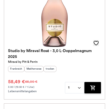
Studio by Miraval Rosé - 3,0 L-Doppelmagnum
2025
Miraval by Pitt & Perrin
Herkunftsland
:
Herkunftsregion
:
Geschmack
:
Frankreich
Mediterranee
trocken
58,49 €
65,00 €
3.00 l (19.50 € / 1 Liter)
1
Lebensmittelangaben
Zum Waren