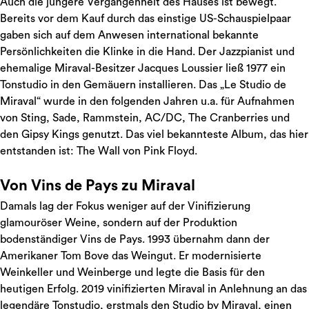
Auch die jüngere Vergangenheit des Hauses ist bewegt.
Bereits vor dem Kauf durch das einstige US-Schauspielpaar
gaben sich auf dem Anwesen international bekannte
Persönlichkeiten die Klinke in die Hand. Der Jazzpianist und
ehemalige Miraval-Besitzer Jacques Loussier ließ 1977 ein
Tonstudio in den Gemäuern installieren. Das „Le Studio de
Miraval“ wurde in den folgenden Jahren u.a. für Aufnahmen
von Sting, Sade, Rammstein, AC/DC, The Cranberries und
den Gipsy Kings genutzt. Das viel bekannteste Album, das hier
entstanden ist: The Wall von Pink Floyd.
Von Vins de Pays zu Miraval
Damals lag der Fokus weniger auf der Vinifizierung
glamouröser Weine, sondern auf der Produktion
bodenständiger Vins de Pays. 1993 übernahm dann der
Amerikaner Tom Bove das Weingut. Er modernisierte
Weinkeller und Weinberge und legte die Basis für den
heutigen Erfolg. 2019 vinifizierten Miraval in Anlehnung an das
legendäre Tonstudio, erstmals den Studio by Miraval, einen