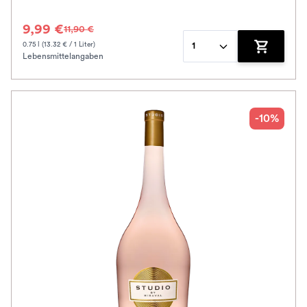
9,99 €
11,90 €
0.75 l (13.32 € / 1 Liter)
1
Lebensmittelangaben
Zum Waren
-10%