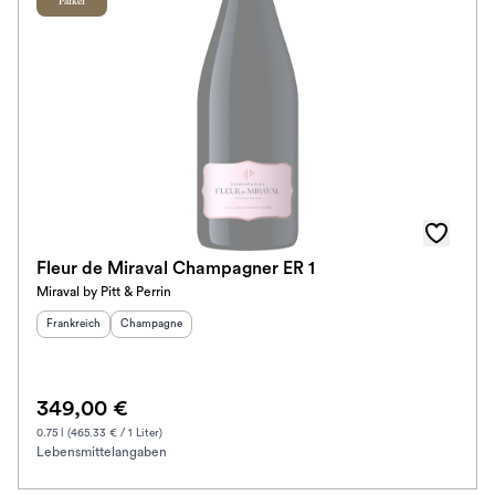
Parker
Fleur de Miraval Champagner ER 1
Miraval by Pitt & Perrin
Herkunftsland
:
Herkunftsregion
:
Frankreich
Champagne
349,00 €
0.75 l (465.33 € / 1 Liter)
Lebensmittelangaben