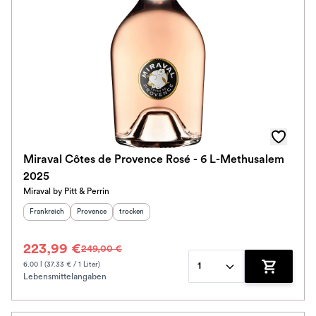
Miraval Côtes de Provence Rosé - 6 L-Methusalem
2025
Miraval by Pitt & Perrin
Herkunftsland
:
Herkunftsregion
Geschmack
:
:
Frankreich
Provence
trocken
223,99 €
249,00 €
6.00 l (37.33 € / 1 Liter)
1
Lebensmittelangaben
Zum Waren