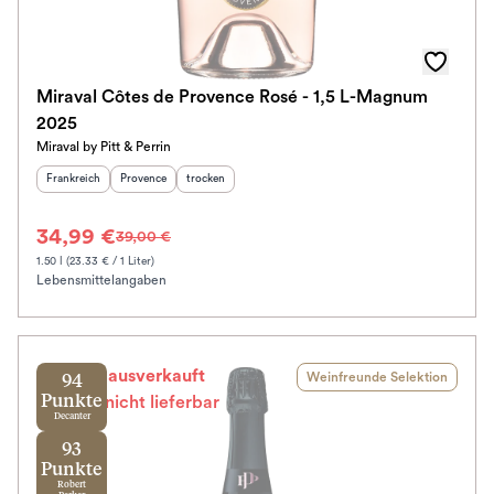
Miraval Côtes de Provence Rosé - 1,5 L-Magnum
2025
Miraval by Pitt & Perrin
Herkunftsland
:
Herkunftsregion
Geschmack
:
:
Frankreich
Provence
trocken
34,99 €
39,00 €
1.50 l (23.33 € / 1 Liter)
Lebensmittelangaben
Leider ausverkauft
Weinfreunde Selektion
94
Punkte
Zur Zeit nicht lieferbar
Decanter
93
Punkte
Robert