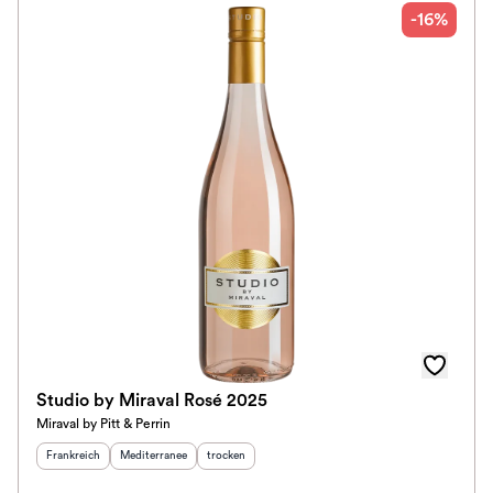
-16%
Studio by Miraval Rosé 2025
Miraval by Pitt & Perrin
Herkunftsland
:
Herkunftsregion
:
Geschmack
:
Frankreich
Mediterranee
trocken