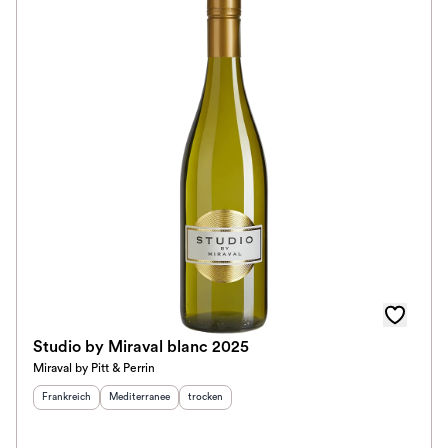
Studio by Miraval blanc 2025
Miraval by Pitt & Perrin
Herkunftsland
:
Herkunftsregion
:
Geschmack
:
Frankreich
Mediterranee
trocken