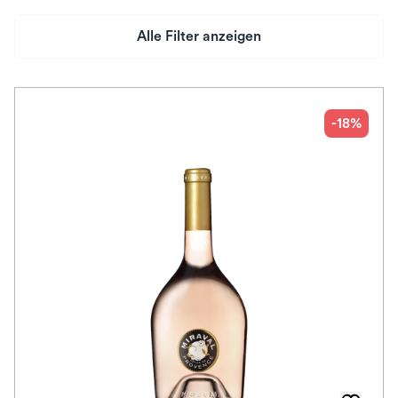
Alle Filter anzeigen
Preis
Herkunftsland
-18%
Rebsorte
Geschmack
Herkunftsregion
Auszeichnungen
Awards
Farbe