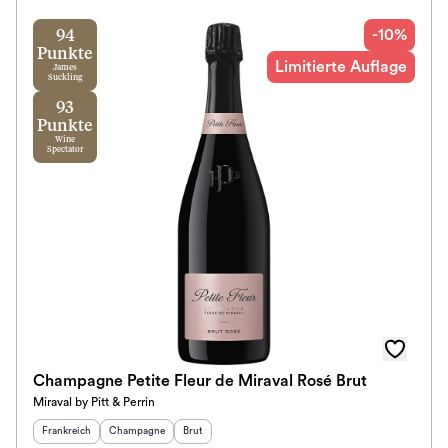
-10%
94
Punkte
Limitierte Auflage
James
Suckling
93
Punkte
Wine
Spectator
Champagne Petite Fleur de Miraval Rosé Brut
Miraval by Pitt & Perrin
Herkunftsland
:
Herkunftsregion
Geschmack
:
:
Frankreich
Champagne
Brut