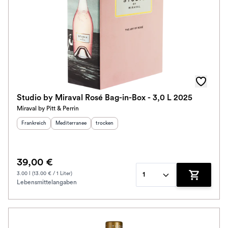
Studio by Miraval Rosé Bag-in-Box - 3,0 L 2025
Miraval by Pitt & Perrin
Herkunftsland
:
Herkunftsregion
:
Geschmack
:
Frankreich
Mediterranee
trocken
39,00 €
3.00 l (13.00 € / 1 Liter)
1
Lebensmittelangaben
Zum Waren