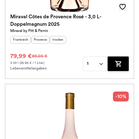
Miraval Côtes de Provence Rosé - 3,0 L-
Doppelmagnum 2025
Miraval by Pitt & Perrin
Herkunftsland
:
Herkunftsregion
Geschmack
:
:
Frankreich
Provence
trocken
79,99 €
89,00 €
3.00 l (26.66 € / 1 Liter)
1
Lebensmittelangaben
Zum Waren
-10%