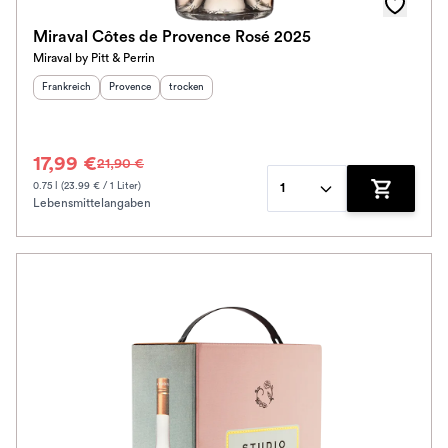
Schmeckt zu
Miraval Côtes de Provence Rosé 2025
Miraval by Pitt & Perrin
Prickler Art
Herkunftsland
:
Herkunftsregion
Geschmack
:
:
Frankreich
Provence
trocken
Schmeckt nach
17,99 €
21,90 €
Alkoholfrei
0.75 l (23.99 € / 1 Liter)
1
Lebensmittelangaben
Zum Waren
Jahrgang
Ausbau
Im Rewe Handel erhältlich