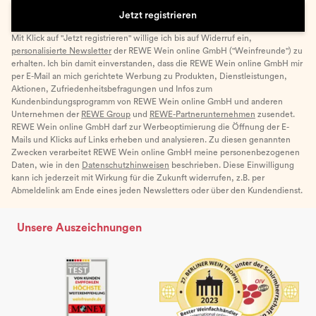
Jetzt registrieren
Mit Klick auf "Jetzt registrieren" willige ich bis auf Widerruf ein,
personalisierte Newsletter
der REWE Wein online GmbH ("Weinfreunde") zu
erhalten. Ich bin damit einverstanden, dass die REWE Wein online GmbH mir
per E-Mail an mich gerichtete Werbung zu Produkten, Dienstleistungen,
Aktionen, Zufriedenheitsbefragungen und Infos zum
Kundenbindungsprogramm von REWE Wein online GmbH und anderen
Unternehmen der
REWE Group
und
REWE-Partnerunternehmen
zusendet.
REWE Wein online GmbH darf zur Werbeoptimierung die Öffnung der E-
Mails und Klicks auf Links erheben und analysieren. Zu diesen genannten
Zwecken verarbeitet REWE Wein online GmbH meine personenbezogenen
Daten, wie in den
Datenschutzhinweisen
beschrieben. Diese Einwilligung
kann ich jederzeit mit Wirkung für die Zukunft widerrufen, z.B. per
Abmeldelink am Ende eines jeden Newsletters oder über den Kundendienst.
Unsere Auszeichnungen