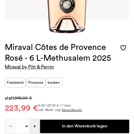
Miraval Côtes de Provence
Rosé - 6 L-Methusalem 2025
Miraval by Pitt & Perrin
Frankreich
Provence
trocken
statt
249,00 €
223,99 €
6.00 l (37.33 € / 1 Liter)
inkl. MwSt. zzgl.
Versandkosten
–
+
In den Warenkorb legen