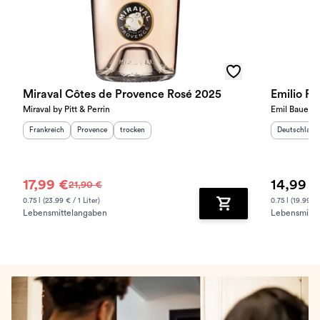
Miraval Côtes de Provence Rosé 2025
Emilio R
Miraval by Pitt & Perrin
Emil Bauer
Herkunftsland
:
Herkunftsregion
Geschmack
:
:
Herkunftslan
Frankreich
Provence
trocken
Deutschland
17,99 €
14,99 €
21,90 €
0.75 l (23.99 € / 1 Liter)
0.75 l (19.99 € 
Lebensmittelangaben
Lebensmitte
Zum Warenkorb hinz