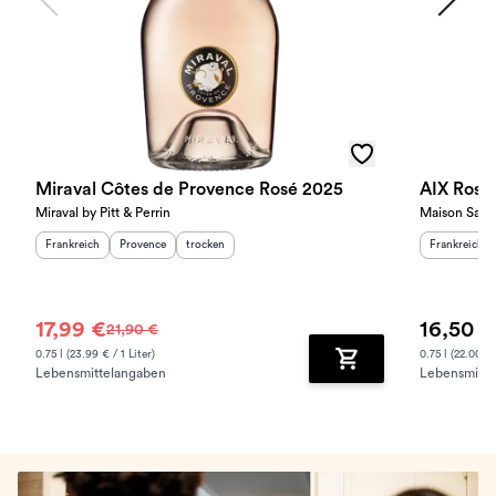
Miraval Côtes de Provence Rosé 2025
AIX Rosé
Miraval by Pitt & Perrin
Maison Saint
Herkunftsland
:
Herkunftsregion
Geschmack
:
:
Herkunftslan
Frankreich
Provence
trocken
Frankreich
17,99 €
16,50 €
21,90 €
0.75 l (23.99 € / 1 Liter)
0.75 l (22.00 € 
Lebensmittelangaben
Lebensmitte
Zum Warenkorb hinz