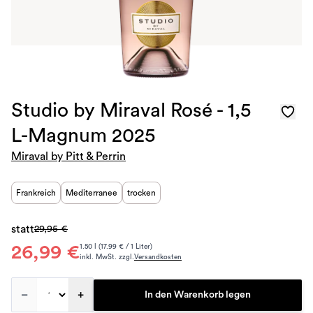
Studio by Miraval Rosé - 1,5
L-Magnum 2025
Miraval by Pitt & Perrin
Frankreich
Mediterranee
trocken
statt
29,95 €
26,99 €
1.50 l (17.99 € / 1 Liter)
inkl. MwSt. zzgl.
Versandkosten
–
+
In den Warenkorb legen