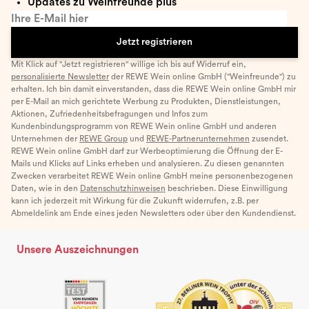
Updates zu Weinfreunde plus
Ihre E-Mail hier
Jetzt registrieren
Mit Klick auf "Jetzt registrieren" willige ich bis auf Widerruf ein,
personalisierte Newsletter
der REWE Wein online GmbH ("Weinfreunde") zu
erhalten. Ich bin damit einverstanden, dass die REWE Wein online GmbH mir
per E-Mail an mich gerichtete Werbung zu Produkten, Dienstleistungen,
Aktionen, Zufriedenheitsbefragungen und Infos zum
Kundenbindungsprogramm von REWE Wein online GmbH und anderen
Unternehmen der
REWE Group
und
REWE-Partnerunternehmen
zusendet.
REWE Wein online GmbH darf zur Werbeoptimierung die Öffnung der E-
Mails und Klicks auf Links erheben und analysieren. Zu diesen genannten
Zwecken verarbeitet REWE Wein online GmbH meine personenbezogenen
Daten, wie in den
Datenschutzhinweisen
beschrieben. Diese Einwilligung
kann ich jederzeit mit Wirkung für die Zukunft widerrufen, z.B. per
Abmeldelink am Ende eines jeden Newsletters oder über den Kundendienst.
Unsere Auszeichnungen