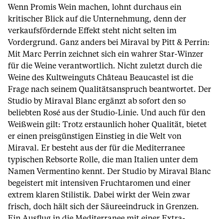
Wenn Promis Wein machen, lohnt durchaus ein
kritischer Blick auf die Unternehmung, denn der
verkaufsfördernde Effekt steht nicht selten im
Vordergrund. Ganz anders bei Miraval by Pitt & Perrin:
Mit Marc Perrin zeichnet sich ein wahrer Star-Winzer
für die Weine verantwortlich. Nicht zuletzt durch die
Weine des Kultweinguts Château Beaucastel ist die
Frage nach seinem Qualitätsanspruch beantwortet. Der
Studio by Miraval Blanc ergänzt ab sofort den so
beliebten Rosé aus der Studio-Linie. Und auch für den
Weißwein gilt: Trotz erstaunlich hoher Qualität, bietet
er einen preisgünstigen Einstieg in die Welt von
Miraval. Er besteht aus der für die Mediterranee
typischen Rebsorte Rolle, die man Italien unter dem
Namen Vermentino kennt. Der Studio by Miraval Blanc
begeistert mit intensiven Fruchtaromen und einer
extrem klaren Stilistik. Dabei wirkt der Wein zwar
frisch, doch hält sich der Säureeindruck in Grenzen.
Ein Ausflug in die Mediterranee mit einer Extra-