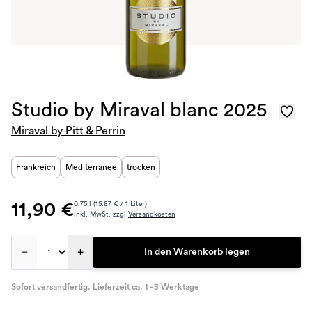
Studio by Miraval blanc 2025
Miraval by Pitt & Perrin
Frankreich
Mediterranee
trocken
11,90 €
0.75 l (15.87 € / 1 Liter)
inkl. MwSt. zzgl.
Versandkosten
–
+
In den Warenkorb legen
Sofort versandfertig. Lieferzeit ca. 1 - 3 Werktage