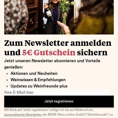
Zum Newsletter anmelden
und
5€ Gutschein
sichern
Jetzt unseren Newsletter abonnieren und Vorteile
genießen:
Aktionen und Neuheiten
Weinwissen & Empfehlungen
Updates zu Weinfreunde plus
Ihre E-Mail hier
Jetzt registrieren
Mit Klick auf "Jetzt registrieren" willige ich bis auf Widerruf ein,
personalisierte Newsletter
der REWE Wein online GmbH ("Weinfreunde") zu