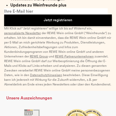
Updates zu Weinfreunde plus
Ihre E-Mail hier
Jetzt registrieren
Mit Klick auf "Jetzt registrieren" willige ich bis auf Widerruf ein,
personalisierte Newsletter
der REWE Wein online GmbH ("Weinfreunde") zu
erhalten. Ich bin damit einverstanden, dass die REWE Wein online GmbH mir
per E-Mail an mich gerichtete Werbung zu Produkten, Dienstleistungen,
Aktionen, Zufriedenheitsbefragungen und Infos zum
Kundenbindungsprogramm von REWE Wein online GmbH und anderen
Unternehmen der
REWE Group
und
REWE-Partnerunternehmen
zusendet.
REWE Wein online GmbH darf zur Werbeoptimierung die Öffnung der E-
Mails und Klicks auf Links erheben und analysieren. Zu diesen genannten
Zwecken verarbeitet REWE Wein online GmbH meine personenbezogenen
Daten, wie in den
Datenschutzhinweisen
beschrieben. Diese Einwilligung
kann ich jederzeit mit Wirkung für die Zukunft widerrufen, z.B. per
Abmeldelink am Ende eines jeden Newsletters oder über den Kundendienst.
Unsere Auszeichnungen