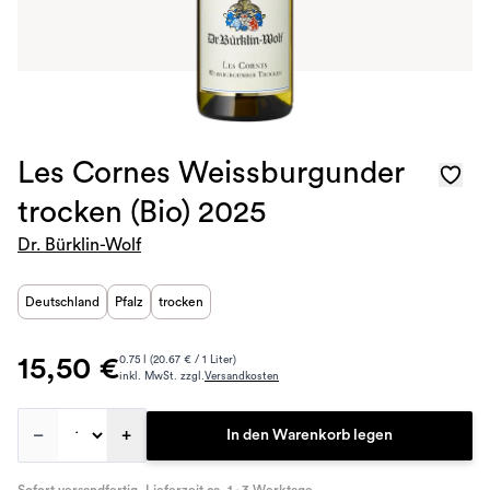
Les Cornes Weissburgunder
trocken (Bio) 2025
Dr. Bürklin-Wolf
Deutschland
Pfalz
trocken
15,50 €
0.75 l (20.67 € / 1 Liter)
inkl. MwSt. zzgl.
Versandkosten
–
+
In den Warenkorb legen