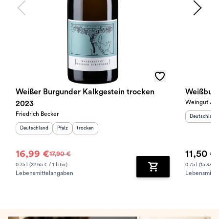
Weißer Burgunder Kalkgestein trocken
Weißburg
Weingut Jül
2023
Friedrich Becker
Herkunftslan
Deutschland
Herkunftsland
:
Herkunftsregion
Geschmack
:
:
Deutschland
Pfalz
trocken
16,99 €
11,50 €
17,90 €
0.75 l (22.65 € / 1 Liter)
0.75 l (15.33 € /
Lebensmittelangaben
Lebensmitte
Zum Warenkorb hinz