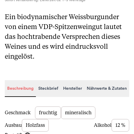
Sofort versandfertig. Lieferzeit ca. 1 - 3 Werktage
Ein biodynamischer Weissburgunder
von einem VDP-Spitzenweingut lautet
das hochtrabende Versprechen dieses
Weines und es wird eindrucksvoll
eingelöst.
Beschreibung
Steckbrief
Hersteller
Nährwerte & Zutaten
Beschreibung
Geschmack
fruchtig
mineralisch
Ausbau
Holzfass
Alkohol
12 %