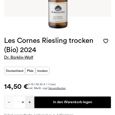
Les Cornes Riesling trocken
(Bio) 2024
Dr. Bürklin-Wolf
Deutschland
Pfalz
trocken
14,50 €
0.75 l (19.33 € / 1 Liter)
inkl. MwSt. zzgl.
Versandkosten
–
+
In den Warenkorb legen