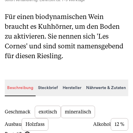
Sofort versandfertig. Lieferzeit ca. 1 - 3 Werktage
Für einen biodynamischen Wein
braucht es Kuhhörner, um den Boden
zu aktivieren. Sie nennen sich 'Les
Cornes' und sind somit namensgebend
für diesen Riesling.
Beschreibung
Steckbrief
Hersteller
Nährwerte & Zutaten
Beschreibung
Geschmack
exotisch
mineralisch
Ausbau
Holzfass
Alkohol
12 %