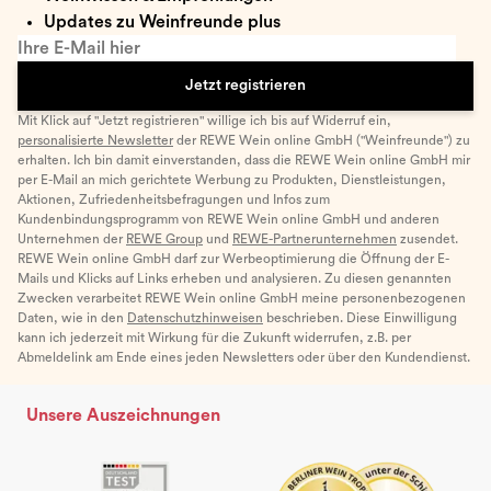
Updates zu Weinfreunde plus
Ihre E-Mail hier
Jetzt registrieren
Mit Klick auf "Jetzt registrieren" willige ich bis auf Widerruf ein,
personalisierte Newsletter
der REWE Wein online GmbH ("Weinfreunde") zu
erhalten. Ich bin damit einverstanden, dass die REWE Wein online GmbH mir
per E-Mail an mich gerichtete Werbung zu Produkten, Dienstleistungen,
Aktionen, Zufriedenheitsbefragungen und Infos zum
Kundenbindungsprogramm von REWE Wein online GmbH und anderen
Unternehmen der
REWE Group
und
REWE-Partnerunternehmen
zusendet.
REWE Wein online GmbH darf zur Werbeoptimierung die Öffnung der E-
Mails und Klicks auf Links erheben und analysieren. Zu diesen genannten
Zwecken verarbeitet REWE Wein online GmbH meine personenbezogenen
Daten, wie in den
Datenschutzhinweisen
beschrieben. Diese Einwilligung
kann ich jederzeit mit Wirkung für die Zukunft widerrufen, z.B. per
Abmeldelink am Ende eines jeden Newsletters oder über den Kundendienst.
Unsere Auszeichnungen