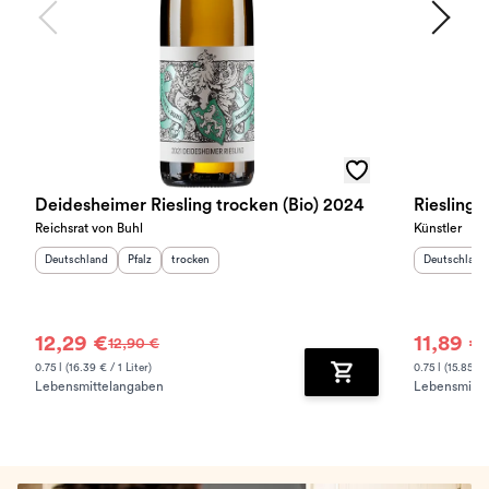
Deidesheimer Riesling trocken (Bio) 2024
Riesling 
Reichsrat von Buhl
Künstler
Herkunftsland
:
Herkunftsregion
Geschmack
:
:
Herkunftslan
Deutschland
Pfalz
trocken
Deutschland
12,29 €
11,89 €
12,90 €
0.75 l (16.39 € / 1 Liter)
0.75 l (15.85 € /
Lebensmittelangaben
Lebensmitte
Zum Warenkorb hinz