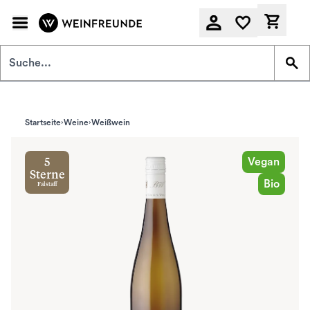
Zum Hauptinhalt springen
Derzeit
Startseite
Weine
Weißwein
Vegan
5
Sterne
Bio
Falstaff