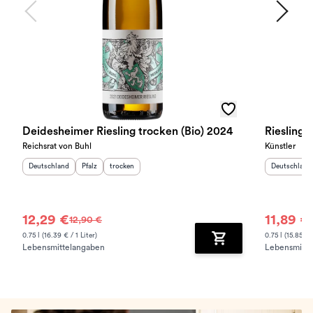
Deidesheimer Riesling trocken (Bio) 2024
Riesling 
Reichsrat von Buhl
Künstler
Herkunftsland
:
Herkunftsregion
Geschmack
:
:
Herkunftslan
Deutschland
Pfalz
trocken
Deutschland
12,29 €
11,89 €
12,90 €
0.75 l (16.39 € / 1 Liter)
0.75 l (15.85 € /
Lebensmittelangaben
Lebensmitte
Zum Warenkorb hinz