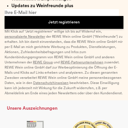
Updates zu Weinfreunde plus
Ihre E-Mail hier
Jetzt registrieren
Mit Klick auf "Jetzt registrieren" willige ich bis auf Widerruf ein,
personalisierte Newsletter
der REWE Wein online GmbH ("Weinfreunde") zu
erhalten. Ich bin damit einverstanden, dass die REWE Wein online GmbH mir
per E-Mail an mich gerichtete Werbung zu Produkten, Dienstleistungen,
Aktionen, Zufriedenheitsbefragungen und Infos zum
Kundenbindungsprogramm von REWE Wein online GmbH und anderen
Unternehmen der
REWE Group
und
REWE-Partnerunternehmen
zusendet.
REWE Wein online GmbH darf zur Werbeoptimierung die Öffnung der E-
Mails und Klicks auf Links erheben und analysieren. Zu diesen genannten
Zwecken verarbeitet REWE Wein online GmbH meine personenbezogenen
Daten, wie in den
Datenschutzhinweisen
beschrieben. Diese Einwilligung
kann ich jederzeit mit Wirkung für die Zukunft widerrufen, z.B. per
Abmeldelink am Ende eines jeden Newsletters oder über den Kundendienst.
Unsere Auszeichnungen