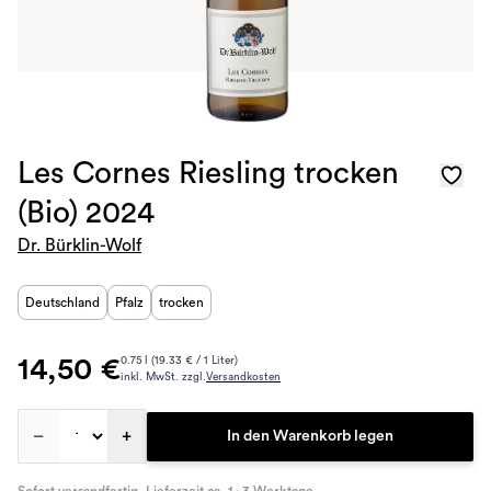
Les Cornes Riesling trocken
(Bio) 2024
Dr. Bürklin-Wolf
Deutschland
Pfalz
trocken
14,50 €
0.75 l (19.33 € / 1 Liter)
inkl. MwSt. zzgl.
Versandkosten
–
+
In den Warenkorb legen