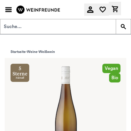
Zum Hauptinhalt springen
Derzeit
Startseite
Weine
Weißwein
Vegan
5
Sterne
Bio
Falstaff