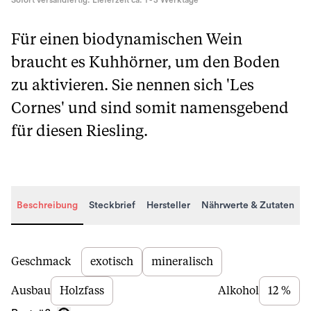
Sofort versandfertig. Lieferzeit ca. 1 - 3 Werktage
Für einen biodynamischen Wein
braucht es Kuhhörner, um den Boden
zu aktivieren. Sie nennen sich 'Les
Cornes' und sind somit namensgebend
für diesen Riesling.
Beschreibung
Steckbrief
Hersteller
Nährwerte & Zutaten
Beschreibung
Geschmack
exotisch
mineralisch
Ausbau
Holzfass
Alkohol
12 %