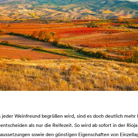
n jeder Weinfreund begrüßen wird, sind es doch deutlich mehr 
entscheiden als nur die Reifezeit. So wird ab sofort in der Rioj
aussetzungen sowie den günstigen Eigenschaften von Einzella