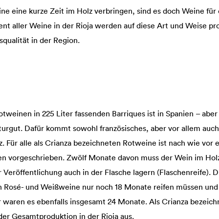
ne eine kurze Zeit im Holz verbringen, sind es doch Weine für 
t aller Weine in der Rioja werden auf diese Art und Weise pro
squalität in der Region.
weinen in 225 Liter fassenden Barriques ist in Spanien – aber 
lturgut. Dafür kommt sowohl französisches, aber vor allem auc
. Für alle als Crianza bezeichneten Rotweine ist nach wie vor e
 vorgeschrieben. Zwölf Monate davon muss der Wein im Holzf
 Veröffentlichung auch in der Flasche lagern (Flaschenreife). Di
un Rosé- und Weißweine nur noch 18 Monate reifen müssen und
r waren es ebenfalls insgesamt 24 Monate. Als Crianza bezei
er Gesamtproduktion in der Rioja aus.