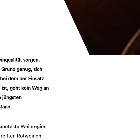
inqualität
sorgen.
. Grund genug, sich
bei dem der Einsatz
n ist, geht kein Weg an
h jüngsten
tand.
ekannteste Weinregion
ereiften Rotweinen