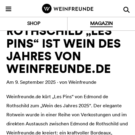
Z
≡
u
r
MAGAZIN
PRESSE
SHOP
MAGAZIN
S
ROTHSCHILD „LES
t
PINS“ IST WEIN DES
a
r
JAHRES VON
t
s
WEINFREUNDE.DE
e
i
Am 9. September 2025 · von Weinfreunde
t
e
Weinfreunde.de kürt „Les Pins“ von Edmond de
Rothschild zum „Wein des Jahres 2025“. Der elegante
Rotwein wurde in einer Reihe von Verkostungen und im
direkten Austausch zwischen Edmond de Rothschild und
Weinfreunde.de kreiert: ein kraftvoller Bordeaux,