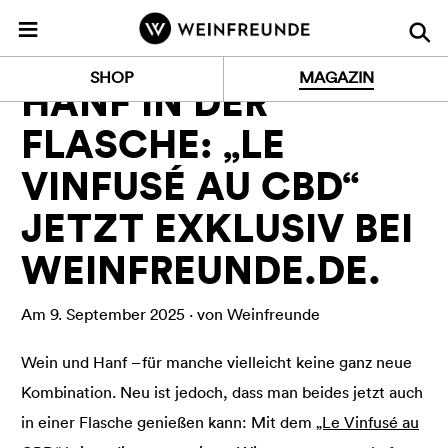
Z
≡
u
r
MAGAZIN
PRESSE
SHOP
MAGAZIN
S
HANF IN DER
t
FLASCHE: „LE
a
r
VINFUSÉ AU CBD“
t
s
JETZT EXKLUSIV BEI
e
i
WEINFREUNDE.DE.
t
e
Am 9. September 2025 · von Weinfreunde
Wein und Hanf – für manche vielleicht keine ganz neue
Kombination. Neu ist jedoch, dass man beides jetzt auch
in einer Flasche genießen kann: Mit dem
„Le Vinfusé au