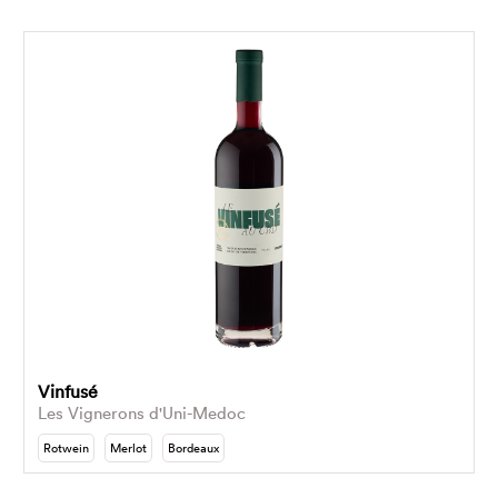
Vinfusé
Les Vignerons d'Uni-Medoc
Rotwein
Merlot
Bordeaux