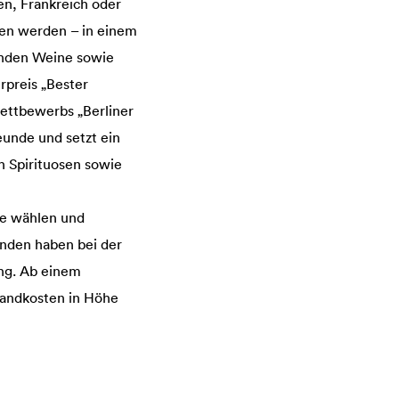
ien, Frankreich oder
en werden – in einem
senden Weine sowie
rpreis „Bester
wettbewerbs „Berliner
eunde und setzt ein
h Spirituosen sowie
se wählen und
unden haben bei der
ung. Ab einem
rsandkosten in Höhe