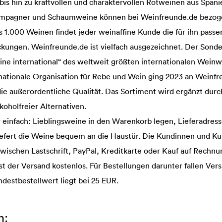
 bis hin zu kraftvollen und charaktervollen Rotweinen aus Span
hampagner und Schaumweine können bei Weinfreunde.de bezog
s 1.000 Weinen findet jeder weinaffine Kunde die für ihn pas
ngen. Weinfreunde.de ist vielfach ausgezeichnet. Der Sonde
ine international“ des weltweit größten internationalen Wein
nationale Organisation für Rebe und Wein ging 2023 an Weinfr
die außerordentliche Qualität. Das Sortiment wird ergänzt durc
koholfreier Alternativen.
hr einfach: Lieblingsweine in den Warenkorb legen, Lieferadres
efert die Weine bequem an die Haustür. Die Kundinnen und K
wischen Lastschrift, PayPal, Kreditkarte oder Kauf auf Rechn
st der Versand kostenlos. Für Bestellungen darunter fallen Ve
destbestellwert liegt bei 25 EUR.
n: