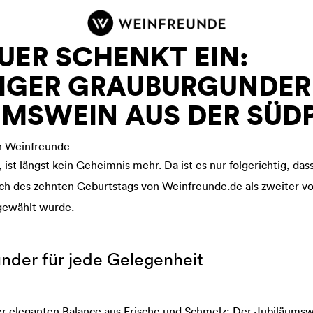
Z
u
r
UER SCHENKT EIN:
S
t
IGER GRAUBURGUNDER
a
UMSWEIN AUS DER SÜD
r
t
s
on Weinfreunde
e
, ist längst kein Geheimnis mehr. Da ist es nur folgerichtig, d
i
lich des zehnten Geburtstags von Weinfreunde.de als zweiter v
t
gewählt wurde.
e
nder für jede Gelegenheit
er eleganten Balance aus Frische und Schmelz: Der Jubiläumsw