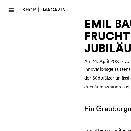
≡
|
SHOP
MAGAZIN
MAGAZIN
PRESSE
EMIL BA
FRUCHT
JUBILÄ
Am 14. April 2025 · v
Innovationsgeist steht
der Südpfälzer anläss
Jubiläumsweinen aus
Ein Grauburgu
Fruchtbetont, mit ein