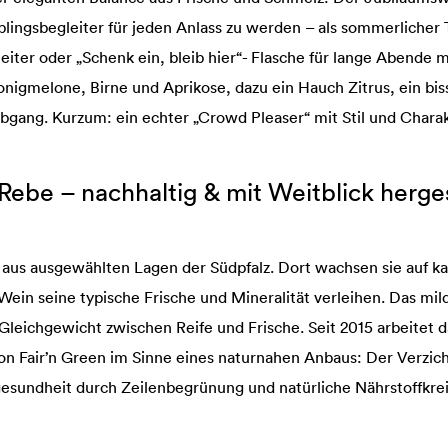
blingsbegleiter für jeden Anlass zu werden – als sommerlicher
leiter oder „Schenk ein, bleib hier“- Flasche für lange Abende 
igmelone, Birne und Aprikose, dazu ein Hauch Zitrus, ein bis
ang. Kurzum: ein echter „Crowd Pleaser“ mit Stil und Charak
Rebe – nachhaltig & mit Weitblick herges
us ausgewählten Lagen der Südpfalz. Dort wachsen sie auf kal
in seine typische Frische und Mineralität verleihen. Das mil
 Gleichgewicht zwischen Reife und Frische. Seit 2015 arbeitet
von Fair’n Green im Sinne eines naturnahen Anbaus: Der Verzich
sundheit durch Zeilenbegrünung und natürliche Nährstoffkrei