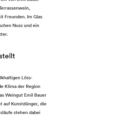
 Terrassenwein,
mit Freunden. Im Glas
schen Nuss und ein
ter.
tellt
khaltigen Löss-
de Klima der Region
 das Weingut Emil Bauer
t auf Kunstdünger, die
släufe stehen dabei