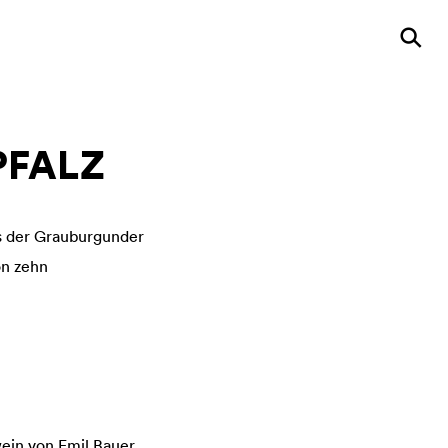
PFALZ
ass der Grauburgunder
on zehn
ein von Emil Bauer