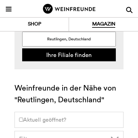
Z
≡
u
REUTLINGEN
r
SHOP
MAGAZIN
S
t
a
r
Ihre Filiale finden
t
s
e
i
t
Weinfreunde in der Nähe von
e
"Reutlingen, Deutschland"
Aktuell geöffnet?