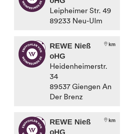
oHG
Leipheimer Str. 49
89233
Neu-Ulm
REWE Nieß
km
oHG
Heidenheimerstr.
34
89537
Giengen An
Der Brenz
REWE Nieß
km
oHG