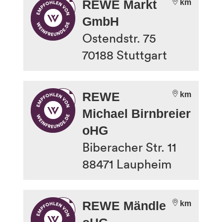
REWE Markt
km
GmbH
Ostendstr. 75
70188
Stuttgart
REWE
km
Michael Birnbreier
oHG
Biberacher Str. 11
88471
Laupheim
REWE Mändle
km