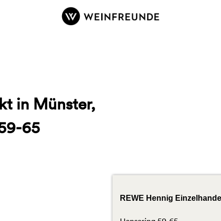
Z
u
r
S
t
a
r
t
t in Münster,
s
e
 59-65
i
t
e
REWE Hennig Einzelhande