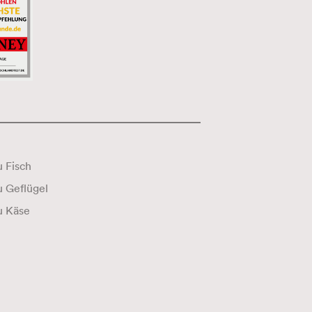
 Fisch
Wein zu Geflügel
u Käse