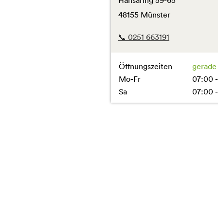
Hansaring 59-65
48155 Münster
📞 0251 663191
Öffnungszeiten
gerade
Mo-Fr
07:00 -
Sa
07:00 -