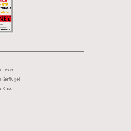
 Fisch
Wein zu Geflügel
u Käse