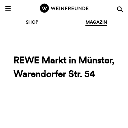
Z
≡
u
r
SHOP
MAGAZIN
S
t
a
r
t
REWE Markt in Münster,
s
e
Warendorfer Str. 54
i
t
e