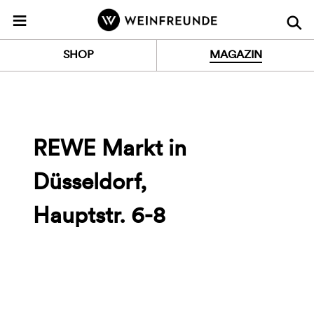
Z
≡
u
r
SHOP
MAGAZIN
S
t
a
r
t
REWE Markt in
s
e
Düsseldorf,
i
t
Hauptstr. 6-8
e