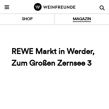
Z
≡
u
r
SHOP
MAGAZIN
S
t
a
r
t
REWE Markt in Werder,
s
e
Zum Großen Zernsee 3
i
t
e