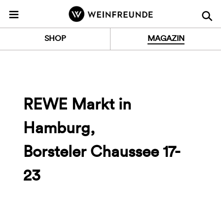
Z
≡
u
r
SHOP
MAGAZIN
S
t
a
r
t
REWE Markt in
s
e
Hamburg,
i
t
Borsteler Chaussee 17-
e
23