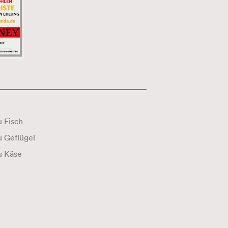
 Fisch
Wein zu Geflügel
u Käse