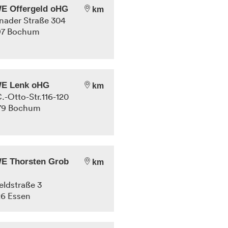
E Offergeld oHG
km
ader Straße 304
97
Bochum
E Lenk oHG
km
C.-Otto-Str.116-120
79
Bochum
E Thorsten Grob
km
feldstraße 3
26
Essen