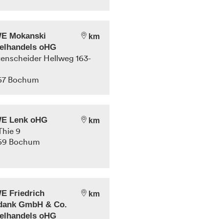
E Mokanski
km
elhandels oHG
enscheider Hellweg 163-
67
Bochum
E Lenk oHG
km
hie 9
69
Bochum
E Friedrich
km
idank GmbH & Co.
elhandels oHG