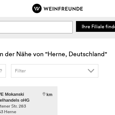
Z
u
r
S
Ihre Filiale fin
t
a
r
t
s
n der Nähe von "Herne, Deutschland"
e
i
?
Filter
t
e
E Mokanski
km
elhandels oHG
tener Str. 283
53
Herne