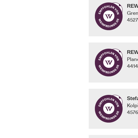
REW
Gren
452
REW
Plan
441
Stef
Kolp
457