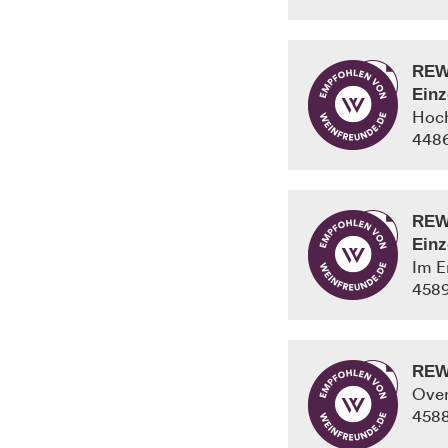
REW
Einz
Hoch
448
REW
Einz
Im E
458
REW
Over
458