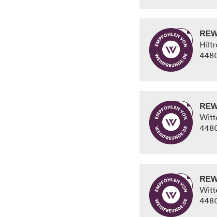
REW
Hilt
448
REW
Witt
448
REW
Witt
448