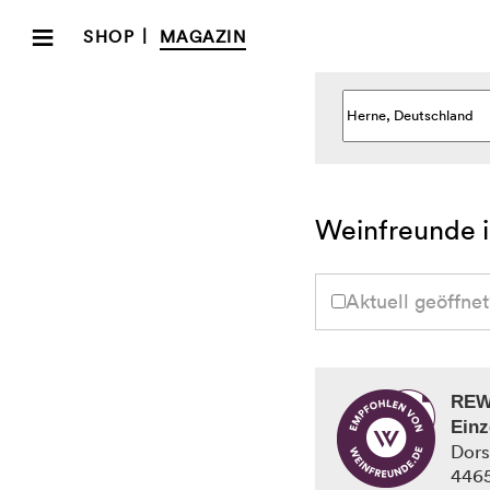
HERNE
≡
|
SHOP
MAGAZIN
Weinfreunde i
Aktuell geöffnet
REW
Einz
Dors
446