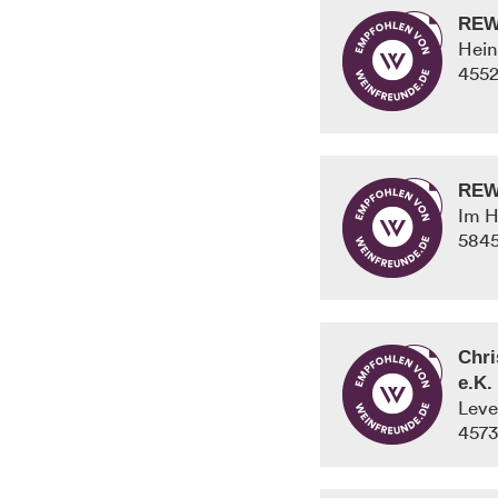
REW
Hein
455
REW
Im H
584
Chri
e.K.
Leve
457