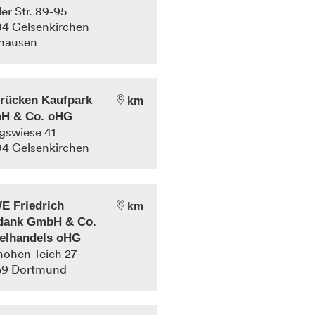
ler Str. 89-95
84
Gelsenkirchen
hausen
rücken Kaufpark
km
H & Co. oHG
gswiese 41
94
Gelsenkirchen
E Friedrich
km
idank GmbH & Co.
elhandels oHG
ohen Teich 27
59
Dortmund