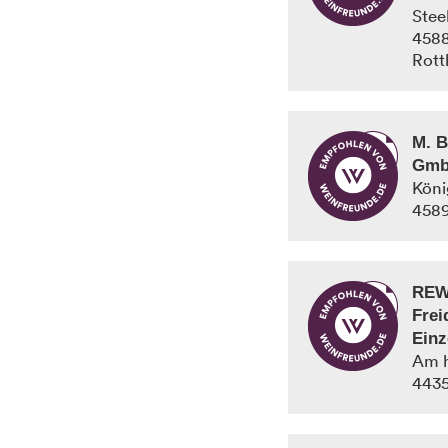
Stee
458
Rott
M. B
Gmb
Köni
458
REW
Fre
Einz
Am h
443