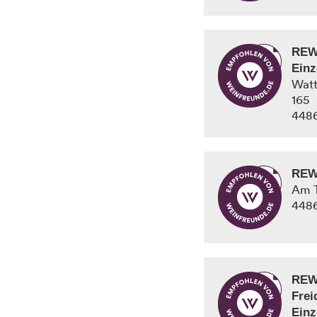
REW
Einz
Watt
165
448
REW
Am T
448
REW
Fre
Einz