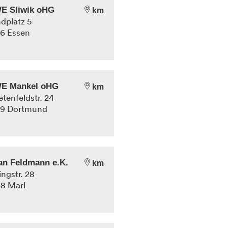
E Sliwik oHG
km
dplatz 5
76
Essen
E Mankel oHG
km
etenfeldstr. 24
49
Dortmund
an Feldmann e.K.
km
ingstr. 28
68
Marl