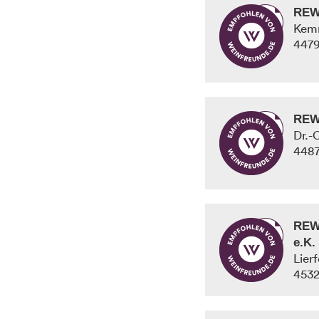
REW
Kemn
447
REW
Dr.-
448
REW
e.K.
Lier
453