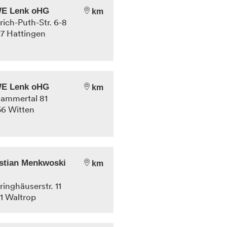
E Lenk oHG
km
rich-Puth-Str. 6-8
27
Hattingen
E Lenk oHG
km
ammertal 81
56
Witten
stian Menkwoski
km
ringhäuserstr. 11
31
Waltrop