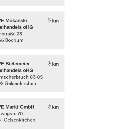
E Mokanski
km
elhandels oHG
straße 23
66
Bochum
E Bielemeier
km
elhandels oHG
mscherbruch 83-85
92
Gelsenkirchen
E Markt GmbH
km
wegstr. 70
81
Gelsenkirchen