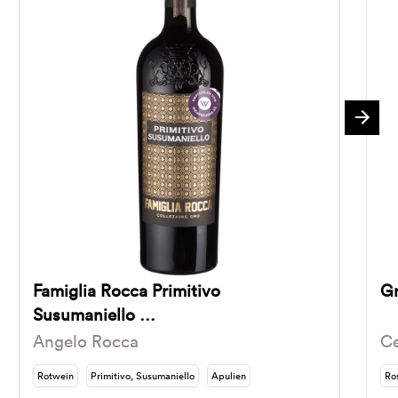
Famiglia Rocca Primitivo
Gr
Susumaniello …
Angelo Rocca
Ce
Rotwein
Primitivo, Susumaniello
Apulien
Ro