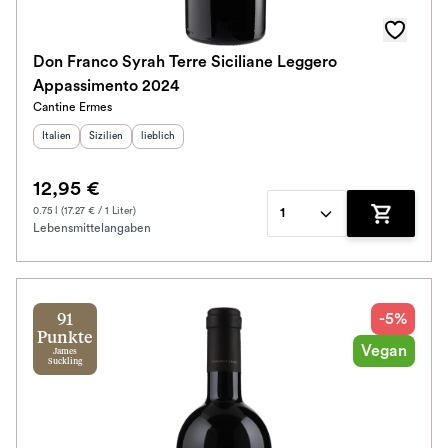
Don Franco Syrah Terre Siciliane Leggero
Appassimento 2024
Cantine Ermes
Herkunftsland
Herkunftsregion
:
Geschmack
:
:
Italien
Sizilien
lieblich
12,95 €
0.75 l (17.27 € / 1 Liter)
1
Lebensmittelangaben
Zum Waren
-5%
91
Punkte
Vegan
James
Suckling