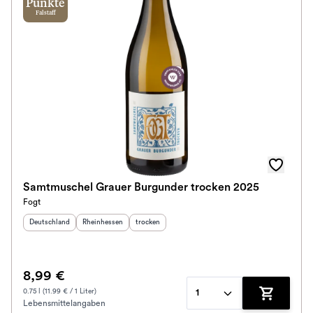
Punkte
Falstaff
Samtmuschel Grauer Burgunder trocken 2025
Fogt
Herkunftsland
:
Herkunftsregion
:
Geschmack
:
Deutschland
Rheinhessen
trocken
8,99 €
0.75 l (11.99 € / 1 Liter)
1
Lebensmittelangaben
Zum Waren