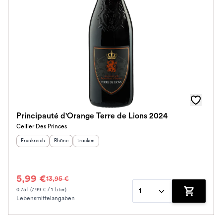
Principauté d'Orange Terre de Lions 2024
Cellier Des Princes
Herkunftsland
:
Herkunftsregion
Geschmack
:
:
Frankreich
Rhône
trocken
5,99 €
13,95 €
0.75 l (7.99 € / 1 Liter)
1
Lebensmittelangaben
Zum Waren