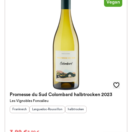
Vegan
Klassifikation
Ausbau
Spirituosen-Art
Im Rewe Handel erhältlich
Promesse du Sud Colombard halbtrocken 2023
Les Vignobles Foncalieu
Herkunftsland
:
Herkunftsregion
:
Geschmack
:
Frankreich
Languedoc-Roussillon
halbtrocken
8,99 €