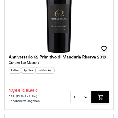
Anniversario 62 Primitivo di Manduria Riserva 2019
Cantine San Marzano
Herkunftsland
Herkunftsregion
:
Geschmack
:
:
Italien
Apulien
halbtrocken
17,99 €
18,95 €
0.75 l (23.99 € / 1 Liter)
1
Lebensmittelangaben
Zum Waren