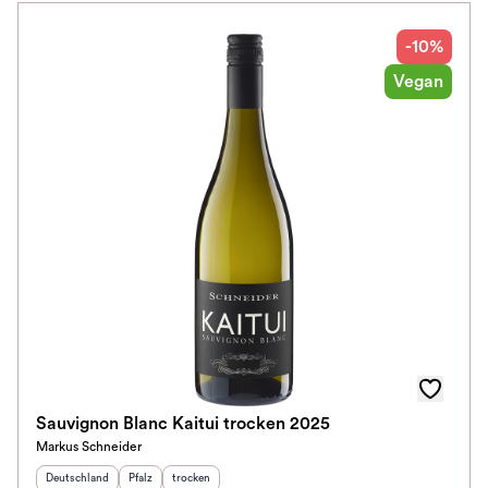
-10%
Vegan
Sauvignon Blanc Kaitui trocken 2025
Markus Schneider
Herkunftsland
:
Herkunftsregion
Geschmack
:
:
Deutschland
Pfalz
trocken