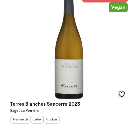
Vegan
Terres Blanches Sancerre 2023
Saget La Perrière
Herkunftsland
:
Herkunftsregion
Geschmack
:
:
Frankreich
Loire
trocken