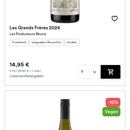
Les Grands Frères 2024
Les Producteurs Réunis
Herkunftsland
:
Herkunftsregion
:
Geschmack
:
Frankreich
Languedoc-Roussillon
trocken
14,95 €
0.75 l (19.93 € / 1 Liter)
1
Lebensmittelangaben
Zum Waren
-10%
Vegan