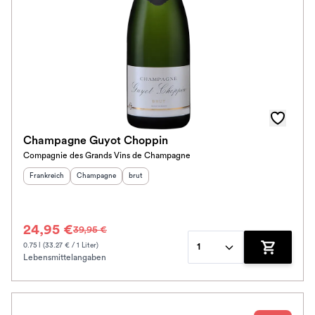
Champagne Guyot Choppin
Compagnie des Grands Vins de Champagne
Herkunftsland
:
Herkunftsregion
Geschmack
:
:
Frankreich
Champagne
brut
24,95 €
39,95 €
0.75 l (33.27 € / 1 Liter)
1
Lebensmittelangaben
Zum Waren