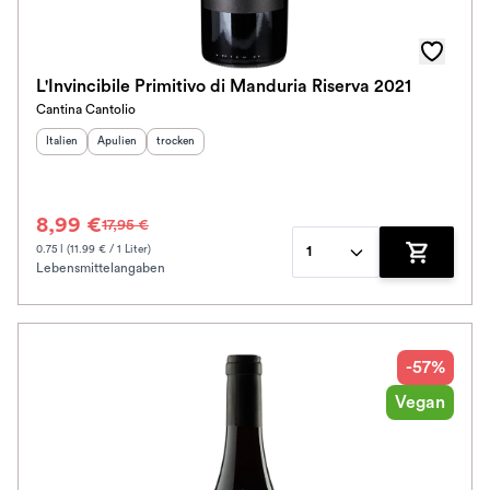
L'Invincibile Primitivo di Manduria Riserva 2021
Cantina Cantolio
Herkunftsland
Herkunftsregion
:
Geschmack
:
:
Italien
Apulien
trocken
8,99 €
17,95 €
0.75 l (11.99 € / 1 Liter)
1
Lebensmittelangaben
Zum Waren
-57%
Vegan