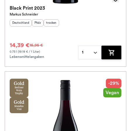
Black Print 2023
Markus Schneider
Herkunftsland
:
Herkunftsregion
Geschmack
:
:
Deutschland
Pfalz
trocken
14,39 €
15,95 €
0.75 l (19.19 € / 1 Liter)
1
Lebensmittelangaben
Zum Waren
-29%
Gold
Berliner
Wein
Vegan
Trophy
Gold
Mundus
Vini