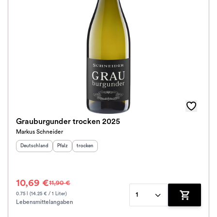
Grauburgunder trocken 2025
Markus Schneider
Herkunftsland
:
Herkunftsregion
Geschmack
:
:
Deutschland
Pfalz
trocken
10,69 €
11,90 €
0.75 l (14.25 € / 1 Liter)
1
Lebensmittelangaben
Zum Waren