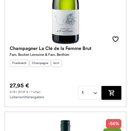
Subregion
Auszeichnungen
Awards
Farbe
Champagner La Clé de la Femme Brut
Fam. Bochet Lemoine & Fam. Berthier
Schmeckt zu
Herkunftsland
:
Herkunftsregion
Geschmack
:
:
Frankreich
Champagne
brut
Bio / Vegan
27,95 €
Prickler Art
0.75 l (37.27 € / 1 Liter)
1
Lebensmittelangaben
Zum Waren
Schmeckt nach
Alkoholfrei
-56%
Jahrgang