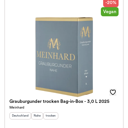
-20%
Vegan
Grauburgunder trocken Bag-in-Box - 3,0 L 2025
Meinhard
Herkunftsland
:
Herkunftsregion
Geschmack
:
:
Deutschland
Nahe
trocken