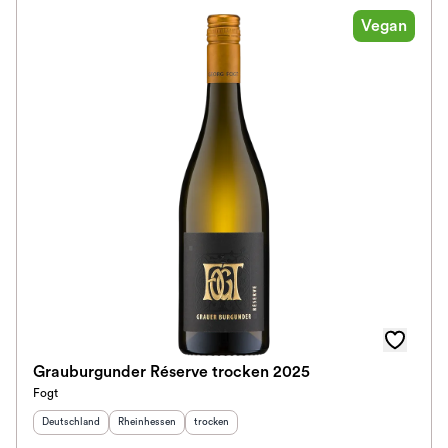
Vegan
Grauburgunder Réserve trocken 2025
Fogt
Herkunftsland
:
Herkunftsregion
:
Geschmack
:
Deutschland
Rheinhessen
trocken