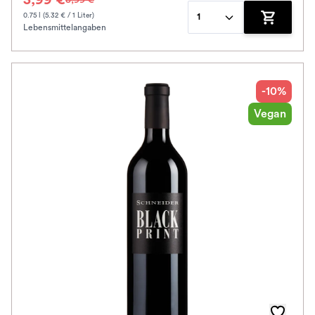
3,99 €
0.75 l (5.32 € / 1 Liter)
1
Lebensmittelangaben
Zum Waren
-10%
Vegan