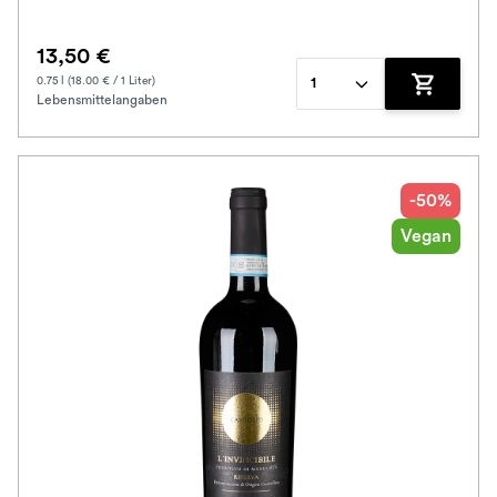
13,50 €
0.75 l (18.00 € / 1 Liter)
1
Lebensmittelangaben
Zum Waren
-50%
Vegan