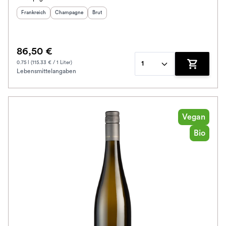
Herkunftsland
:
Herkunftsregion
Geschmack
:
:
Frankreich
Champagne
Brut
86,50 €
0.75 l (115.33 € / 1 Liter)
1
Lebensmittelangaben
Zum Waren
Vegan
Bio