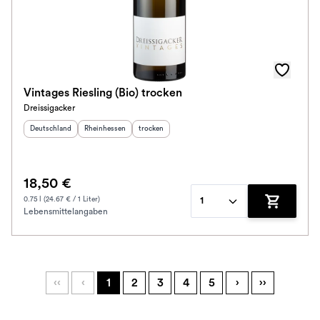
Vintages Riesling (Bio) trocken
Dreissigacker
Herkunftsland
:
Herkunftsregion
:
Geschmack
:
Deutschland
Rheinhessen
trocken
18,50 €
0.75 l (24.67 € / 1 Liter)
1
Lebensmittelangaben
Zum Waren
‹‹
‹
1
2
3
4
5
›
››