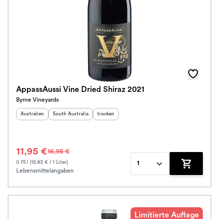
AppassAussi Vine Dried Shiraz 2021
Byrne Vineyards
Herkunftsland
:
Herkunftsregion
:
Geschmack
:
Australien
South Australia
trocken
11,95 €
16,95 €
0.75 l (15.93 € / 1 Liter)
1
Lebensmittelangaben
Zum Waren
Limitierte Auflage