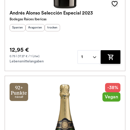
Andrés Alonso Selección Especial 2023
Bodegas Raices Ibericas
Herkunftsland
Herkunftsregion
:
Geschmack
:
:
Spanien
Aragonien
trocken
12,95 €
0.75 l (17.27 € / 1 Liter)
1
Lebensmittelangaben
Zum Waren
-38%
92+
Punkte
Vegan
Falstaff