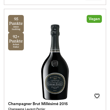
Vegan
95
Punkte
James
Suckling
92+
Punkte
Robert
Parker
Champagner Brut Millésimé 2015
Champagne Laurent-Perrier