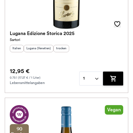
Lugana Edizione Storica 2025
Sartori
Herkunftsland
Herkunftsregion
:
:
Geschmack
:
Italien
Lugana (Venetien)
trocken
12,95 €
0.75 l (17.27 € / 1 Liter)
1
Lebensmittelangaben
Zum Waren
Vegan
90