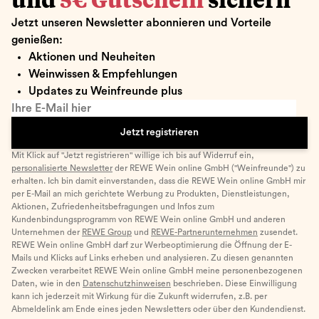
und
5€ Gutschein
sichern
Jetzt unseren Newsletter abonnieren und Vorteile
genießen:
Aktionen und Neuheiten
Weinwissen & Empfehlungen
Updates zu Weinfreunde plus
Ihre E-Mail hier
Jetzt registrieren
Mit Klick auf "Jetzt registrieren" willige ich bis auf Widerruf ein,
personalisierte Newsletter
der REWE Wein online GmbH ("Weinfreunde") zu
erhalten. Ich bin damit einverstanden, dass die REWE Wein online GmbH mir
per E-Mail an mich gerichtete Werbung zu Produkten, Dienstleistungen,
Aktionen, Zufriedenheitsbefragungen und Infos zum
Kundenbindungsprogramm von REWE Wein online GmbH und anderen
Unternehmen der
REWE Group
und
REWE-Partnerunternehmen
zusendet.
REWE Wein online GmbH darf zur Werbeoptimierung die Öffnung der E-
Mails und Klicks auf Links erheben und analysieren. Zu diesen genannten
Zwecken verarbeitet REWE Wein online GmbH meine personenbezogenen
Daten, wie in den
Datenschutzhinweisen
beschrieben. Diese Einwilligung
kann ich jederzeit mit Wirkung für die Zukunft widerrufen, z.B. per
Abmeldelink am Ende eines jeden Newsletters oder über den Kundendienst.