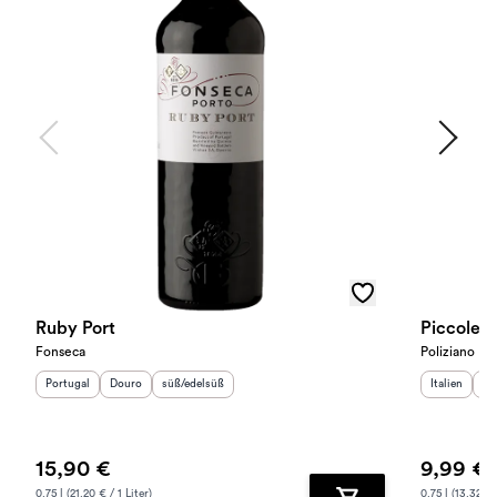
Ruby Port
Piccole E
Fonseca
Poliziano
Herkunftsland
Herkunftsregion
:
Geschmack
:
:
Herkunftslan
He
Portugal
Douro
süß/edelsüß
Italien
To
15,90 €
9,99 €
0.75 l (21.20 € / 1 Liter)
0.75 l (13.32 € /