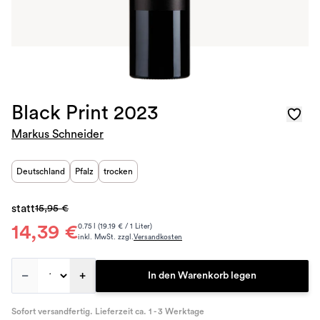
Black Print 2023
Markus Schneider
Deutschland
Pfalz
trocken
statt
15,95 €
14,39 €
0.75 l (19.19 € / 1 Liter)
inkl. MwSt. zzgl.
Versandkosten
–
+
In den Warenkorb legen
Sofort versandfertig. Lieferzeit ca. 1 - 3 Werktage