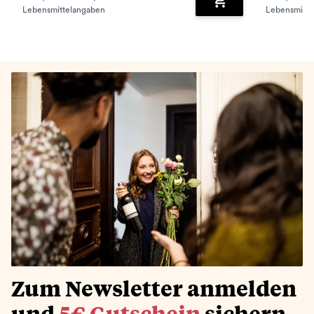
Lebensmittelangaben
Lebensmitte
Zum Warenkorb hinz
Zum Newsletter anmelden