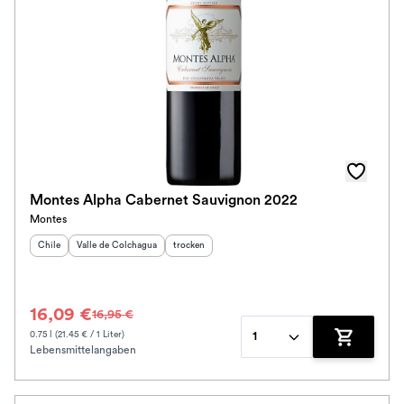
Herkunftsregion
Subregion
Auszeichnungen
Awards
Farbe
Montes Alpha Cabernet Sauvignon 2022
Montes
Schmeckt zu
Herkunftsland
Herkunftsregion
:
:
Geschmack
:
Chile
Valle de Colchagua
trocken
Bio / Vegan
16,09 €
16,95 €
Schmeckt nach
0.75 l (21.45 € / 1 Liter)
1
Lebensmittelangaben
Zum Waren
Alkoholfrei
Jahrgang