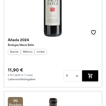
Añada 2024
Bodegas Macia Batle
Herkunftsland
Herkunftsregion
:
Geschmack
:
:
Spanien
Mallorca
trocken
11,90 €
0.75 l (15.87 € / 1 Liter)
1
Lebensmittelangaben
Zum Waren
99
Punkte