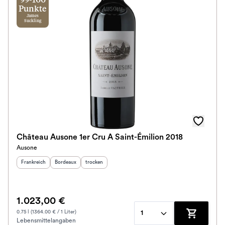
99-100
Punkte
James
Suckling
Château Ausone 1er Cru A Saint-Émilion 2018
Ausone
Herkunftsland
:
Herkunftsregion
Geschmack
:
:
Frankreich
Bordeaux
trocken
1.023,00 €
0.75 l (1364.00 € / 1 Liter)
1
Lebensmittelangaben
Zum Waren