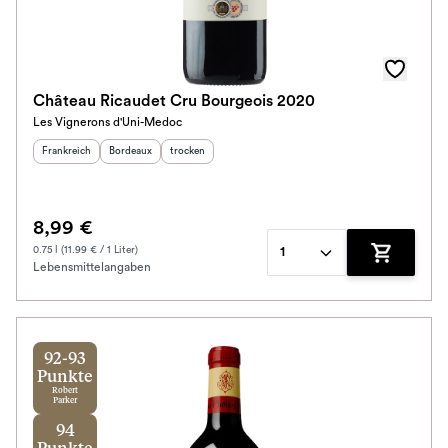
Château Ricaudet Cru Bourgeois 2020
Les Vignerons d'Uni-Medoc
Herkunftsland
:
Herkunftsregion
Geschmack
:
:
Frankreich
Bordeaux
trocken
8,99 €
0.75 l (11.99 € / 1 Liter)
1
Lebensmittelangaben
Zum Waren
92-93
Punkte
Robert
Parker
94