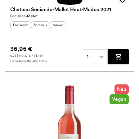
Château Sociando-Mallet Haut-Médoc 2021
Sociando-Mallet
Herkunftsland
:
Herkunftsregion
Geschmack
:
:
Frankreich
Bordeaux
trocken
36,95 €
0.75 l (49.27 € / 1 Liter)
1
Lebensmittelangaben
Zum Waren
Neu
Vegan