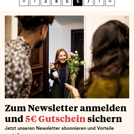
‹‹
‹
3
4
5
6
7
›
››
Zum Newsletter anmelden
und
5€ Gutschein
sichern
Jetzt unseren Newsletter abonnieren und Vorteile