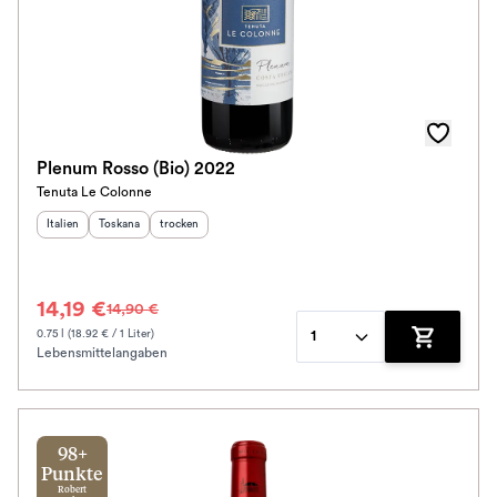
Plenum Rosso (Bio) 2022
Tenuta Le Colonne
Herkunftsland
Herkunftsregion
:
Geschmack
:
:
Italien
Toskana
trocken
14,19 €
14,90 €
0.75 l (18.92 € / 1 Liter)
1
Lebensmittelangaben
Zum Waren
98+
Punkte
Robert