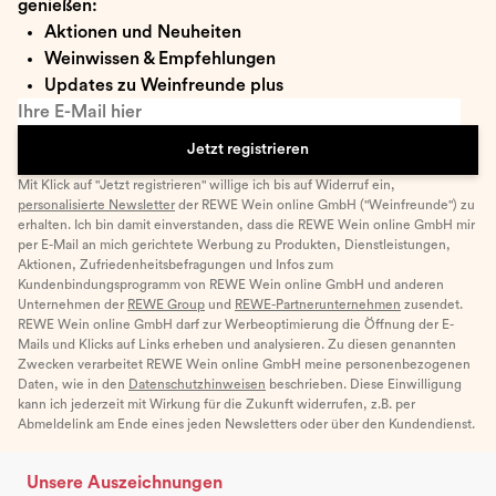
genießen:
Aktionen und Neuheiten
Weinwissen & Empfehlungen
Updates zu Weinfreunde plus
Ihre E-Mail hier
Jetzt registrieren
Mit Klick auf "Jetzt registrieren" willige ich bis auf Widerruf ein,
personalisierte Newsletter
der REWE Wein online GmbH ("Weinfreunde") zu
erhalten. Ich bin damit einverstanden, dass die REWE Wein online GmbH mir
per E-Mail an mich gerichtete Werbung zu Produkten, Dienstleistungen,
Aktionen, Zufriedenheitsbefragungen und Infos zum
Kundenbindungsprogramm von REWE Wein online GmbH und anderen
Unternehmen der
REWE Group
und
REWE-Partnerunternehmen
zusendet.
REWE Wein online GmbH darf zur Werbeoptimierung die Öffnung der E-
Mails und Klicks auf Links erheben und analysieren. Zu diesen genannten
Zwecken verarbeitet REWE Wein online GmbH meine personenbezogenen
Daten, wie in den
Datenschutzhinweisen
beschrieben. Diese Einwilligung
kann ich jederzeit mit Wirkung für die Zukunft widerrufen, z.B. per
Abmeldelink am Ende eines jeden Newsletters oder über den Kundendienst.
Unsere Auszeichnungen