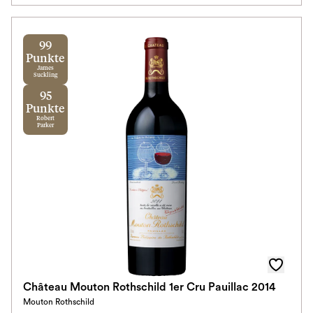
99
Punkte
James
Suckling
95
Punkte
Robert
Parker
Château Mouton Rothschild 1er Cru Pauillac 2014
Mouton Rothschild