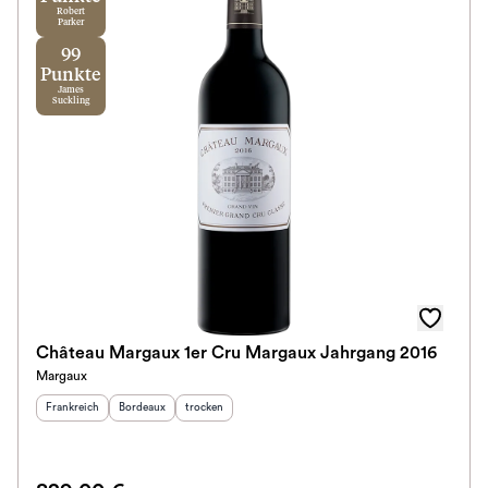
Robert
Parker
99
Punkte
James
Suckling
Château Margaux 1er Cru Margaux Jahrgang 2016
Margaux
Herkunftsland
:
Herkunftsregion
Geschmack
:
:
Frankreich
Bordeaux
trocken