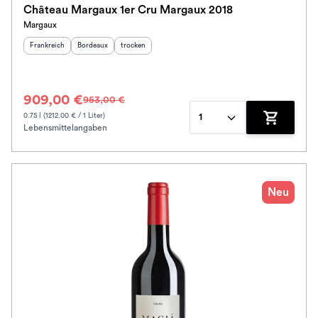
Château Margaux 1er Cru Margaux 2018
Margaux
Herkunftsland
:
Herkunftsregion
Geschmack
:
:
Frankreich
Bordeaux
trocken
909,00 €
953,00 €
0.75 l (1212.00 € / 1 Liter)
1
Lebensmittelangaben
Zum Waren
Neu