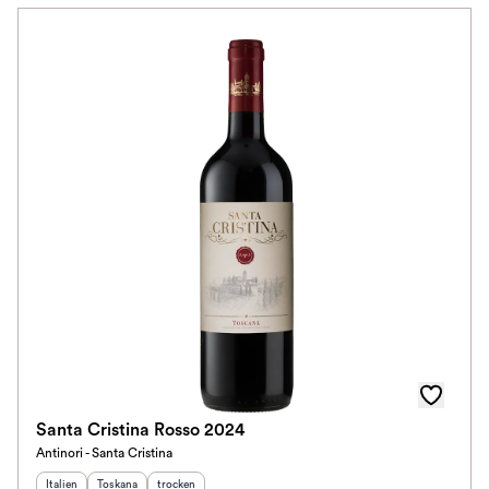
Santa Cristina Rosso 2024
Antinori - Santa Cristina
Herkunftsland
Herkunftsregion
:
Geschmack
:
:
Italien
Toskana
trocken