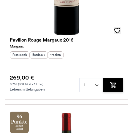
Pavillon Rouge Margaux 2016
Margaux
Herkunftsland
:
Herkunftsregion
Geschmack
:
:
Frankreich
Bordeaux
trocken
269,00 €
0.75 l (358.67 € / 1 Liter)
1
Lebensmittelangaben
Zum Waren
96
Punkte
Robert
Parker