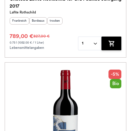
2017
Lafite Rothschild
Herkunftsland
:
Herkunftsregion
Geschmack
:
:
Frankreich
Bordeaux
trocken
789,00 €
827,00 €
0.75 l (1052.00 € / 1 Liter)
1
Lebensmittelangaben
Zum Waren
-5%
Bio