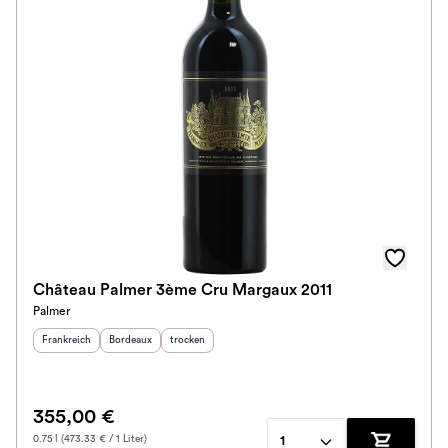
Château Palmer 3ème Cru Margaux 2011
Palmer
Herkunftsland
:
Herkunftsregion
Geschmack
:
:
Frankreich
Bordeaux
trocken
355,00 €
0.75 l (473.33 € / 1 Liter)
1