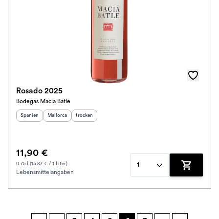
Rosado 2025
Bodegas Macia Batle
Herkunftsland
Herkunftsregion
:
Geschmack
:
:
Spanien
Mallorca
trocken
11,90 €
0.75 l (15.87 € / 1 Liter)
1
Lebensmittelangaben
Zum Waren