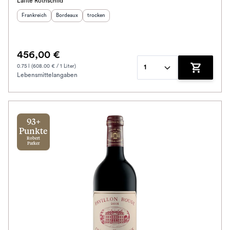
Lafite Rothschild
Herkunftsland
:
Herkunftsregion
Geschmack
:
:
Frankreich
Bordeaux
trocken
456,00 €
0.75 l (608.00 € / 1 Liter)
1
Lebensmittelangaben
Zum Waren
93+
Punkte
Robert
Parker