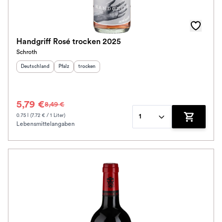
Handgriff Rosé trocken 2025
Schroth
Herkunftsland
:
Herkunftsregion
Geschmack
:
:
Deutschland
Pfalz
trocken
5,79 €
8,49 €
0.75 l (7.72 € / 1 Liter)
1
Lebensmittelangaben
Zum Waren