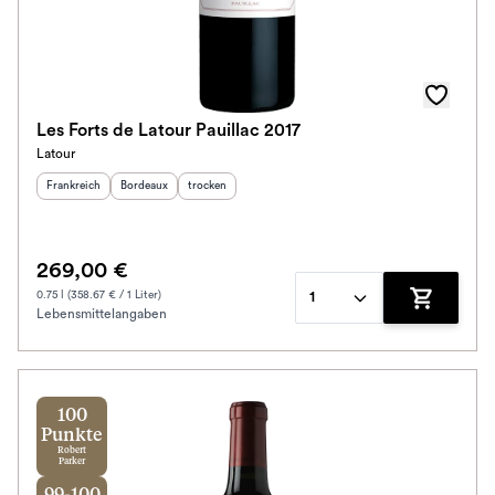
Les Forts de Latour Pauillac 2017
Latour
Herkunftsland
:
Herkunftsregion
Geschmack
:
:
Frankreich
Bordeaux
trocken
269,00 €
0.75 l (358.67 € / 1 Liter)
1
Lebensmittelangaben
Zum Waren
100
Punkte
Robert
Parker