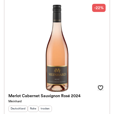
-22%
Klassifikation
Ausbau
Im Rewe Handel erhältlich
Merlot Cabernet Sauvignon Rosé 2024
Meinhard
Herkunftsland
:
Herkunftsregion
Geschmack
:
:
Deutschland
Nahe
trocken