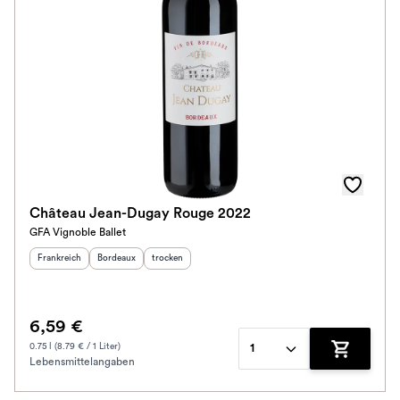
Château Jean-Dugay Rouge 2022
GFA Vignoble Ballet
Herkunftsland
:
Herkunftsregion
Geschmack
:
:
Frankreich
Bordeaux
trocken
6,59 €
0.75 l (8.79 € / 1 Liter)
1
Lebensmittelangaben
Zum Waren