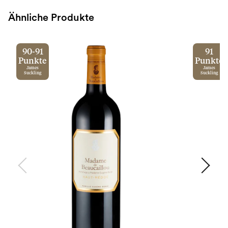
Ähnliche Produkte
90-91
91
Punkte
Punkte
James
James
Suckling
Suckling