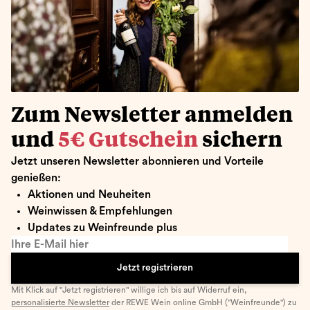
Zum Newsletter anmelden
und
5€ Gutschein
sichern
Jetzt unseren Newsletter abonnieren und Vorteile
genießen:
Aktionen und Neuheiten
Weinwissen & Empfehlungen
Updates zu Weinfreunde plus
Ihre E-Mail hier
Jetzt registrieren
Mit Klick auf "Jetzt registrieren" willige ich bis auf Widerruf ein,
personalisierte Newsletter
der REWE Wein online GmbH ("Weinfreunde") zu