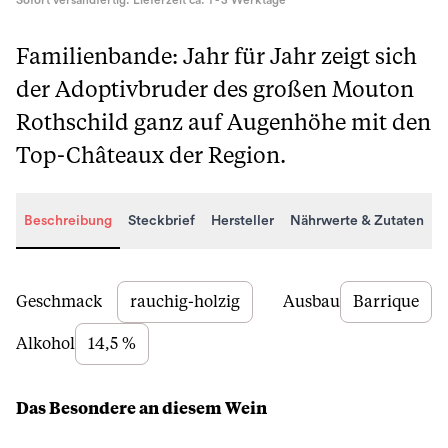
Sofort versandfertig. Lieferzeit ca. 1 - 3 Werktage
Familienbande: Jahr für Jahr zeigt sich
der Adoptivbruder des großen Mouton
Rothschild ganz auf Augenhöhe mit den
Top-Châteaux der Region.
Beschreibung
Steckbrief
Hersteller
Nährwerte & Zutaten
Beschreibung
Geschmack
rauchig-holzig
Ausbau
Barrique
Alkohol
14,5 %
Das Besondere an diesem Wein