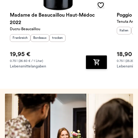
Madame de Beaucaillou Haut-Médoc
Poggio ai
Tenuta Argen
2022
Ducru-Beaucaillou
Herkunftslan
He
Italien
To
Herkunftsland
:
Herkunftsregion
Geschmack
:
:
Frankreich
Bordeaux
trocken
19,95 €
18,90 €
0.75 l (26.60 € / 1 Liter)
0.75 l (25.20 € /
Lebensmittelangaben
Lebensmitte
Zum Warenkorb hinz