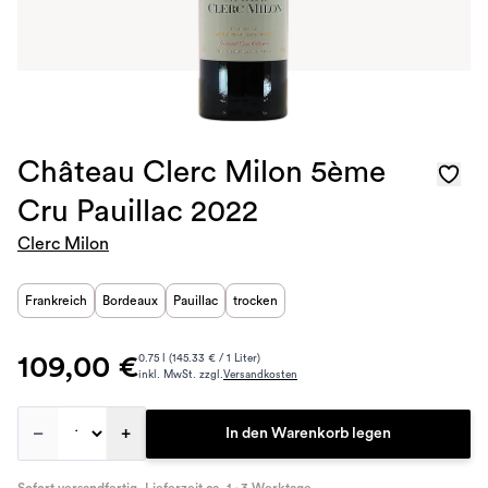
Château Clerc Milon 5ème
Cru Pauillac 2022
Clerc Milon
Frankreich
Bordeaux
Pauillac
trocken
109,00 €
0.75 l (145.33 € / 1 Liter)
inkl. MwSt. zzgl.
Versandkosten
–
+
In den Warenkorb legen