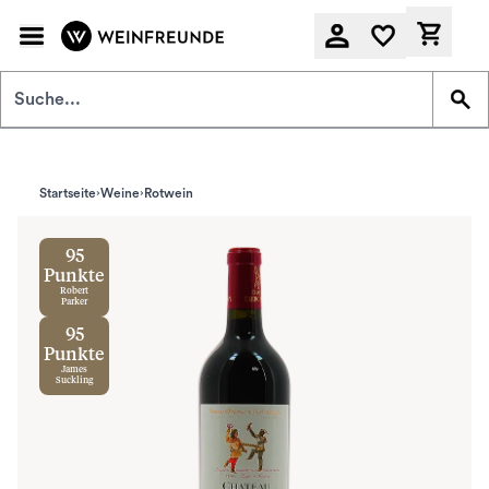
Zum Hauptinhalt springen
Derzeit
Startseite
Weine
Rotwein
95
Punkte
Robert
Parker
95
Punkte
James
Suckling