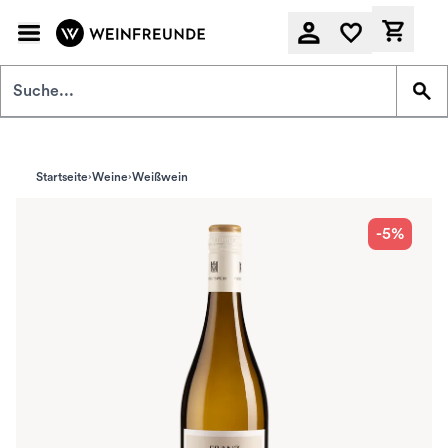
Zum Hauptinhalt springen
Derzeit
Startseite
Weine
Weißwein
-5%