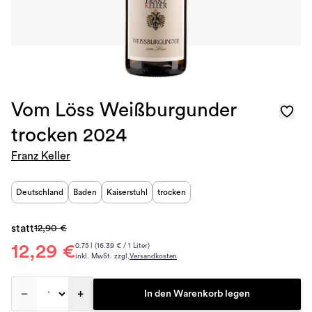
Vom Löss Weißburgunder
trocken 2024
Franz Keller
Deutschland
Baden
Kaiserstuhl
trocken
statt
12,90 €
12,29 €
0.75 l (16.39 € / 1 Liter)
inkl. MwSt. zzgl.
Versandkosten
–
+
In den Warenkorb legen