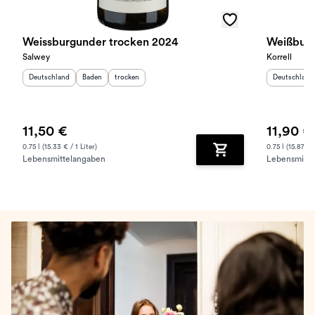
Weissburgunder trocken 2024
Weißburg
Salwey
Korrell
Herkunftsland
:
Herkunftsregion
Geschmack
:
:
Herkunftslan
Deutschland
Baden
trocken
Deutschland
11,50 €
11,90 €
0.75 l (15.33 € / 1 Liter)
0.75 l (15.87 € /
Lebensmittelangaben
Lebensmitte
Zum Warenkorb hinz