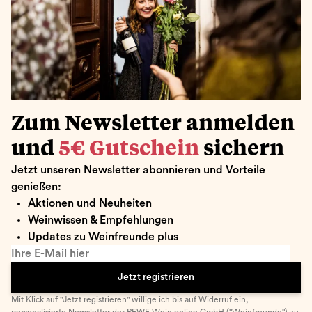
Zum Newsletter anmelden
und
5€ Gutschein
sichern
Jetzt unseren Newsletter abonnieren und Vorteile
genießen:
Aktionen und Neuheiten
Weinwissen & Empfehlungen
Updates zu Weinfreunde plus
Ihre E-Mail hier
Jetzt registrieren
Mit Klick auf "Jetzt registrieren" willige ich bis auf Widerruf ein,
personalisierte Newsletter
der REWE Wein online GmbH ("Weinfreunde") zu