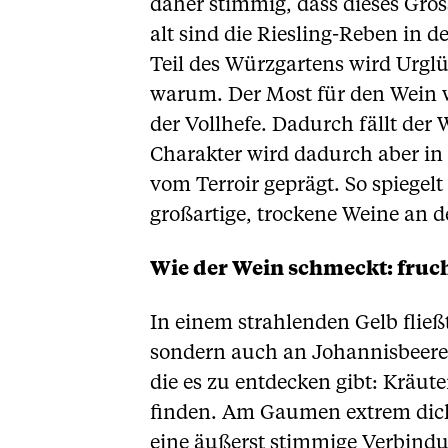
daher stimmig, dass dieses Gros
alt sind die Riesling-Reben in d
Teil des Würzgartens wird Urgl
warum. Der Most für den Wein w
der Vollhefe. Dadurch fällt der 
Charakter wird dadurch aber in
vom Terroir geprägt. So spiegel
großartige, trockene Weine an 
Wie der Wein schmeckt: fruch
In einem strahlenden Gelb fließt
sondern auch an Johannisbeere
die es zu entdecken gibt: Kräu
finden. Am Gaumen extrem dicht
eine äußerst stimmige Verbindu