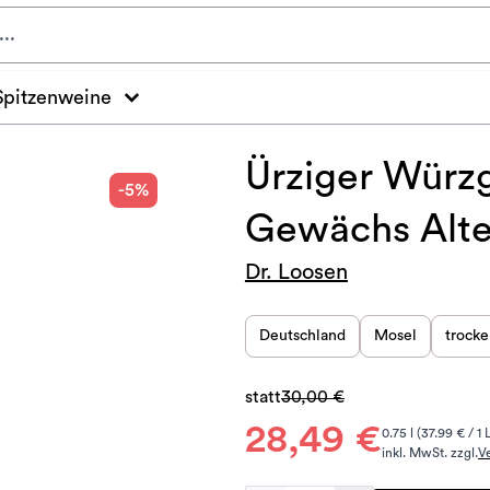
Spitzenweine
Ürziger Würzg
-5%
Gewächs Alte
Dr. Loosen
Deutschland
Mosel
trock
statt
30,00 €
28,49 €
0.75 l (37.99 € / 1 
inkl. MwSt. zzgl.
V