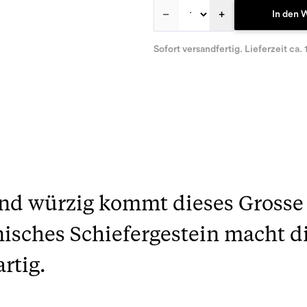
–
+
In den 
Sofort versandfertig. Lieferzeit ca. 
nd würzig kommt dieses Grosse
isches Schiefergestein macht d
rtig.