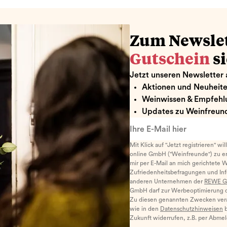
Zum Newsle
Gutschein
s
Jetzt unseren Newsletter 
Aktionen und Neuheit
Weinwissen & Empfehl
Updates zu Weinfreund
Ihre E-Mail hier
Mit Klick auf "Jetzt registrieren" wi
online GmbH ("Weinfreunde") zu er
mir per E-Mail an mich gerichtete 
Zufriedenheitsbefragungen und I
anderen Unternehmen der
REWE G
GmbH darf zur Werbeoptimierung di
Zu diesen genannten Zwecken ver
wie in den
Datenschutzhinweisen
b
Zukunft widerrufen, z.B. per Abme