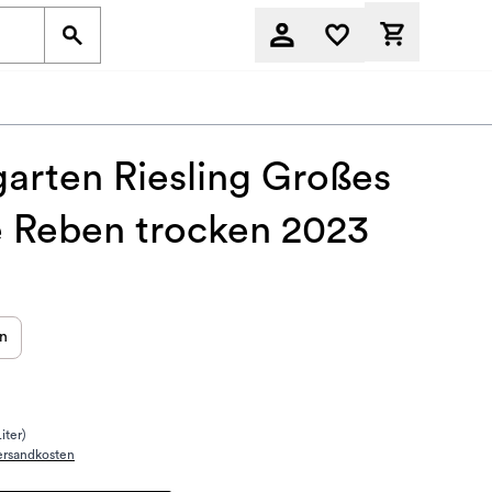
Derzeit befi
arten Riesling Großes
 Reben trocken 2023
en
Liter)
ersandkosten