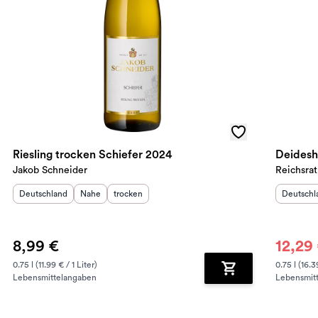
Riesling trocken Schiefer 2024
Deidesh
Jakob Schneider
Reichsrat
Herkunftsland
:
Herkunftsregion
Geschmack
:
:
Herkunft
Deutschland
Nahe
trocken
Deutschl
8,99 €
12,29
0.75 l (11.99 € / 1 Liter)
0.75 l (16.3
Lebensmittelangaben
Lebensmit
renkorb hinzufügen
Zum Warenkorb hin