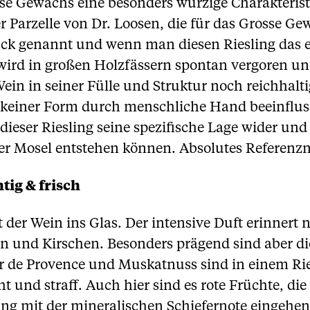
se Gewächs eine besonders würzige Charakteristi
er Parzelle von Dr. Loosen, die für das Grosse G
ück genannt und wenn man diesen Riesling das e
ird in großen Holzfässern spontan vergoren und
Wein in seiner Fülle und Struktur noch reichhalti
 keiner Form durch menschliche Hand beeinflusst
t dieser Riesling seine spezifische Lage wider u
der Mosel entstehen können. Absolutes Referenz
tig & frisch
 der Wein ins Glas. Der intensive Duft erinnert n
n und Kirschen. Besonders prägend sind aber d
ter de Provence und Muskatnuss sind in einem Ri
 und straff. Auch hier sind es rote Früchte, di
ng mit der mineralischen Schiefernote eingehen