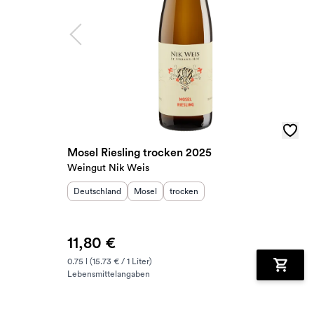
Mosel Riesling trocken 2025
Weingut Nik Weis
Herkunftsland
:
Herkunftsregion
Geschmack
:
:
Deutschland
Mosel
trocken
11,80 €
0.75 l (15.73 € / 1 Liter)
Lebensmittelangaben
Zum Wa