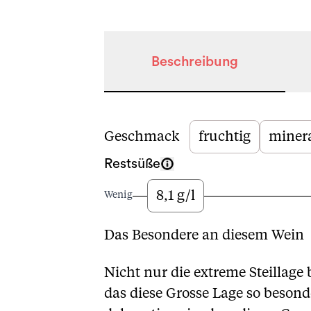
Beschreibung
Beschreibung
Geschmack
fruchtig
minera
Restsüße
8,1 g/l
Wenig
Das Besondere an diesem Wein
Nicht nur die extreme Steillage
das diese Grosse Lage so beson