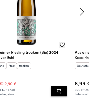
eimer Riesling trocken (Bio) 2024
Aus einem Guss Rie
 von Buhl
Kesselring
sland
:
Herkunftsregion
Geschmack
:
:
Herkunftsland
:
Herkunf
and
Pfalz
trocken
Deutschland
Pfalz
 €
8,99 €
12,90 €
9 € / 1 Liter)
0.75 l (11.99 € / 1 Liter)
telangaben
Lebensmittelangaben
zufügen
Zum Warenkorb hinzufügen