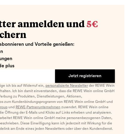
tter anmelden und
5€
ichern
abonnieren und Vorteile genießen:
en
ungen
e plus
Jetzt registrieren
llige ich bis auf Widerruf ein,
personalisierte Newsletter
der REWE Wein
halten. Ich bin damit einverstanden, dass die REWE Wein online GmbH
Werbung zu Produkten, Dienstleistungen, Aktionen,
nfos zum Kundenbindungsprogramm von REWE Wein online GmbH und
roup
und
REWE-Partnerunternehmen
zusendet. REWE Wein online
e Öffnung der E-Mails und Klicks auf Links erheben und analysieren.
arbeitet REWE Wein online GmbH meine personenbezogenen Daten,
eschrieben. Diese Einwilligung kann ich jederzeit mit Wirkung für die
ldelink am Ende eines jeden Newsletters oder über den Kundendienst.